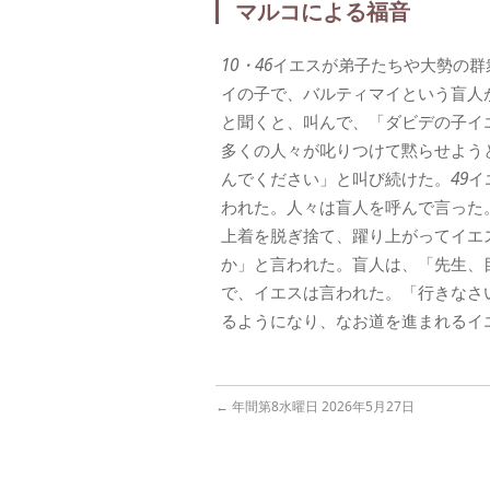
マルコによる福音
10・46
イエスが弟子たちや大勢の群
イの子で、バルティマイという盲人
と聞くと、叫んで、「ダビデの子イ
多くの人々が叱りつけて黙らせよう
んでください」と叫び続けた。
49
イ
われた。人々は盲人を呼んで言った
上着を脱ぎ捨て、躍り上がってイエ
か」と言われた。盲人は、「先生、
で、イエスは言われた。「行きなさ
るようになり、なお道を進まれるイ
←
年間第8水曜日 2026年5月27日