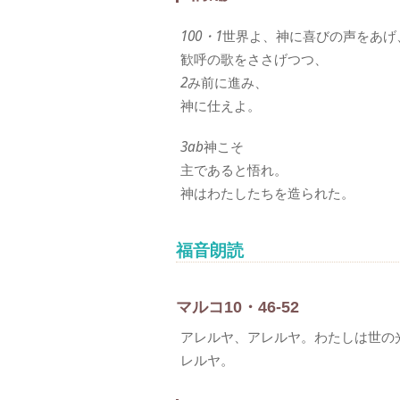
100・1
世界よ、神に喜びの声をあげ
歓呼の歌をささげつつ、
2
み前に進み、
神に仕えよ。
3ab
神こそ
主であると悟れ。
神はわたしたちを造られた。
福音朗読
マルコ10・46-52
アレルヤ、アレルヤ。わたしは世の
レルヤ。