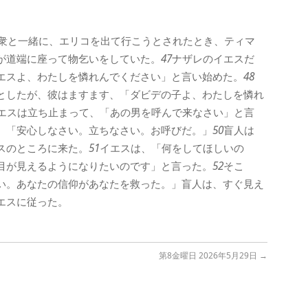
衆と一緒に、エリコを出て行こうとされたとき、ティマ
が道端に座って物乞いをしていた。
47
ナザレのイエスだ
エスよ、わたしを憐れんでください」と言い始めた。
48
としたが、彼はますます、「ダビデの子よ、わたしを憐れ
エスは立ち止まって、「あの男を呼んで来なさい」と言
。「安心しなさい。立ちなさい。お呼びだ。」
50
盲人は
スのところに来た。
51
イエスは、「何をしてほしいの
目が見えるようになりたいのです」と言った。
52
そこ
い。あなたの信仰があなたを救った。」盲人は、すぐ見え
エスに従った。
第8金曜日 2026年5月29日
→