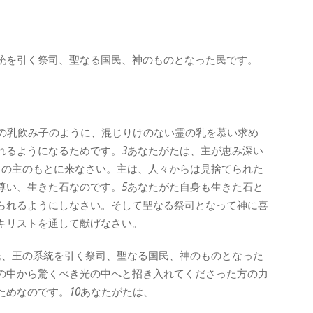
統を引く祭司、聖なる国民、神のものとなった民です。
の乳飲み子のように、混じりけのない霊の乳を慕い求め
れるようになるためです。
3
あなたがたは、主が恵み深い
この主のもとに来なさい。主は、人々からは見捨てられた
尊い、生きた石なのです。
5
あなたがた自身も生きた石と
られるようにしなさい。そして聖なる祭司となって神に喜
キリストを通して献げなさい。
民、王の系統を引く祭司、聖なる国民、神のものとなった
の中から驚くべき光の中へと招き入れてくださった方の力
ためなのです。
10
あなたがたは、