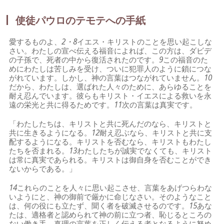
使徒パウロのテモテへの手紙
愛するものよ、
2・8
イエス・キリストのことを思い起こしな
さい。わたしの宣べ伝える福音によれば、この方は、ダビデ
の子孫で、死者の中から復活されたのです。
9
この福音のた
めにわたしは苦しみを受け、ついに犯罪人のように鎖につな
がれています。しかし、神の言葉はつながれていません。
10
だから、わたしは、選ばれた人々のために、あらゆることを
耐え忍んでいます。彼らもキリスト・イエスによる救いを永
遠の栄光と共に得るためです。
11
次の言葉は真実です。
「わたしたちは、キリストと共に死んだのなら、キリストと
共に生きるようになる。
12
耐え忍ぶなら、キリストと共に支
配するようになる。キリストを否むなら、キリストもわたし
たちを否まれる。
13
わたしたちが誠実でなくても、キリスト
は常に真実であられる。キリストは御自身を否むことができ
ないからである。」
14
これらのことを人々に思い起こさせ、言葉をあげつらわな
いようにと、神の御前で厳かに命じなさい。そのようなこと
は、何の役にも立たず、聞く者を破滅させるのです。
15
あな
たは、適格者と認められて神の前に立つ者、恥じるところの
ない働き手、真理の言葉を正しく伝える者となるように努め