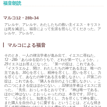
福音朗読
マルコ12・28b-34
アレルヤ、アレルヤ。わたしたちの救い主イエス・キリスト
は死を滅ぼし、福音によって生涯を照らしてくださった。ア
レルヤ、アレルヤ。
マルコによる福音
そのとき、一人の律法学者が進み出て、イエスに尋ねた。
12・28b
「あらゆる掟のうちで、どれが第一でしょうか。」
29
イエスはお答えになった。「第一の掟は、これである。
『イスラエルよ、聞け、わたしたちの神である主は、唯一の
主である。
30
心を尽くし、精神を尽くし、思いを尽くし、力
を尽くして、あなたの神である主を愛しなさい。』
31
第二の
掟は、これである。『隣人を自分のように愛しなさい。』こ
の二つにまさる掟はほかにない。」
32
律法学者はイエスに言
った。「先生、おっしゃるとおりです。『神は唯一である。
ほかに神はない』とおっしゃったのは、本当です。
33
そし
て、『心を尽くし、知恵を尽くし、力を尽くして神を愛し、
また隣人を自分のように愛する』ということは、どんな焼き
尽くす献げ物やいけにえよりも優れています。」
34
イエスは