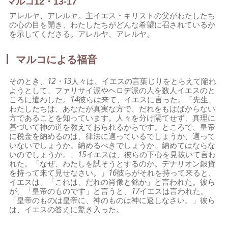
マルコ12・13-17
アレルヤ、アレルヤ。主イエス・キリストの父がわたしたち
の心の目を開き、わたしたちがどんな希望に召されているか
を示してくださる。アレルヤ、アレルヤ。
マルコによる福音
そのとき、
12・13
人々は、イエスの言葉じりをとらえて陥れ
ようとして、ファリサイ派やヘロデ派の人を数人イエスのと
ころに遣わした。
14
彼らは来て、イエスに言った。「先生、
わたしたちは、あなたが真実な方で、だれをもはばからない
方であることを知っています。人々を分け隔てせず、真理に
基づいて神の道を教えておられるからです。ところで、皇帝
に税金を納めるのは、律法に適っているでしょうか、適って
いないでしょうか。納めるべきでしょうか、納めてはならな
いのでしょうか。」
15
イエスは、彼らの下心を見抜いて言わ
れた。「なぜ、わたしを試そうとするのか。デナリオン銀貨
を持って来て見せなさい。」
16
彼らがそれを持って来ると、
イエスは、「これは、だれの肖像と銘か」と言われた。彼ら
が、「皇帝のものです」と言うと、
17
イエスは言われた。
「皇帝のものは皇帝に、神のものは神に返しなさい。」彼ら
は、イエスの答えに驚き入った。