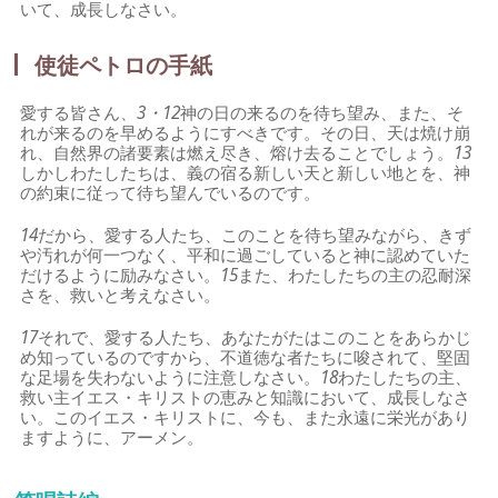
いて、成長しなさい。
使徒ペトロの手紙
愛する皆さん、
3・12
神の日の来るのを待ち望み、また、そ
れが来るのを早めるようにすべきです。その日、天は焼け崩
れ、自然界の諸要素は燃え尽き、熔け去ることでしょう。
13
しかしわたしたちは、義の宿る新しい天と新しい地とを、神
の約束に従って待ち望んでいるのです。
14
だから、愛する人たち、このことを待ち望みながら、きず
や汚れが何一つなく、平和に過ごしていると神に認めていた
だけるように励みなさい。
15
また、わたしたちの主の忍耐深
さを、救いと考えなさい。
17
それで、愛する人たち、あなたがたはこのことをあらかじ
め知っているのですから、不道徳な者たちに唆されて、堅固
な足場を失わないように注意しなさい。
18
わたしたちの主、
救い主イエス・キリストの恵みと知識において、成長しなさ
い。このイエス・キリストに、今も、また永遠に栄光があり
ますように、アーメン。