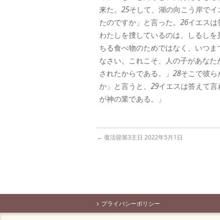
来た。
25
そして、湖の向こう岸でイ
たのですか」と言った。
26
イエスは
わたしを捜しているのは、しるしを
ちる食べ物のためではなく、いつま
なさい。これこそ、人の子があなた
されたからである。」
28
そこで彼ら
か」と言うと、
29
イエスは答えて言
が神の業である。」
←
復活節第3主日 2022年5月1日
プライバシーポリシー