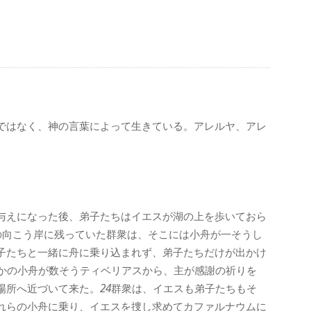
ではなく、神の言葉によって生きている。アレルヤ、アレ
与えになった後、弟子たちはイエスが湖の上を歩いておら
の向こう岸に残っていた群衆は、そこには小舟が一そうし
子たちと一緒に舟に乗り込まれず、弟子たちだけが出かけ
かの小舟が数そうティベリアスから、主が感謝の祈りを
場所へ近づいて来た。
24
群衆は、イエスも弟子たちもそ
れらの小舟に乗り、イエスを捜し求めてカファルナウムに