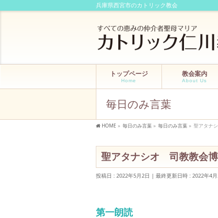
兵庫県西宮市のカトリック教会
トップページ
教会案内
Home
About Us
毎日のみ言葉
HOME
»
毎日のみ言葉
»
毎日のみ言葉
»
聖アタナシ
聖アタナシオ 司教教会博士
投稿日 : 2022年5月2日
最終更新日時 : 2022年4月
第一朗読