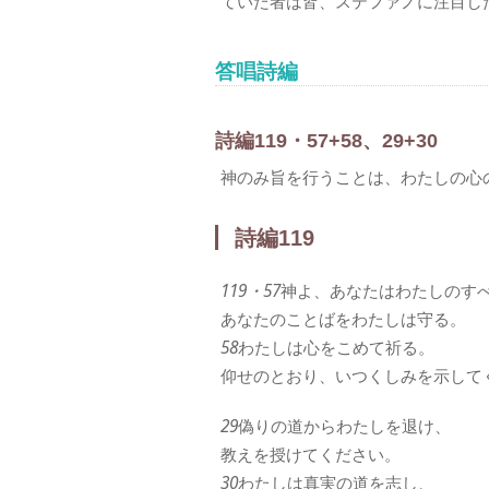
ていた者は皆、ステファノに注目し
答唱詩編
詩編119・57+58、29+30
神のみ旨を行うことは、わたしの心
詩編119
119・57
神よ、あなたはわたしのす
あなたのことばをわたしは守る。
58
わたしは心をこめて祈る。
仰せのとおり、いつくしみを示して
29
偽りの道からわたしを退け、
教えを授けてください。
30
わたしは真実の道を志し、