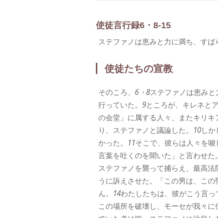
使徒言行録6・8-15
ステファノは恵みと力に満ち、すば
使徒たちの宣教
そのころ、
6・8
ステファノは恵みと
行っていた。
9
ところが、キレネと
の会堂」に属する人々、またキリキ
り、ステファノと議論した。
10
しか
かった。
11
そこで、彼らは人々を唆
言葉を吐くのを聞いた」と言わせた
ステファノを襲って捕らえ、最高法
うに訴えさせた。「この男は、この
ん。
14
わたしたちは、彼がこう言っ
この場所を破壊し、モーセが我々に