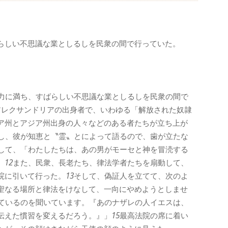
らしい不思議な業としるしを民衆の間で行っていた。
力に満ち、すばらしい不思議な業としるしを民衆の間で
アレクサンドリアの出身者で、いわゆる「解放された奴隷
ア州とアジア州出身の人々などのある者たちが立ち上が
し、彼が知恵と〝霊〟とによって語るので、歯が立たな
して、「わたしたちは、あの男がモーセと神を冒涜する
。
12
また、民衆、長老たち、律法学者たちを扇動して、
院に引いて行った。
13
そして、偽証人を立てて、次のよ
聖なる場所と律法をけなして、一向にやめようとしませ
ているのを聞いています。『あのナザレの人イエスは、
伝えた慣習を変えるだろう。』」
15
最高法院の席に着い