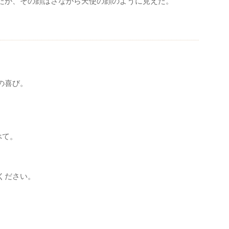
たが、その顔はさながら天使の顔のように見えた。
の喜び。
べて。
ください。