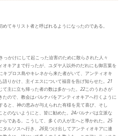
初めてキリスト者と呼ばれるようになったのである。
きっかけにして起こった迫害のために散らされた人々
ィオキアまで行ったが、ユダヤ人以外のだれにも御言葉を
にキプロス島やキレネから来た者がいて、アンティオキ
も語りかけ、主イエスについて福音を告げ知らせた。
21
じて主に立ち帰った者の数は多かった。
22
このうわさが
きたので、教会はバルナバをアンティオキアへ行くように
すると、神の恵みが与えられた有様を見て喜び、そし
ことのないようにと、皆に勧めた。
24
バルナバは立派な
からである。こうして、多くの人が主へと導かれた。
25
にタルソスへ行き、
26
見つけ出してアンティオキアに連