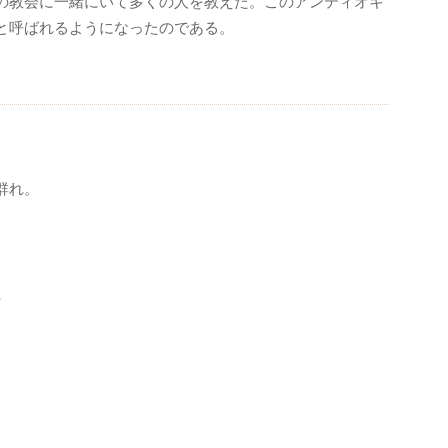
の教会に一緒にいて多くの人を教えた。このアンティオキ
と呼ばれるようになったのである。
群れ。
、