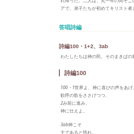
れ帰った。二人は、丸一年の間そこ
アで、弟子たちが初めてキリスト者
答唱詩編
詩編100・1+2、3ab
わたしたちは神の民、そのまきばの
詩編100
100・1
世界よ、神に喜びの声をあげ
歓呼の歌をささげつつ、
2
み前に進み、
神に仕えよ。
3ab
神こそ
主であると悟れ。