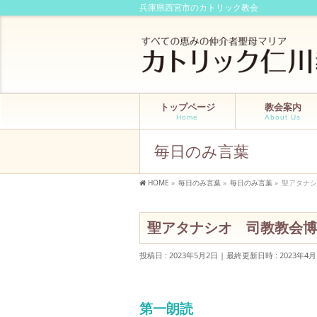
兵庫県西宮市のカトリック教会
トップページ
教会案内
Home
About Us
毎日のみ言葉
HOME
»
毎日のみ言葉
»
毎日のみ言葉
»
聖アタナシ
聖アタナシオ 司教教会博士
投稿日 : 2023年5月2日
最終更新日時 : 2023年4月
第一朗読