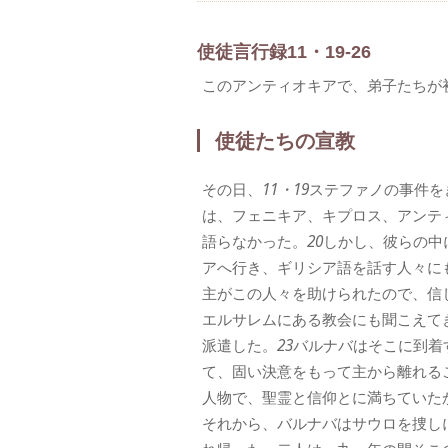
使徒言行録11・19-26
このアンティオキアで、弟子たちが
使徒たちの宣教
その日、
11・19
ステファノの事件を
は、フェニキア、キプロス、アンテ
語らなかった。
20
しかし、彼らの中
アへ行き、ギリシア語を話す人々に
主がこの人々を助けられたので、信
エルサレムにある教会にも聞こえて
派遣した。
23
バルナバはそこに到着
て、固い決意をもって主から離れる
人物で、聖霊と信仰とに満ちていた
それから、バルナバはサウロを捜し