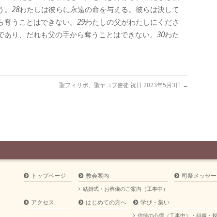
う。
28
わたしは彼らに永遠の命を与える。彼らは決して
ら奪うことはできない。
29
わたしの父がわたしにくださ
であり、だれも父の手から奪うことはできない。
30
わた
聖フィリポ、聖ヤコブ使徒 祝日 2023年5月3日
→
トップページ
教会案内
司祭メッセー
結婚式・お葬儀のご案内（工事中）
アクセス
はじめての方へ
学び・集い
信徒の心得（工事中）・組織・