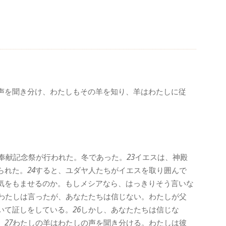
声を聞き分け、わたしもその羊を知り、羊はわたしに従
奉献記念祭が行われた。冬であった。
23
イエスは、神殿
られた。
24
すると、ユダヤ人たちがイエスを取り囲んで
気をもませるのか。もしメシアなら、はっきりそう言いな
わたしは言ったが、あなたたちは信じない。わたしが父
いて証しをしている。
26
しかし、あなたたちは信じな
。
27
わたしの羊はわたしの声を聞き分ける。わたしは彼