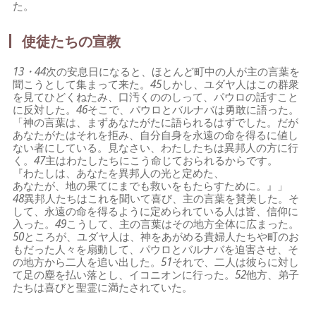
た。
使徒たちの宣教
13・44
次の安息日になると、ほとんど町中の人が主の言葉を
聞こうとして集まって来た。
45
しかし、ユダヤ人はこの群衆
を見てひどくねたみ、口汚くののしって、パウロの話すこと
に反対した。
46
そこで、パウロとバルナバは勇敢に語った。
「神の言葉は、まずあなたがたに語られるはずでした。だが
あなたがたはそれを拒み、自分自身を永遠の命を得るに値し
ない者にしている。見なさい、わたしたちは異邦人の方に行
く。
47
主はわたしたちにこう命じておられるからです。
『わたしは、あなたを異邦人の光と定めた、
あなたが、地の果てにまでも救いをもたらすために。』」
48
異邦人たちはこれを聞いて喜び、主の言葉を賛美した。そ
して、永遠の命を得るように定められている人は皆、信仰に
入った。
49
こうして、主の言葉はその地方全体に広まった。
50
ところが、ユダヤ人は、神をあがめる貴婦人たちや町のお
もだった人々を扇動して、パウロとバルナバを迫害させ、そ
の地方から二人を追い出した。
51
それで、二人は彼らに対し
て足の塵を払い落とし、イコニオンに行った。
52
他方、弟子
たちは喜びと聖霊に満たされていた。