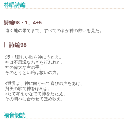
答唱詩編
詩編98・1、4+5
遠く地の果てまで、すべての者が神の救いを見た。
詩編98
98・1
新しい歌を神にうたえ。
神は不思議なわざを行われた。
神の偉大な右の手、
そのとうとい腕は救いの力。
4
世界よ、神に向かって喜びの声をあげ、
賛美の歌で神をほめよ。
5
たて琴をかなでて神をたたえ、
その調べに合わせてほめ歌え。
福音朗読