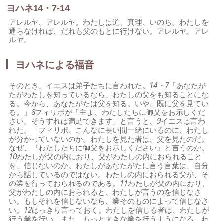
ヨハネ14・7-14
アレルヤ、アレルヤ。わたしは道、真理、いのち。わたしを
通らなければ、だれも父のもとに行けない。アレルヤ、アレ
ルヤ。
ヨハネによる福音
そのとき、イエスは弟子たちに言われた。
14・7
「あなたが
たがわたしを知っているなら、わたしの父をも知ることにな
る。今から、あなたがたは父を知る。いや、既に父を見てい
る。」
8
フィリポが「主よ、わたしたちに御父をお示しくだ
さい。そうすれば満足できます」と言うと、
9
イエスは言わ
れた。「フィリポ、こんなに長い間一緒にいるのに、わたし
が分かっていないのか。わたしを見た者は、父を見たのだ。
なぜ、『わたしたちに御父をお示しください』と言うのか。
10
わたしが父の内におり、父がわたしの内におられること
を、信じないのか。わたしがあなたがたに言う言葉は、自分
から話しているのではない。わたしの内におられる父が、そ
の業を行っておられるのである。
11
わたしが父の内におり、
父がわたしの内におられると、わたしが言うのを信じなさ
い。もしそれを信じないなら、業そのものによって信じなさ
い。
12
はっきり言っておく。わたしを信じる者は、わたしが
行う業を行い、また、もっと大きな業を行うようになる。わ