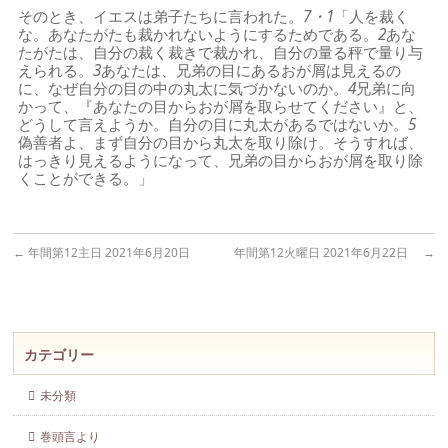
そのとき、イエスは弟子たちに言われた。
7・1
「人を裁く
な。あなたがたも裁かれないようにするためである。
2
あな
たがたは、自分の裁く裁きで裁かれ、自分の量る秤で量り与
えられる。
3
あなたは、兄弟の目にあるおが屑は見えるの
に、なぜ自分の目の中の丸太に気づかないのか。
4
兄弟に向
かって、『あなたの目からおが屑を取らせてください』と、
どうして言えようか。自分の目に丸太があるではないか。
5
偽善者よ、まず自分の目から丸太を取り除け。そうすれば、
はっきり見えるようになって、兄弟の目からおが屑を取り除
くことができる。」
←
年間第12主日 2021年6月20日
年間第12火曜日 2021年6月22日
→
カテゴリー
未分類
巻頭言より