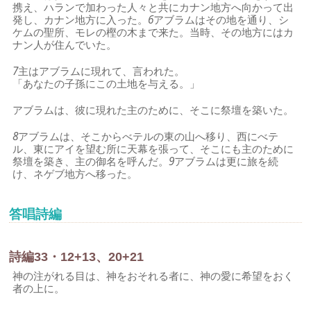
携え、ハランで加わった人々と共にカナン地方へ向かって出
発し、カナン地方に入った。
6
アブラムはその地を通り、シ
ケムの聖所、モレの樫の木まで来た。当時、その地方にはカ
ナン人が住んでいた。
7
主はアブラムに現れて、言われた。
「あなたの子孫にこの土地を与える。」
アブラムは、彼に現れた主のために、そこに祭壇を築いた。
8
アブラムは、そこからべテルの東の山へ移り、西にべテ
ル、東にアイを望む所に天幕を張って、そこにも主のために
祭壇を築き、主の御名を呼んだ。
9
アブラムは更に旅を続
け、ネゲブ地方へ移った。
答唱詩編
詩編33・12+13、20+21
神の注がれる目は、神をおそれる者に、神の愛に希望をおく
者の上に。