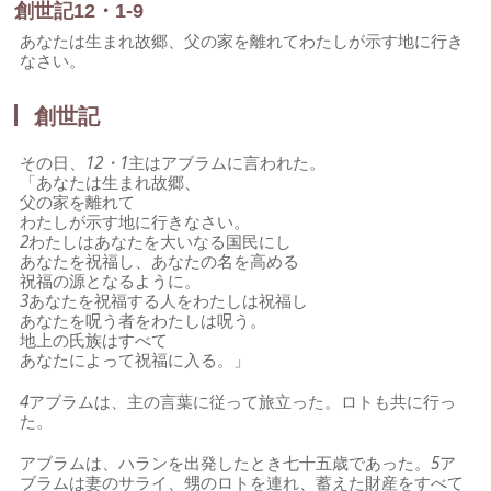
創世記12・1-9
あなたは生まれ故郷、父の家を離れてわたしが示す地に行き
なさい。
創世記
その日、
12・1
主はアブラムに言われた。
「あなたは生まれ故郷、
父の家を離れて
わたしが示す地に行きなさい。
2
わたしはあなたを大いなる国民にし
あなたを祝福し、あなたの名を高める
祝福の源となるように。
3
あなたを祝福する人をわたしは祝福し
あなたを呪う者をわたしは呪う。
地上の氏族はすべて
あなたによって祝福に入る。」
4
アブラムは、主の言葉に従って旅立った。ロトも共に行っ
た。
アブラムは、ハランを出発したとき七十五歳であった。
5
ア
ブラムは妻のサライ、甥のロトを連れ、蓄えた財産をすべて