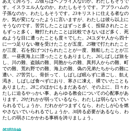
あえて誇ろう。
22
彼らはヘブライ人なのか。わたしもそうで
す。イスラエル人なのか。わたしもそうです。アブラハムの
子孫なのか。わたしもそうです。
23
キリストに仕える者なの
か。気が変になったように言いますが、わたしは彼ら以上に
そうなのです。苦労したことはずっと多く、投獄されたこと
もずっと多く、鞭打たれたことは比較できないほど多く、死
ぬような目に遭ったことも度々でした。
24
ユダヤ人から四十
に一つ足りない鞭を受けたことが五度。
25
鞭で打たれたこと
が三度、石を投げつけられたことが一度、難船したことが三
度。一昼夜海上に漂ったこともありました。
26
しばしば旅を
し、川の難、盗賊の難、同胞からの難、異邦人からの難、町
での難、荒れ野での難、海上の難、偽の兄弟たちからの難に
遭い、
27
苦労し、骨折って、しばしば眠らずに過ごし、飢え
渇き、しばしば食べずにおり、寒さに凍え、裸でいたことも
ありました。
28
このほかにもまだあるが、その上に、日々わ
たしに迫るやっかい事、あらゆる教会についての心配事があ
ります。
29
だれかが弱っているなら、わたしは弱らないでい
られるでしょうか。だれかがつまずくなら、わたしが心を燃
やさないでいられるでしょうか。
30
誇る必要があるなら、わ
たしの弱さにかかわる事柄を誇りましょう。
答唱詩編