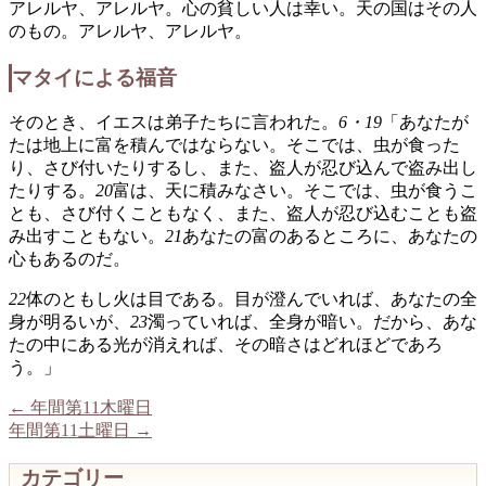
アレルヤ、アレルヤ。心の貧しい人は幸い。天の国はその人
のもの。アレルヤ、アレルヤ。
マタイによる福音
そのとき、イエスは弟子たちに言われた。
6・19
「あなたが
たは地上に富を積んではならない。そこでは、虫が食った
り、さび付いたりするし、また、盗人が忍び込んで盗み出し
たりする。
20
富は、天に積みなさい。そこでは、虫が食うこ
とも、さび付くこともなく、また、盗人が忍び込むことも盗
み出すこともない。
21
あなたの富のあるところに、あなたの
心もあるのだ。
22
体のともし火は目である。目が澄んでいれば、あなたの全
身が明るいが、
23
濁っていれば、全身が暗い。だから、あな
たの中にある光が消えれば、その暗さはどれほどであろ
う。」
←
年間第11木曜日
年間第11土曜日
→
カテゴリー