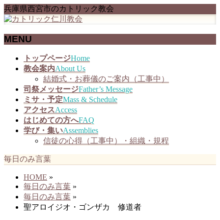
兵庫県西宮市のカトリック教会
MENU
メ
トップページ
Home
ニ
教会案内
About Us
ュ
結婚式・お葬儀のご案内（工事中）
ー
司祭メッセージ
Father’s Message
を
ミサ・予定
Mass & Schedule
飛
アクセス
Access
ば
はじめての方へ
FAQ
す
学び・集い
Assemblies
信徒の心得（工事中）・組織・規程
毎日のみ言葉
HOME
»
毎日のみ言葉
»
毎日のみ言葉
»
聖アロイジオ・ゴンザカ 修道者