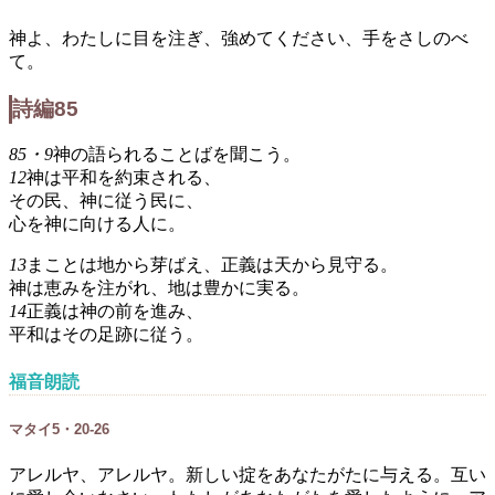
神よ、わたしに目を注ぎ、強めてください、手をさしのべ
て。
詩編85
85・9
神の語られることばを聞こう。
12
神は平和を約束される、
その民、神に従う民に、
心を神に向ける人に。
13
まことは地から芽ばえ、正義は天から見守る。
神は恵みを注がれ、地は豊かに実る。
14
正義は神の前を進み、
平和はその足跡に従う。
福音朗読
マタイ5・20-26
アレルヤ、アレルヤ。新しい掟をあなたがたに与える。互い