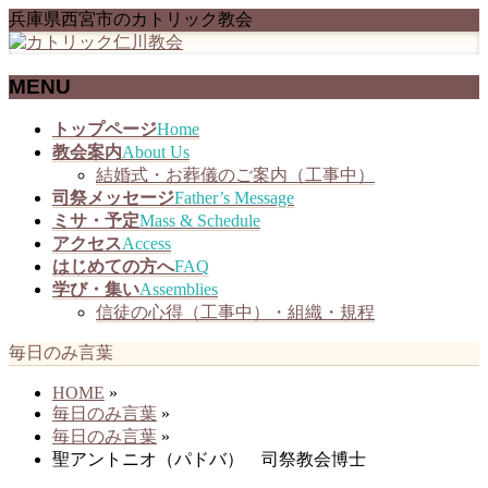
兵庫県西宮市のカトリック教会
MENU
メ
トップページ
Home
ニ
教会案内
About Us
ュ
結婚式・お葬儀のご案内（工事中）
ー
司祭メッセージ
Father’s Message
を
ミサ・予定
Mass & Schedule
飛
アクセス
Access
ば
はじめての方へ
FAQ
す
学び・集い
Assemblies
信徒の心得（工事中）・組織・規程
毎日のみ言葉
HOME
»
毎日のみ言葉
»
毎日のみ言葉
»
聖アントニオ（パドバ） 司祭教会博士