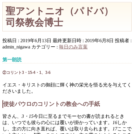
聖アントニオ（パドバ）
司祭教会博士
投稿日 : 2019年6月13日
最終更新日時 : 2019年6月8日
投稿者 :
admin_nigawa
カテゴリー :
毎日のみ言葉
第一朗読
②コリント3・15-4・1、3-6
イエス・キリストの御顔に輝く神の栄光を悟る光を与えてく
ださいました。
使徒パウロのコリントの教会への手紙
皆さん、
3・15
今日に至るまでモーセの書が読まれるとき
は、いつでも彼らの心には覆いが掛かっています。
16
しか
し、主の方に向き直れば、覆いは取り去られます。
17
ここで