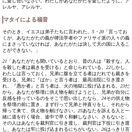
に愛し合いなさい。わたしがあなたがたを愛したように。ア
レルヤ、アレルヤ。
マタイによる福音
そのとき、イエスは弟子たちに言われた。
5・20
「言ってお
くが、あなたがたの義が律法学者やファリサイ派の人々の義
にまさっていなければ、あなたがたは決して天の国に入るこ
とができない。」
21
「あなたがたも聞いているとおり、昔の人は『殺すな。人
を殺した者は裁きを受ける』と命じられている。
22
しかし、
わたしは言っておく。兄弟に腹を立てる者はだれでも裁きを
受ける。兄弟に『ばか』と言う者は、最高法院に引き渡さ
れ、『愚か者』と言う者は、火の地獄に投げ込まれる。
23
だ
から、あなたが祭壇に供え物を献げようとし、兄弟が自分に
反感を持っているのをそこで思い出したなら、
24
その供え物
を祭壇の前に置き、まず行って兄弟と仲直りをし、それから
帰って来て、供え物を献げなさい。
25
あなたを訴える人と一
緒に道を行く場合、途中で早く和解しなさい。さもないと、
その人はあなたを裁判官に引き渡し、裁判官は下役に引き渡
し、あなたは牢に投げ込まれるにちがいない。
26
はっきり言