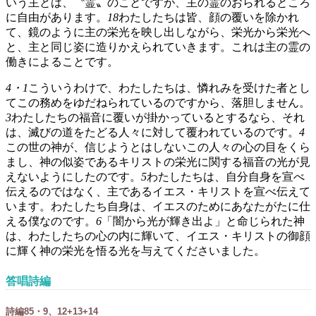
いう主とは、〝霊〟のことですが、主の霊のおられるところ
に自由があります。
18
わたしたちは皆、顔の覆いを除かれ
て、鏡のように主の栄光を映し出しながら、栄光から栄光へ
と、主と同じ姿に造りかえられていきます。これは主の霊の
働きによることです。
4・1
こういうわけで、わたしたちは、憐れみを受けた者とし
てこの務めをゆだねられているのですから、落胆しません。
3
わたしたちの福音に覆いが掛かっているとするなら、それ
は、滅びの道をたどる人々に対して覆われているのです。
4
この世の神が、信じようとはしないこの人々の心の目をくら
まし、神の似姿であるキリストの栄光に関する福音の光が見
えないようにしたのです。
5
わたしたちは、自分自身を宣べ
伝えるのではなく、主であるイエス・キリストを宣べ伝えて
います。わたしたち自身は、イエスのためにあなたがたに仕
える僕なのです。
6
「闇から光が輝き出よ」と命じられた神
は、わたしたちの心の内に輝いて、イエス・キリストの御顔
に輝く神の栄光を悟る光を与えてくださいました。
答唱詩編
詩編85・9、12+13+14