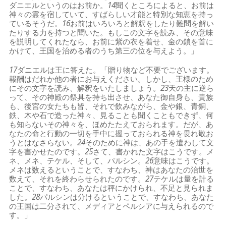
ダニエルというのはお前か。
14
聞くところによると、お前は
神々の霊を宿していて、すばらしい才能と特別な知恵を持っ
ているそうだ。
16
お前はいろいろと解釈をしたり難問を解い
たりする力を持つと聞いた。もしこの文字を読み、その意味
を説明してくれたなら、お前に紫の衣を着せ、金の鎖を首に
かけて、王国を治める者のうち第三の位を与えよう。」
17
ダニエルは王に答えた。「贈り物など不要でございます。
報酬はだれか他の者にお与えください。しかし、王様のため
にその文字を読み、解釈をいたしましょう。
23
天の主に逆ら
って、その神殿の祭具を持ち出させ、あなた御自身も、貴族
も、後宮の女たちも皆、それで飲みながら、金や銀、青銅、
鉄、木や石で造った神々、見ることも聞くこともできず、何
も知らないその神々を、ほめたたえておられます。だが、あ
なたの命と行動の一切を手中に握っておられる神を畏れ敬お
うとはなさらない。
24
そのために神は、あの手を遣わして文
字を書かせたのです。
25
さて、書かれた文字はこうです。メ
ネ、メネ、テケル、そして、パルシン。
26
意味はこうです。
メネは数えるということで、すなわち、神はあなたの治世を
数えて、それを終わらせられたのです。
27
テケルは量を計る
ことで、すなわち、あなたは秤にかけられ、不足と見られま
した。
28
パルシンは分けるということで、すなわち、あなた
の王国は二分されて、メディアとペルシアに与えられるので
す。」