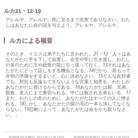
ルカ21・12-19
アレルヤ、アレルヤ。死に至るまで忠実でありなさい。わた
しはあなたに命の冠を与えよう。アレルヤ、アレルヤ。
ルカによる福音
そのとき、イエスは弟子たちに言われた。
21・12
「人々はあ
なたがたに手を下して迫害し、会堂や牢に引き渡し、わたし
の名のために王や総督の前に引っ張って行く。
13
それはあな
たがたにとって証しをする機会となる。
14
だから、前もって
弁明の準備をするまいと、心に決めなさい。
15
どんな反対者
でも、対抗も反論もできないような言葉と知恵を、わたしが
あなたがたに授けるからである。
16
あなたがたは親、兄弟、
親族、友人にまで裏切られる。中には殺される者もいる。
17
また、わたしの名のために、あなたがたはすべての人に憎ま
れる。
18
しかし、あなたがたの髪の毛の一本も決してなくな
らない。
19
忍耐によって、あなたがたは命をかち取りなさ
い。」
←
年間第34火曜日 2021年11月23日
年間第34木曜日 2021年11月25日
→