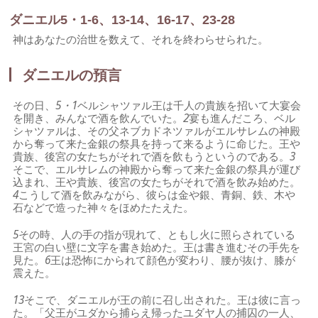
ダニエル5・1-6、13-14、16-17、23-28
神はあなたの治世を数えて、それを終わらせられた。
ダニエルの預言
その日、
5・1
ベルシャツァル王は千人の貴族を招いて大宴会
を開き、みんなで酒を飲んでいた。
2
宴も進んだころ、ベル
シャツァルは、その父ネブカドネツァルがエルサレムの神殿
から奪って来た金銀の祭具を持って来るように命じた。王や
貴族、後宮の女たちがそれで酒を飲もうというのである。
3
そこで、エルサレムの神殿から奪って来た金銀の祭具が運び
込まれ、王や貴族、後宮の女たちがそれで酒を飲み始めた。
4
こうして酒を飲みながら、彼らは金や銀、青銅、鉄、木や
石などで造った神々をほめたたえた。
5
その時、人の手の指が現れて、ともし火に照らされている
王宮の白い壁に文字を書き始めた。王は書き進むその手先を
見た。
6
王は恐怖にかられて顔色が変わり、腰が抜け、膝が
震えた。
13
そこで、ダニエルが王の前に召し出された。王は彼に言っ
た。「父王がユダから捕らえ帰ったユダヤ人の捕囚の一人、