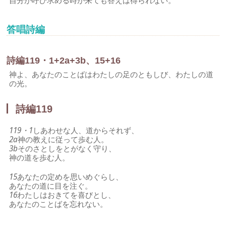
自分が呼び求める時が来ても答えは得られない。
答唱詩編
詩編119・1+2a+3b、15+16
神よ、あなたのことばはわたしの足のともしび、わたしの道
の光。
詩編119
119・1
しあわせな人、道からそれず、
2a
神の教えに従って歩む人。
3b
そのさとしをとがなく守り、
神の道を歩む人。
15
あなたの定めを思いめぐらし、
あなたの道に目を注ぐ。
16
わたしはおきてを喜びとし、
あなたのことばを忘れない。