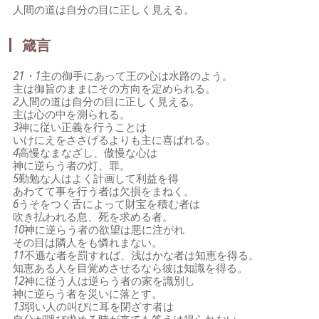
人間の道は自分の目に正しく見える。
箴言
21・1
主の御手にあって王の心は水路のよう。
主は御旨のままにその方向を定められる。
2
人間の道は自分の目に正しく見える。
主は心の中を測られる。
3
神に従い正義を行うことは
いけにえをささげるよりも主に喜ばれる。
4
高慢なまなざし、傲慢な心は
神に逆らう者の灯、罪。
5
勤勉な人はよく計画して利益を得
あわてて事を行う者は欠損をまねく。
6
うそをつく舌によって財宝を積む者は
吹き払われる息、死を求める者。
10
神に逆らう者の欲望は悪に注がれ
その目は隣人をも憐れまない。
11
不遜な者を罰すれば、浅はかな者は知恵を得る。
知恵ある人を目覚めさせるなら彼は知識を得る。
12
神に従う人は逆らう者の家を識別し
神に逆らう者を災いに落とす。
13
弱い人の叫びに耳を閉ざす者は