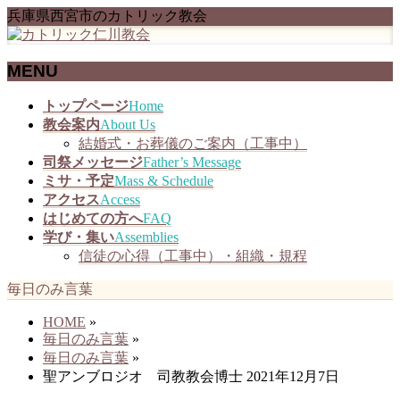
兵庫県西宮市のカトリック教会
MENU
メ
トップページ
Home
ニ
教会案内
About Us
ュ
結婚式・お葬儀のご案内（工事中）
ー
司祭メッセージ
Father’s Message
を
ミサ・予定
Mass & Schedule
飛
アクセス
Access
ば
はじめての方へ
FAQ
す
学び・集い
Assemblies
信徒の心得（工事中）・組織・規程
毎日のみ言葉
HOME
»
毎日のみ言葉
»
毎日のみ言葉
»
聖アンブロジオ 司教教会博士 2021年12月7日