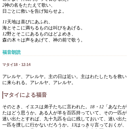
2
神の名をたたえて歌い、
日ごとに救いを告げ知らせよ。
11
天地は喜びにあふれ、
海とそこに満ちるものは叫びをあげる。
12
野とそこにあるものはどよめき、
森の木々は声をあげて、神の前で歌う。
福音朗読
マタイ18・12-14
アレルヤ、アレルヤ。主の日は近い。主はわたしたちを救い
に来られる。アレルヤ、アレルヤ。
マタイによる福音
そのとき、イエスは弟子たちに言われた。
18・12
「あなたが
たはどう思うか。ある人が羊を百匹持っていて、その一匹が
迷い出たとすれば、九十九匹を山に残しておいて、迷い出た
一匹を捜しに行かないだろうか。
13
はっきり言っておくが、