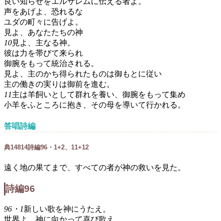
良い知らせをエルサレムに伝える者よ。
声をあげよ、恐れるな
ユダの町々に告げよ。
見よ、あなたたちの神
10
見よ、主なる神。
彼は力を帯びて来られ
御腕をもって統治される。
見よ、主のかち得られたものは御もとに従い
主の働きの実りは御前を進む。
11
主は羊飼いとして群れを養い、御腕をもって集め
小羊をふところに抱き、その母を導いて行かれる。
答唱詩編
典
148
1
4
詩編96・1+2、11+12
遠く地の果てまで、すべての者が神の救いを見た。
詩編96
96・1
新しい歌を神にうたえ。
世界よ、神に向かって喜び歌え。