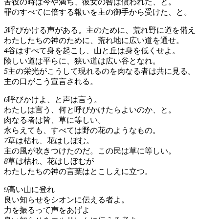
苦役の時は今や満ち、彼女の咎は償われた、と。
罪のすべてに倍する報いを主の御手から受けた、と。
3
呼びかける声がある。主のために、荒れ野に道を備え
わたしたちの神のために、荒れ地に広い道を通せ。
4
谷はすべて身を起こし、山と丘は身を低くせよ。
険しい道は平らに、狭い道は広い谷となれ。
5
主の栄光がこうして現れるのを肉なる者は共に見る。
主の口がこう宣言される。
6
呼びかけよ、と声は言う。
わたしは言う、何と呼びかけたらよいのか、と。
肉なる者は皆、草に等しい。
永らえても、すべては野の花のようなもの。
7
草は枯れ、花はしぼむ。
主の風が吹きつけたのだ。この民は草に等しい。
8
草は枯れ、花はしぼむが
わたしたちの神の言葉はとこしえに立つ。
9
高い山に登れ
良い知らせをシオンに伝える者よ。
力を振るって声をあげよ