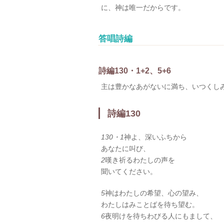
に、神は唯一だからです。
答唱詩編
詩編130・1+2、5+6
主は豊かなあがないに満ち、いつくし
詩編130
130・1
神よ、深いふちから
あなたに叫び、
2
嘆き祈るわたしの声を
聞いてください。
5
神はわたしの希望、心の望み、
わたしはみことばを待ち望む。
6
夜明けを待ちわびる人にもまして、