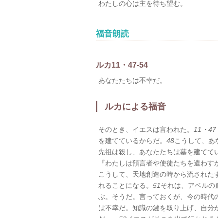
わたしの心は主を待ち望む。
福音朗読
ルカ11・47-54
あなたたちは不幸だ。
ルカによる福音
そのとき、イエスは言われた。
11・47
を建てているからだ。
48
こうして、あ
先祖は殺し、あなたたちは墓を建てて
『わたしは預言者や使徒たちを遣わす
こうして、天地創造の時から流された
れることになる。
51
それは、アベルの
ぶ。そうだ。言っておくが、今の時代
は不幸だ。知識の鍵を取り上げ、自分