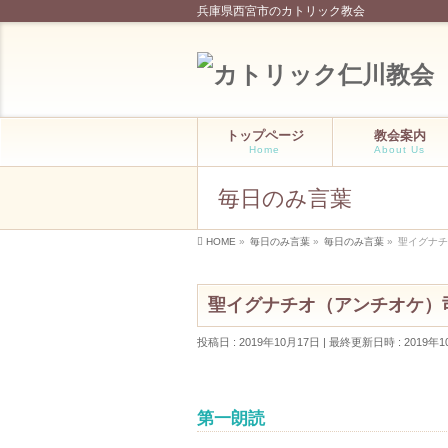
兵庫県西宮市のカトリック教会
トップページ
教会案内
Home
About Us
毎日のみ言葉
HOME
»
毎日のみ言葉
»
毎日のみ言葉
»
聖イグナチ
聖イグナチオ（アンチオケ）司教
投稿日 : 2019年10月17日
最終更新日時 : 2019年1
第一朗読