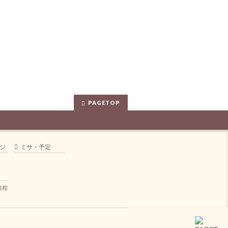
PAGETOP
ジ
ミサ・予定
規程