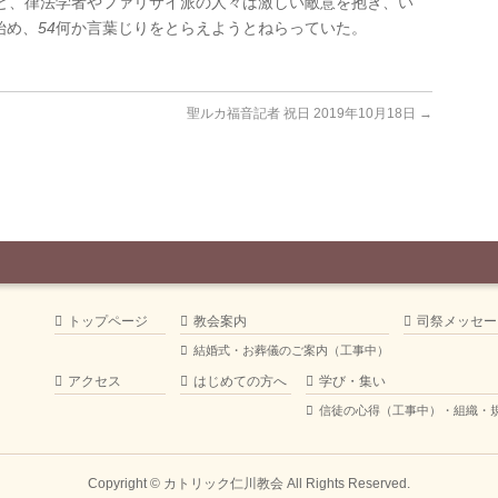
と、律法学者やファリサイ派の人々は激しい敵意を抱き、い
始め、
54
何か言葉じりをとらえようとねらっていた。
聖ルカ福音記者 祝日 2019年10月18日
→
トップページ
教会案内
司祭メッセー
結婚式・お葬儀のご案内（工事中）
アクセス
はじめての方へ
学び・集い
信徒の心得（工事中）・組織・
Copyright ©
カトリック仁川教会
All Rights Reserved.