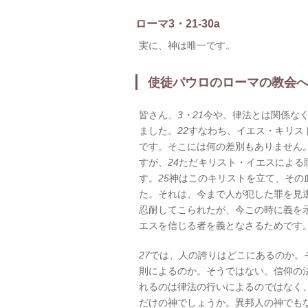
ローマ3・21-30a
実に、神は唯一です。
使徒パウロのローマの教会
皆さん、
3・21
今や、律法とは関係な
ました。
22
すなわち、イエス・キリス
です。そこには何の差別もありません
すが、
24
ただキリスト・イエスによる
す。
25
神はこのキリストを立て、その
た。それは、今まで人が犯した罪を見
忍耐してこられたが、今この時に義を
エスを信じる者を義となさるためです
27
では、人の誇りはどこにあるのか。
則によるのか。そうではない。信仰の
れるのは律法の行いによるのではなく
だけの神でしょうか。異邦人の神でも