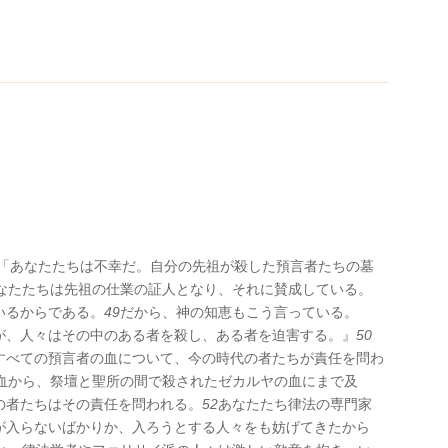
「あなたたちは不幸だ。自分の先祖が殺した預言者たちの墓
なたたちは先祖の仕業の証人となり、それに賛成している。
いるからである。
49
だから、神の知恵もこう言っている。
が、人々はその中のある者を殺し、ある者を迫害する。』
50
すべての預言者の血について、今の時代の者たちが責任を問わ
血から、祭壇と聖所の間で殺されたゼカルヤの血にまで及
の者たちはその責任を問われる。
52
あなたたち律法の専門家
が入らないばかりか、入ろうとする人々をも妨げてきたから