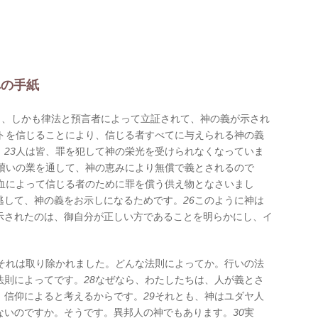
への手紙
く、しかも律法と預言者によって立証されて、神の義が示され
トを信じることにより、信じる者すべてに与えられる神の義
。
23
人は皆、罪を犯して神の栄光を受けられなくなっていま
贖いの業を通して、神の恵みにより無償で義とされるので
血によって信じる者のために罪を償う供え物となさいまし
逃して、神の義をお示しになるためです。
26
このように神は
示されたのは、御自分が正しい方であることを明らかにし、イ
。
それは取り除かれました。どんな法則によってか。行いの法
法則によってです。
28
なぜなら、わたしたちは、人が義とさ
、信仰によると考えるからです。
29
それとも、神はユダヤ人
ないのですか。そうです。異邦人の神でもあります。
30
実