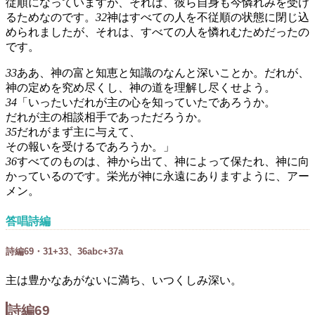
従順になっていますが、それは、彼ら自身も今憐れみを受け
るためなのです。
32
神はすべての人を不従順の状態に閉じ込
められましたが、それは、すべての人を憐れむためだったの
です。
33
ああ、神の富と知恵と知識のなんと深いことか。だれが、
神の定めを究め尽くし、神の道を理解し尽くせよう。
34
「いったいだれが主の心を知っていたであろうか。
だれが主の相談相手であっただろうか。
35
だれがまず主に与えて、
その報いを受けるであろうか。」
36
すべてのものは、神から出て、神によって保たれ、神に向
かっているのです。栄光が神に永遠にありますように、アー
メン。
答唱詩編
詩編69・31+33、36abc+37a
主は豊かなあがないに満ち、いつくしみ深い。
詩編69