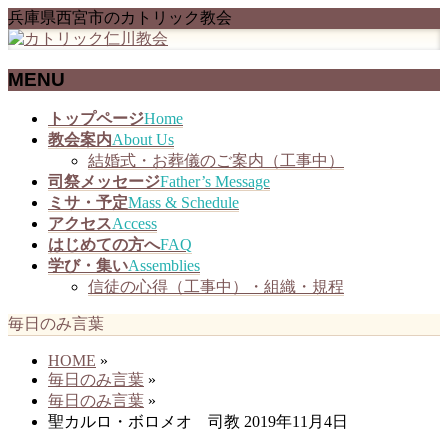
兵庫県西宮市のカトリック教会
MENU
メ
トップページ
Home
ニ
教会案内
About Us
ュ
結婚式・お葬儀のご案内（工事中）
ー
司祭メッセージ
Father’s Message
を
ミサ・予定
Mass & Schedule
飛
アクセス
Access
ば
はじめての方へ
FAQ
す
学び・集い
Assemblies
信徒の心得（工事中）・組織・規程
毎日のみ言葉
HOME
»
毎日のみ言葉
»
毎日のみ言葉
»
聖カルロ・ボロメオ 司教 2019年11月4日