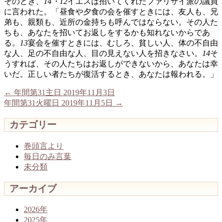
そのとき、
14・12
イエスは招いてくれたファリサイ派の議員
に言われた。「昼食や夕食の会を催すときには、友人も、兄
弟も、親類も、近所の金持ちも呼んではならない。その人た
ちも、あなたを招いてお返しをするかも知れないからであ
る。
13
宴会を催すときには、むしろ、貧しい人、体の不自由
な人、足の不自由な人、目の見えない人を招きなさい。
14
そ
うすれば、その人たちはお返しができないから、あなたは幸
いだ。正しい者たちが復活するとき、あなたは報われる。」
←
年間第31主日 2019年11月3日
年間第31火曜日 2019年11月5日
→
カテゴリー
巻頭言より
毎日のみ言葉
未分類
アーカイブ
2026年
2025年