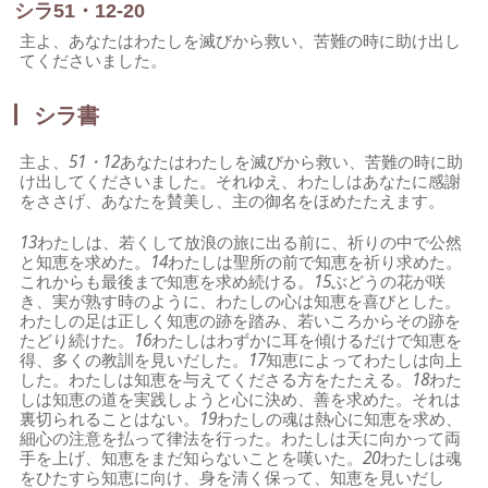
シラ51・12-20
主よ、あなたはわたしを滅びから救い、苦難の時に助け出し
てくださいました。
シラ書
主よ、
51・12
あなたはわたしを滅びから救い、苦難の時に助
け出してくださいました。それゆえ、わたしはあなたに感謝
をささげ、あなたを賛美し、主の御名をほめたたえます。
13
わたしは、若くして放浪の旅に出る前に、祈りの中で公然
と知恵を求めた。
14
わたしは聖所の前で知恵を祈り求めた。
これからも最後まで知恵を求め続ける。
15
ぶどうの花が咲
き、実が熟す時のように、わたしの心は知恵を喜びとした。
わたしの足は正しく知恵の跡を踏み、若いころからその跡を
たどり続けた。
16
わたしはわずかに耳を傾けるだけで知恵を
得、多くの教訓を見いだした。
17
知恵によってわたしは向上
した。わたしは知恵を与えてくださる方をたたえる。
18
わた
しは知恵の道を実践しようと心に決め、善を求めた。それは
裏切られることはない。
19
わたしの魂は熱心に知恵を求め、
細心の注意を払って律法を行った。わたしは天に向かって両
手を上げ、知恵をまだ知らないことを嘆いた。
20
わたしは魂
をひたすら知恵に向け、身を清く保って、知恵を見いだし