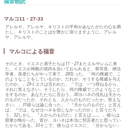
福音朗読
マルコ11・27-33
アレルヤ、アレルヤ。キリストの平和があなたがたの心を満
たし、キリストのことばが豊かに宿りますように。アレル
ヤ、アレルヤ。
マルコによる福音
そのとき、イエスと弟子たちは
11・27
またエルサレムに来
た。イエスが神殿の境内を歩いておられると、祭司長、律法
学者、長老たちがやって来て、
28
言った。「何の権威で、こ
のようなことをしているのか。だれが、そうする権威を与え
たのか。」
29
イエスは言われた。「では、一つ尋ねるから、
それに答えなさい。そうしたら、何の権威でこのようなこと
をするのか、あなたたちに言おう。
30
ヨハネの洗礼は天から
のものだったか、それとも、人からのものだったか。答えな
さい。」
31
彼らは論じ合った。「『天からのものだ』と言え
ば、『では、なぜヨハネを信じなかったのか』と言うだろ
う。
32
しかし、『人からのものだ』と言えば……。」彼らは
群衆が怖かった。皆が、ヨハネは本当に預言者だと思ってい
たからである。
33
そこで、彼らはイエスに、「分からない」