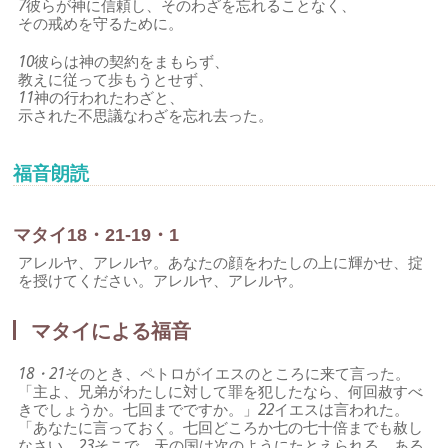
7
彼らが神に信頼し、そのわざを忘れることなく、
その戒めを守るために。
10
彼らは神の契約をまもらず、
教えに従って歩もうとせず、
11
神の行われたわざと、
示された不思議なわざを忘れ去った。
福音朗読
マタイ18・21-19・1
アレルヤ、アレルヤ。あなたの顔をわたしの上に輝かせ、掟
を授けてください。アレルヤ、アレルヤ。
マタイによる福音
18・21
そのとき、ペトロがイエスのところに来て言った。
「主よ、兄弟がわたしに対して罪を犯したなら、何回赦すべ
きでしょうか。七回までですか。」
22
イエスは言われた。
「あなたに言っておく。七回どころか七の七十倍までも赦し
なさい。
23
そこで、天の国は次のようにたとえられる。ある