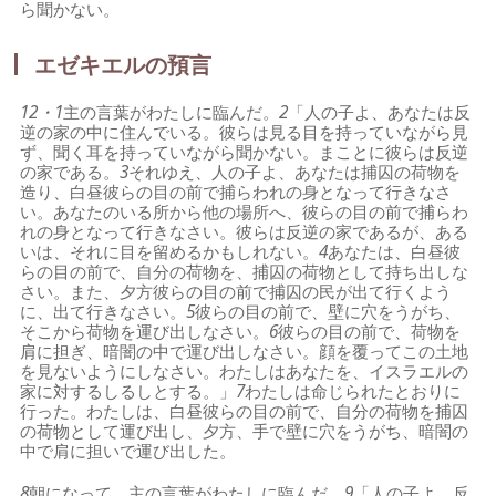
ら聞かない。
エゼキエルの預言
12・1
主の言葉がわたしに臨んだ。
2
「人の子よ、あなたは反
逆の家の中に住んでいる。彼らは見る目を持っていながら見
ず、聞く耳を持っていながら聞かない。まことに彼らは反逆
の家である。
3
それゆえ、人の子よ、あなたは捕囚の荷物を
造り、白昼彼らの目の前で捕らわれの身となって行きなさ
い。あなたのいる所から他の場所へ、彼らの目の前で捕らわ
れの身となって行きなさい。彼らは反逆の家であるが、ある
いは、それに目を留めるかもしれない。
4
あなたは、白昼彼
らの目の前で、自分の荷物を、捕囚の荷物として持ち出しな
さい。また、夕方彼らの目の前で捕囚の民が出て行くよう
に、出て行きなさい。
5
彼らの目の前で、壁に穴をうがち、
そこから荷物を運び出しなさい。
6
彼らの目の前で、荷物を
肩に担ぎ、暗闇の中で運び出しなさい。顔を覆ってこの土地
を見ないようにしなさい。わたしはあなたを、イスラエルの
家に対するしるしとする。」
7
わたしは命じられたとおりに
行った。わたしは、白昼彼らの目の前で、自分の荷物を捕囚
の荷物として運び出し、夕方、手で壁に穴をうがち、暗闇の
中で肩に担いで運び出した。
8
朝になって、主の言葉がわたしに臨んだ。
9
「人の子よ、反