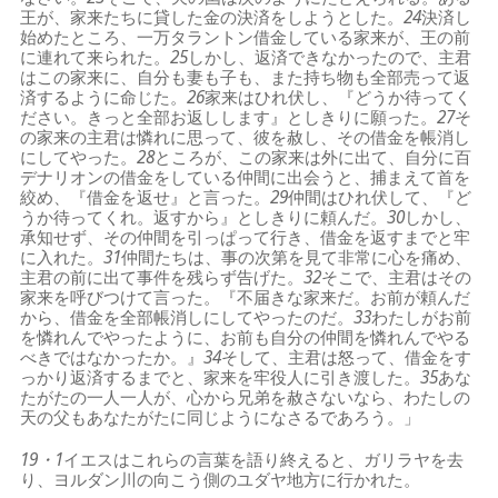
王が、家来たちに貸した金の決済をしようとした。
24
決済し
始めたところ、一万タラントン借金している家来が、王の前
に連れて来られた。
25
しかし、返済できなかったので、主君
はこの家来に、自分も妻も子も、また持ち物も全部売って返
済するように命じた。
26
家来はひれ伏し、『どうか待ってく
ださい。きっと全部お返しします』としきりに願った。
27
そ
の家来の主君は憐れに思って、彼を赦し、その借金を帳消し
にしてやった。
28
ところが、この家来は外に出て、自分に百
デナリオンの借金をしている仲間に出会うと、捕まえて首を
絞め、『借金を返せ』と言った。
29
仲間はひれ伏して、『ど
うか待ってくれ。返すから』としきりに頼んだ。
30
しかし、
承知せず、その仲間を引っぱって行き、借金を返すまでと牢
に入れた。
31
仲間たちは、事の次第を見て非常に心を痛め、
主君の前に出て事件を残らず告げた。
32
そこで、主君はその
家来を呼びつけて言った。『不届きな家来だ。お前が頼んだ
から、借金を全部帳消しにしてやったのだ。
33
わたしがお前
を憐れんでやったように、お前も自分の仲間を憐れんでやる
べきではなかったか。』
34
そして、主君は怒って、借金をす
っかり返済するまでと、家来を牢役人に引き渡した。
35
あな
たがたの一人一人が、心から兄弟を赦さないなら、わたしの
天の父もあなたがたに同じようになさるであろう。」
19・1
イエスはこれらの言葉を語り終えると、ガリラヤを去
り、ヨルダン川の向こう側のユダヤ地方に行かれた。