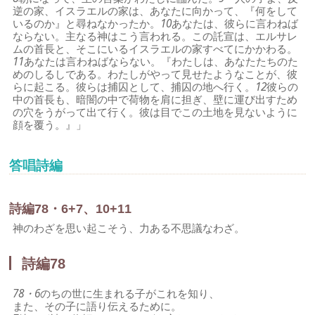
逆の家、イスラエルの家は、あなたに向かって、『何をして
いるのか』と尋ねなかったか。
10
あなたは、彼らに言わねば
ならない。主なる神はこう言われる。この託宣は、エルサレ
ムの首長と、そこにいるイスラエルの家すべてにかかわる。
11
あなたは言わねばならない。『わたしは、あなたたちのた
めのしるしである。わたしがやって見せたようなことが、彼
らに起こる。彼らは捕囚として、捕囚の地へ行く。
12
彼らの
中の首長も、暗闇の中で荷物を肩に担ぎ、壁に運び出すため
の穴をうがって出て行く。彼は目でこの土地を見ないように
顔を覆う。』」
答唱詩編
詩編78・6+7、10+11
神のわざを思い起こそう、力ある不思議なわざ。
詩編78
78・6
のちの世に生まれる子がこれを知り、
また、その子に語り伝えるために。