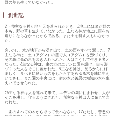
野の草も生えていなかった。
創世記
2・4b
主なる神が地と天を造られたとき、
5
地上にはまだ野の
木も、野の草も生えていなかった。主なる神が地上に雨をお
送りにならなかったからである。また土を耕す人もいなかっ
た。
6
しかし、水が地下から湧き出て、土の面をすべて潤した。
7
主なる神は、土（アダマ）の塵で人（アダム）を形づくり、
その鼻に命の息を吹き入れられた。人はこうして生きる者と
なった。
8
主なる神は、東の方のエデンに園を設け、自ら形
づくった人をそこに置かれた。
9
主なる神は、見るからに好
ましく、食べるに良いものをもたらすあらゆる木を地に生え
いでさせ、また園の中央には、命の木と善悪の知識の木を生
えいでさせられた。
15
主なる神は人を連れて来て、エデンの園に住まわせ、人が
そこを耕し、守るようにされた。
16
主なる神は人に命じて言
われた。
「園のすべての木から取って食べなさい。
17
ただし、善悪の