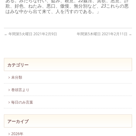
ある。みだらな行い、盗み、殺意、
22
姦淫、貪欲、悪意、詐
欺、好色、ねたみ、悪口、傲慢、無分別など、
23
これらの悪
はみな中から出て来て、人を汚すのである。」
←
年間第5火曜日 2021年2月9日
年間第5木曜日 2021年2月11日
→
カテゴリー
未分類
巻頭言より
毎日のみ言葉
アーカイブ
2026年