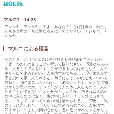
福音朗読
マルコ7・14-23
アレルヤ、アレルヤ。主よ、あなたのことばは真理。わたし
たちを真理のうちに聖なる者にしてください。アレルヤ、ア
レルヤ。
マルコによる福音
そのとき、
7・14
イエスは再び群衆を呼び寄せて言われた。
「皆、わたしの言うことを聞いて悟りなさい。
15
外から人の
体に入るもので人を汚すことができるものは何もなく、人の
中から出て来るものが、人を汚すのである。」
17
イエスが群
衆と別れて家に入られると、弟子たちはこのたとえについて
尋ねた。
18
イエスは言われた。「あなたがたも、そんなに物
分かりが悪いのか。すべて外から人の体に入るものは、人を
汚すことができないことが分からないのか。
19
それは人の心
の中に入るのではなく、腹の中に入り、そして外に出され
る。こうして、すべての食べ物は清められる。」
20
更に、次
のように言われた。「人から出て来るものこそ、人を汚す。
21
中から、つまり人間の心から、悪い思いが出て来るからで