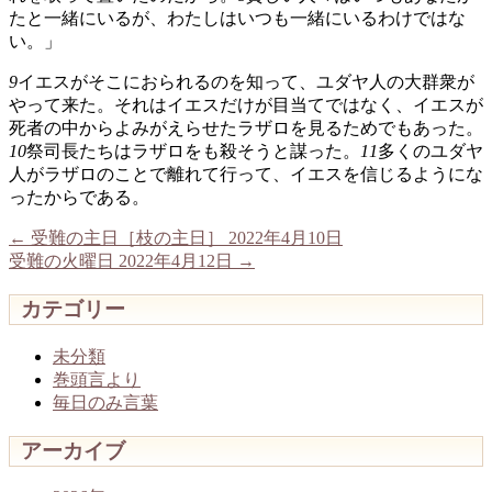
たと一緒にいるが、わたしはいつも一緒にいるわけではな
い。」
9
イエスがそこにおられるのを知って、ユダヤ人の大群衆が
やって来た。それはイエスだけが目当てではなく、イエスが
死者の中からよみがえらせたラザロを見るためでもあった。
10
祭司長たちはラザロをも殺そうと謀った。
11
多くのユダヤ
人がラザロのことで離れて行って、イエスを信じるようにな
ったからである。
←
受難の主日［枝の主日］ 2022年4月10日
受難の火曜日 2022年4月12日
→
カテゴリー
未分類
巻頭言より
毎日のみ言葉
アーカイブ