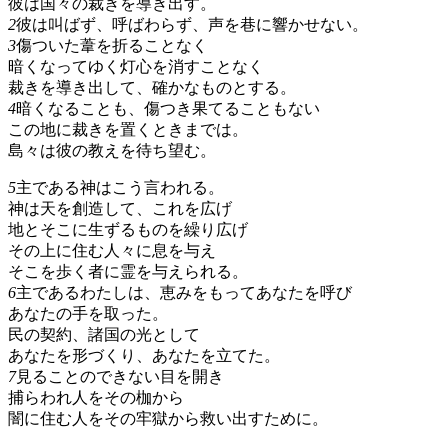
彼は国々の裁きを導き出す。
2
彼は叫ばず、呼ばわらず、声を巷に響かせない。
3
傷ついた葦を折ることなく
暗くなってゆく灯心を消すことなく
裁きを導き出して、確かなものとする。
4
暗くなることも、傷つき果てることもない
この地に裁きを置くときまでは。
島々は彼の教えを待ち望む。
5
主である神はこう言われる。
神は天を創造して、これを広げ
地とそこに生ずるものを繰り広げ
その上に住む人々に息を与え
そこを歩く者に霊を与えられる。
6
主であるわたしは、恵みをもってあなたを呼び
あなたの手を取った。
民の契約、諸国の光として
あなたを形づくり、あなたを立てた。
7
見ることのできない目を開き
捕らわれ人をその枷から
闇に住む人をその牢獄から救い出すために。