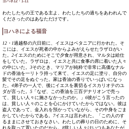
ヨハネ12・1-11
わたしたちの王である主よ、わたしたちの過ちをあわれんで
くださったのはあなただけです。
ヨハネによる福音
12・1
過越祭の六日前に、イエスはベタニアに行かれた。そ
こには、イエスが死者の中からよみがえらせたラザロがい
た。
2
イエスのためにそこで夕食が用意され、マルタは給仕
をしていた。ラザロは、イエスと共に食事の席に着いた人々
の中にいた。
3
そのとき、マリアが純粋で非常に高価なナル
ドの香油を一リトラ持って来て、イエスの足に塗り、自分の
髪でその足をぬぐった。家は香油の香りでいっぱいになっ
た。
4
弟子の一人で、後にイエスを裏切るイスカリオテのユ
ダが言った。
5
「なぜ、この香油を三百デナリオンで売っ
て、貧しい人々に施さなかったのか。」
6
彼がこう言ったの
は、貧しい人々のことを心にかけていたからではない。彼は
盗人であって、金入れを預かっていながら、その中身をごま
かしていたからである。
7
イエスは言われた。「この人のす
るままにさせておきなさい。わたしの葬りの日のために、そ
れを取って置いたのだから。
8
貧しい人々はいつもあなたが