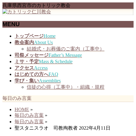
兵庫県西宮市のカトリック教会
MENU
メ
トップページ
Home
ニ
教会案内
About Us
ュ
結婚式・お葬儀のご案内（工事中）
ー
司祭メッセージ
Father’s Message
を
ミサ・予定
Mass & Schedule
飛
アクセス
Access
ば
はじめての方へ
FAQ
す
学び・集い
Assemblies
信徒の心得（工事中）・組織・規程
毎日のみ言葉
HOME
»
毎日のみ言葉
»
毎日のみ言葉
»
聖スタニスラオ 司教殉教者 2022年4月11日