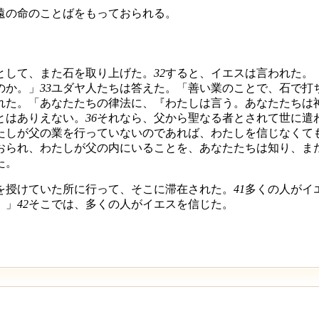
遠の命のことばをもっておられる。
として、また石を取り上げた。
32
すると、イエスは言われた。
のか。」
33
ユダヤ人たちは答えた。「善い業のことで、石で打
れた。「あなたたちの律法に、『わたしは言う。あなたたちは
とはありえない。
36
それなら、父から聖なる者とされて世に遣
たしが父の業を行っていないのであれば、わたしを信じなくて
おられ、わたしが父の内にいることを、あなたたちは知り、ま
た。
を授けていた所に行って、そこに滞在された。
41
多くの人がイ
。」
42
そこでは、多くの人がイエスを信じた。