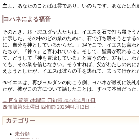
主よ、あなたのことばは霊であり、いのちです。あなたは永
ヨハネによる福音
そのとき、
10・31
ユダヤ人たちは、イエスを石で打ち殺そう
に示した。その中のどの業のために、石で打ち殺そうとする
に、自分を神としているからだ。」
34
そこで、イエスは言わ
たちが、『神々』と言われている。そして、聖書が廃れるこ
て、どうして『神を冒涜している』と言うのか。
37
もし、わ
ても、その業を信じなさい。そうすれば、父がわたしの内に
えようとしたが、イエスは彼らの手を逃れて、去って行かれ
40
イエスは、再びヨルダンの向こう側、ヨハネが最初に洗礼
たが、彼がこの方について話したことは、すべて本当だった
←
四旬節第5木曜日 四旬節 2025年4月10日
四旬節第5土曜日 四旬節 2025年4月12日
→
カテゴリー
未分類