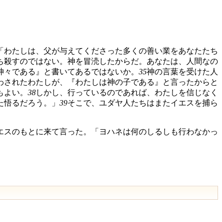
「わたしは、父が与えてくださった多くの善い業をあなたたち
ち殺すのではない。神を冒涜したからだ。あなたは、人間なの
神々である』と書いてあるではないか。
35
神の言葉を受けた人
わされたわたしが、『わたしは神の子である』と言ったからと
もよい。
38
しかし、行っているのであれば、わたしを信じなく
た悟るだろう。」
39
そこで、ユダヤ人たちはまたイエスを捕ら
エスのもとに来て言った。「ヨハネは何のしるしも行わなかっ