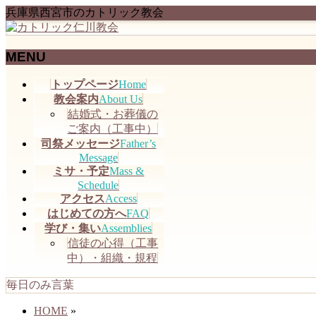
兵庫県西宮市のカトリック教会
MENU
メ
トップページ
Home
ニ
教会案内
About Us
ュ
結婚式・お葬儀の
ー
ご案内（工事中）
を
司祭メッセージ
Father’s
飛
Message
ミサ・予定
Mass &
ば
Schedule
す
アクセス
Access
はじめての方へ
FAQ
学び・集い
Assemblies
信徒の心得（工事
中）・組織・規程
毎日のみ言葉
HOME
»