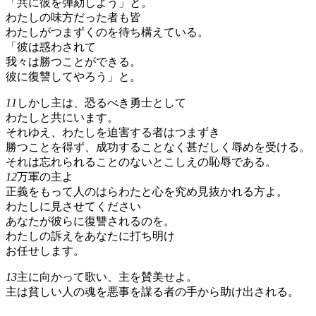
「共に彼を弾劾しよう」と。
わたしの味方だった者も皆
わたしがつまずくのを待ち構えている。
「彼は惑わされて
我々は勝つことができる。
彼に復讐してやろう」と。
11
しかし主は、恐るべき勇士として
わたしと共にいます。
それゆえ、わたしを迫害する者はつまずき
勝つことを得ず、成功することなく甚だしく辱めを受ける。
それは忘れられることのないとこしえの恥辱である。
12
万軍の主よ
正義をもって人のはらわたと心を究め見抜かれる方よ。
わたしに見させてください
あなたが彼らに復讐されるのを。
わたしの訴えをあなたに打ち明け
お任せします。
13
主に向かって歌い、主を賛美せよ。
主は貧しい人の魂を悪事を謀る者の手から助け出される。