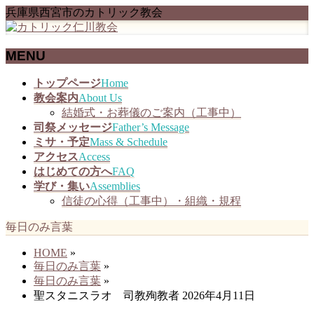
兵庫県西宮市のカトリック教会
MENU
メ
トップページ
Home
ニ
教会案内
About Us
ュ
結婚式・お葬儀のご案内（工事中）
ー
司祭メッセージ
Father’s Message
を
ミサ・予定
Mass & Schedule
飛
アクセス
Access
ば
はじめての方へ
FAQ
す
学び・集い
Assemblies
信徒の心得（工事中）・組織・規程
毎日のみ言葉
HOME
»
毎日のみ言葉
»
毎日のみ言葉
»
聖スタニスラオ 司教殉教者 2026年4月11日