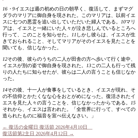
16・9
イエスは週の初めの日の朝早く、復活して、まずマグ
ダラのマリアに御自身を現された。このマリアは、以前イエ
スに七つの悪霊を追い出していただいた婦人である。
10
マリ
アは、イエスと一緒にいた人々が泣き悲しんでいるところへ
行って、このことを知らせた。
11
しかし彼らは、イエスが生
きておられること、そしてマリアがそのイエスを見たことを
聞いても、信じなかった。
12
その後、彼らのうちの二人が田舎の方へ歩いて行く途中、
イエスが別の姿で御自身を現された。
13
この二人も行って残
りの人たちに知らせたが、彼らは二人の言うことも信じなか
った。
14
その後、十一人が食事をしているとき、イエスが現れ、そ
の不信仰とかたくなな心をおとがめになった。復活されたイ
エスを見た人々の言うことを、信じなかったからである。
15
それから、イエスは言われた。「全世界に行って、すべての
造られたものに福音を宣べ伝えなさい。」
←
復活の金曜日 復活節 2026年4月10日
復活節第2主日 2026年4月12日
→