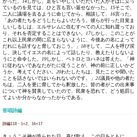
かった。
14
しかし、足をいやしていただいた人がそばに立っ
ているのを見ては、ひと言も言い返せなかった。
15
そこで、
二人に議場を去るように命じてから、相談して、
16
言った。
「あの者たちをどうしたらよいだろう。彼らが行った目覚ま
しいしるしは、エルサレムに住むすべての人に知れ渡ってお
り、それを否定することはできない。
17
しかし、このことが
これ以上民衆の間に広まらないように、今後あの名によって
だれにも話すなと脅しておこう。」
18
そして、二人を呼び戻
し、決してイエスの名によって話したり、教えたりしないよ
うにと命令した。
19
しかし、ペトロとヨハネは答えた。「神
に従わないであなたがたに従うことが、神の前に正しいかど
うか、考えてください。
20
わたしたちは、見たことや聞いた
ことを話さないではいられないのです。」
21
議員や他の者た
ちは、二人を更に脅してから釈放した。皆の者がこの出来事
について神を賛美していたので、民衆を恐れて、どう処罰し
てよいか分からなかったからである。
答唱詩編
詩編118・1+2、16+17
きょうこそ神が造られた日、喜び歌え、この日をともに。