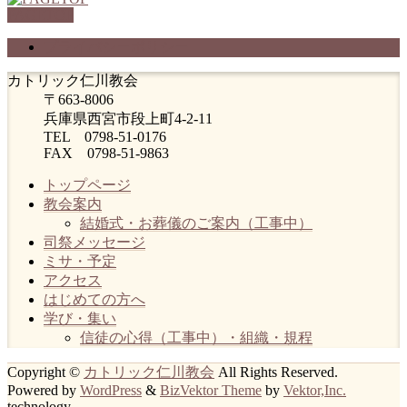
PAGETOP
プライバシーポリシー
カトリック仁川教会
〒663-8006
兵庫県西宮市段上町4-2-11
TEL 0798-51-0176
FAX 0798-51-9863
トップページ
教会案内
結婚式・お葬儀のご案内（工事中）
司祭メッセージ
ミサ・予定
アクセス
はじめての方へ
学び・集い
信徒の心得（工事中）・組織・規程
Copyright ©
カトリック仁川教会
All Rights Reserved.
Powered by
WordPress
&
BizVektor Theme
by
Vektor,Inc.
technology.