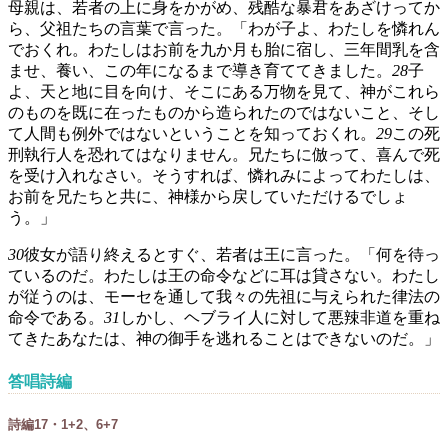
母親は、若者の上に身をかがめ、残酷な暴君をあざけってか
ら、父祖たちの言葉で言った。「わが子よ、わたしを憐れん
でおくれ。わたしはお前を九か月も胎に宿し、三年間乳を含
ませ、養い、この年になるまで導き育ててきました。
28
子
よ、天と地に目を向け、そこにある万物を見て、神がこれら
のものを既に在ったものから造られたのではないこと、そし
て人間も例外ではないということを知っておくれ。
29
この死
刑執行人を恐れてはなりません。兄たちに倣って、喜んで死
を受け入れなさい。そうすれば、憐れみによってわたしは、
お前を兄たちと共に、神様から戻していただけるでしょ
う。」
30
彼女が語り終えるとすぐ、若者は王に言った。「何を待っ
ているのだ。わたしは王の命令などに耳は貸さない。わたし
が従うのは、モーセを通して我々の先祖に与えられた律法の
命令である。
31
しかし、ヘブライ人に対して悪辣非道を重ね
てきたあなたは、神の御手を逃れることはできないのだ。」
答唱詩編
詩編17・1+2、6+7