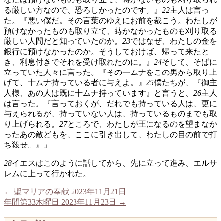
る厳しい方なので、恐ろしかったのです。』
22
主人は言っ
た。『悪い僕だ。その言葉のゆえにお前を裁こう。わたしが
預けなかったものも取り立て、蒔かなかったものも刈り取る
厳しい人間だと知っていたのか。
23
ではなぜ、わたしの金を
銀行に預けなかったのか。そうしておけば、帰って来たと
き、利息付きでそれを受け取れたのに。』
24
そして、そばに
立っていた人々に言った。『その一ムナをこの男から取り上
げて、十ムナ持っている者に与えよ。』
25
僕たちが、『御主
人様、あの人は既に十ムナ持っています』と言うと、
26
主人
は言った。『言っておくが、だれでも持っている人は、更に
与えられるが、持っていない人は、持っているものまでも取
り上げられる。
27
ところで、わたしが王になるのを望まなか
ったあの敵どもを、ここに引き出して、わたしの目の前で打
ち殺せ。』」
28
イエスはこのように話してから、先に立って進み、エルサ
レムに上って行かれた。
←
聖マリアの奉献 2023年11月21日
年間第33木曜日 2023年11月23日
→