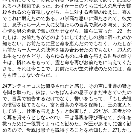
れるべき模範であった。わずか一日のうちに七人の息子が惨
殺されるのを直視しながら、主に対する希望のゆえに、喜ん
でこれに耐えたのである。
21
崇高な思いに満たされて、彼女
は、息子たち一人一人に父祖たちの言葉で慰めを与え、女の
心情を男の勇気で奮い立たせながら、彼らに言った。
22
「わ
たしは、お前たちがどのようにしてわたしの胎に宿ったのか
知らない。お前たちに霊と命を恵んだのでもなく、わたしが
お前たち一人一人の肢体を組み合わせたのでもない。
23
人の
出生をつかさどり、あらゆるものに生命を与える世界の造り
主は、憐れみをもって、霊と命を再びお前たちに与えてくだ
さる。それは今ここで、お前たちが主の律法のためには、命
をも惜しまないからだ。」
24
アンティオコスは侮辱されたと感じ、その声に非難の響き
を聞き取った。彼は、いちばん末の息子がまだ生きていたの
で、言葉で勧告するだけでなく、誓いをもって、「もし先祖
の慣習を捨てるなら、富と最高の幸福を保障し、王の友人と
して遇し、仕事も与えよう」と約束した。
25
だが、若者が全
く耳を貸そうとしないので、王は母親を呼び寄せて、少年を
救うために一役買うようにと勧めた。
26
王があまりに強く勧
めるので、母親は息子を説得することを承知した。
27
しかし