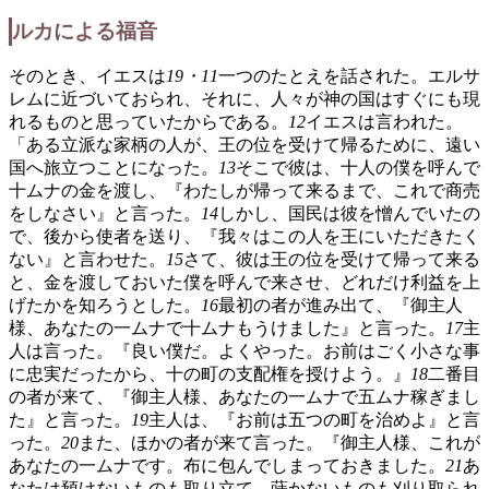
ルカによる福音
そのとき、イエスは
19・11
一つのたとえを話された。エルサ
レムに近づいておられ、それに、人々が神の国はすぐにも現
れるものと思っていたからである。
12
イエスは言われた。
「ある立派な家柄の人が、王の位を受けて帰るために、遠い
国へ旅立つことになった。
13
そこで彼は、十人の僕を呼んで
十ムナの金を渡し、『わたしが帰って来るまで、これで商売
をしなさい』と言った。
14
しかし、国民は彼を憎んでいたの
で、後から使者を送り、『我々はこの人を王にいただきたく
ない』と言わせた。
15
さて、彼は王の位を受けて帰って来る
と、金を渡しておいた僕を呼んで来させ、どれだけ利益を上
げたかを知ろうとした。
16
最初の者が進み出て、『御主人
様、あなたの一ムナで十ムナもうけました』と言った。
17
主
人は言った。『良い僕だ。よくやった。お前はごく小さな事
に忠実だったから、十の町の支配権を授けよう。』
18
二番目
の者が来て、『御主人様、あなたの一ムナで五ムナ稼ぎまし
た』と言った。
19
主人は、『お前は五つの町を治めよ』と言
った。
20
また、ほかの者が来て言った。『御主人様、これが
あなたの一ムナです。布に包んでしまっておきました。
21
あ
なたは預けないものも取り立て、蒔かないものも刈り取られ