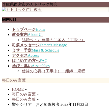
兵庫県西宮市のカトリック教会
MENU
メ
トップページ
Home
ニ
教会案内
About Us
ュ
結婚式・お葬儀のご案内（工事中）
ー
司祭メッセージ
Father’s Message
を
ミサ・予定
Mass & Schedule
飛
アクセス
Access
ば
はじめての方へ
FAQ
す
学び・集い
Assemblies
信徒の心得（工事中）・組織・規程
毎日のみ言葉
HOME
»
毎日のみ言葉
»
毎日のみ言葉
»
聖セシリア おとめ殉教者 2023年11月22日