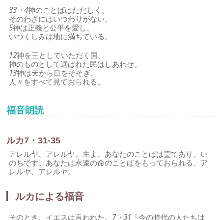
33・4
神のことばはただしく、
そのわざにはいつわりがない。
5
神は正義と公平を愛し、
いつくしみは地に満ちている。
12
神を王としていただく国、
神のものとして選ばれた民はしあわせ。
13
神は天から目をそそぎ、
人々をすべて見ておられる。
福音朗読
ルカ7・31-35
アレルヤ、アレルヤ。主よ、あなたのことばは霊であり、い
のちです。あなたは永遠の命のことばをもっておられる。ア
レルヤ、アレルヤ。
ルカによる福音
そのとき、イエスは言われた。
7・31
「今の時代の人たちは