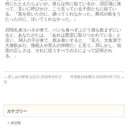
何にたとえたらよいか。彼らは何に似ているか。
32
広場に座
って、互いに呼びかけ、こう言っている子供たちに似てい
る。『笛を吹いたのに、踊ってくれなかった。葬式の歌をう
たったのに、泣いてくれなかった。』
33
洗礼者ヨハネが来て、パンも食べずぶどう酒も飲まずにい
ると、あなたがたは、『あれは悪霊に取りつかれている』と
言い、
34
人の子が来て、飲み食いすると、『見ろ、大食漢で
大酒飲みだ。徴税人や罪人の仲間だ』と言う。
35
しかし、知
恵の正しさは、それに従うすべての人によって証明され
る。」
←
悲しみの聖母 記念日 2020年9月15
年間第24木曜日 2020年9月17日
→
日
カテゴリー
未分類