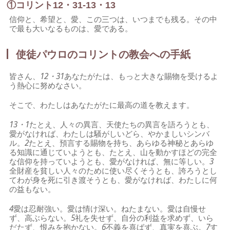
①コリント12・31-13・13
信仰と、希望と、愛、この三つは、いつまでも残る。その中
で最も大いなるものは、愛である。
使徒パウロのコリントの教会への手紙
皆さん、
12・31
あなたがたは、もっと大きな賜物を受けるよ
う熱心に努めなさい。
そこで、わたしはあなたがたに最高の道を教えます。
13・1
たとえ、人々の異言、天使たちの異言を語ろうとも、
愛がなければ、わたしは騒がしいどら、やかましいシンバ
ル。
2
たとえ、預言する賜物を持ち、あらゆる神秘とあらゆ
る知識に通じていようとも、たとえ、山を動かすほどの完全
な信仰を持っていようとも、愛がなければ、無に等しい。
3
全財産を貧しい人々のために使い尽くそうとも、誇ろうとし
てわが身を死に引き渡そうとも、愛がなければ、わたしに何
の益もない。
4
愛は忍耐強い。愛は情け深い。ねたまない。愛は自慢せ
ず、高ぶらない。
5
礼を失せず、自分の利益を求めず、いら
だたず、恨みを抱かない。
6
不義を喜ばず、真実を喜ぶ。
7
す