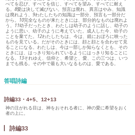
べてを忍び、すべてを信じ、すべてを望み、すべてに耐え
る。
8
愛は決して滅びない。預言は廃れ、異言はやみ、知識
は廃れよう、
9
わたしたちの知識は一部分、預言も一部分だ
から。
10
完全なものが来たときには、部分的なものは廃れよ
う。
11
幼子だったとき、わたしは幼子のように話し、幼子の
ように思い、幼子のように考えていた。成人した今、幼子の
ことを棄てた。
12
わたしたちは、今は、鏡におぼろに映った
ものを見ている。だがそのときには、顔と顔とを合わせて見
ることになる。わたしは、今は一部しか知らなくとも、その
ときには、はっきり知られているようにはっきり知ることに
なる。
13
それゆえ、信仰と、希望と、愛、この三つは、いつ
までも残る。その中で最も大いなるものは、愛である。
答唱詩編
詩編33・4+5、12+13
神の注がれる目は、神をおそれる者に、神の愛に希望をおく
者の上に。
詩編33