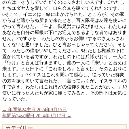
の方は、そうしていただくのにふさわしい人です。
5
わたし
たちユダヤ人を愛して、自ら会堂を建ててくれたのです。」
6
そこで、イエスは一緒に出かけられた。ところが、その家
からほど遠からぬ所まで来たとき、百人隊長は友達を使いに
やって言わせた。「主よ、御足労には及びません。わたしは
あなたを自分の屋根の下にお迎えできるような者ではありま
せん。
7
ですから、わたしの方からお伺いするのさえふさわ
しくないと思いました。ひと言おっしゃってください。そし
て、わたしの僕をいやしてください。
8
わたしも権威の下に
置かれている者ですが、わたしの下には兵隊がおり、一人に
『行け』と言えば行きますし、他の一人に『来い』と言えば
来ます。また部下に『これをしろ』と言えば、そのとおりに
します。」
9
イエスはこれを聞いて感心し、従っていた群衆
の方を振り向いて言われた。「言っておくが、イスラエルの
中でさえ、わたしはこれほどの信仰を見たことがない。」
10
使いに行った人たちが家に帰ってみると、その部下は元気に
なっていた。
←
年間第24主日 2024年9月15日
年間第24火曜日 2024年9月17日
→
カテゴリー