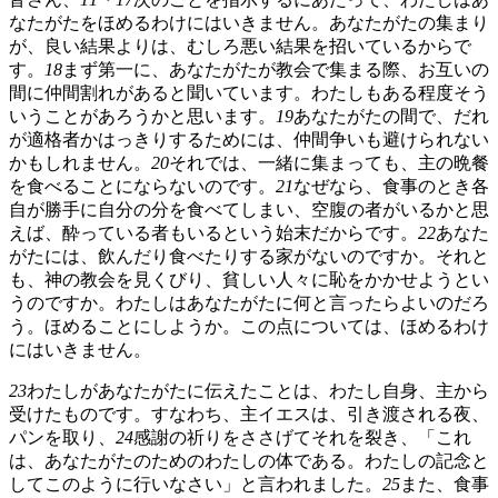
なたがたをほめるわけにはいきません。あなたがたの集まり
が、良い結果よりは、むしろ悪い結果を招いているからで
す。
18
まず第一に、あなたがたが教会で集まる際、お互いの
間に仲間割れがあると聞いています。わたしもある程度そう
いうことがあろうかと思います。
19
あなたがたの間で、だれ
が適格者かはっきりするためには、仲間争いも避けられない
かもしれません。
20
それでは、一緒に集まっても、主の晩餐
を食べることにならないのです。
21
なぜなら、食事のとき各
自が勝手に自分の分を食べてしまい、空腹の者がいるかと思
えば、酔っている者もいるという始末だからです。
22
あなた
がたには、飲んだり食べたりする家がないのですか。それと
も、神の教会を見くびり、貧しい人々に恥をかかせようとい
うのですか。わたしはあなたがたに何と言ったらよいのだろ
う。ほめることにしようか。この点については、ほめるわけ
にはいきません。
23
わたしがあなたがたに伝えたことは、わたし自身、主から
受けたものです。すなわち、主イエスは、引き渡される夜、
パンを取り、
24
感謝の祈りをささげてそれを裂き、「これ
は、あなたがたのためのわたしの体である。わたしの記念と
してこのように行いなさい」と言われました。
25
また、食事