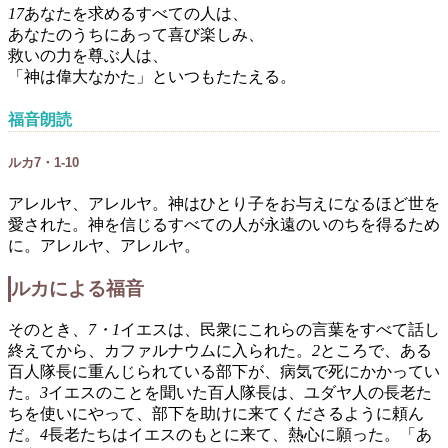
17
あなたを求めるすべての人は、
あなたのうちにあって喜び楽しみ、
救いの力を尊ぶ人は、
「神は偉大なかた」といつもたたえる。
福音朗読
ルカ7・1-10
アレルヤ、アレルヤ。神はひとり子をお与えになるほど世を
愛された。神を信じるすべての人が永遠のいのちを得るため
に。アレルヤ、アレルヤ。
ルカによる福音
そのとき、
7・1
イエスは、民衆にこれらの言葉をすべて話し
終えてから、カファルナウムに入られた。
2
ところで、ある
百人隊長に重んじられている部下が、病気で死にかかってい
た。
3
イエスのことを聞いた百人隊長は、ユダヤ人の長老た
ちを使いにやって、部下を助けに来てくださるように頼ん
だ。
4
長老たちはイエスのもとに来て、熱心に願った。「あ