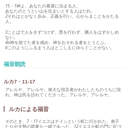
15・1
神よ、あなたの幕屋に泊まる人、
あなたのとうとい山を住まいとする人はだれ。
2
それはとがなく歩み、正義を行い、心からまことをかたる
人。
3
ことばで人をきずつけず、悪を行わず、隣人をはずかしめ
ない。
4a
神を捨てた者を戒め、神をおそれる者をとうとぶ。
6
このようにふるまう人はとこしえにゆらぐことがない。
福音朗読
ルカ7・11-17
アレルヤ、アレルヤ。偉大な預言者がわたしたちのうちに現
れ、神は民を訪れてくださった。アレルヤ、アレルヤ。
ルカによる福音
そのとき、
7・11
イエスはナインという町に行かれた。弟子
たちや大勢の群衆も一緒であった。
12
イエスが町の門に近づ