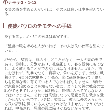
①テモテ3・1-13
監督の職を求める人がいれば、その人は良い仕事を望んでい
る。
使徒パウロのテモテへの手紙
愛する者よ、
3・1
この言葉は真実です。
「監督の職を求める人がいれば、その人は良い仕事を望んで
いる。」
2
だから、監督は、非のうちどころがなく、一人の妻の夫で
あり、節制し、分別があり、礼儀正しく、客を親切にもてな
し、よく教えることができなければなりません。
3
また、酒
におぼれず、乱暴でなく、寛容で、争いを好まず、金銭に執
着せず、
4
自分の家庭をよく治め、常に品位を保って子供た
ちを従順な者に育てている人でなければなりません。
5
自分
の家庭を治めることを知らない者に、どうして神の教会の世
話ができるでしょうか。
6
監督は、信仰に入って間もない人
ではいけません。それでは高慢になって悪魔と同じ裁きを受
けかねないからです。
7
更に、監督は、教会以外の人々から
も良い評判を得ている人でなければなりません。そうでなけ
れば、中傷され、悪魔の罠に陥りかねないからです。