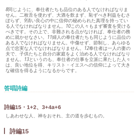
8
同じように、奉仕者たちも品位のある人でなければなりま
せん。二枚舌を使わず、大酒を飲まず、恥ずべき利益をむさ
ぼらず、
9
清い良心の中に信仰の秘められた真理を持ってい
る人でなければなりません。
10
この人々もまず審査を受ける
べきです。その上で、非難される点がなければ、奉仕者の務
めに就かせなさい。
11
婦人の奉仕者たちも同じように品位の
ある人でなければなりません。中傷せず、節制し、あらゆる
点で忠実な人でなければなりません。
12
奉仕者は一人の妻の
夫で、子供たちと自分の家庭をよく治める人でなければなり
ません。
13
というのも、奉仕者の仕事を立派に果たした人々
は、良い地位を得、キリスト・イエスへの信仰によって大き
な確信を得るようになるからです。
答唱詩編
詩編15・1+2、3+4a+6
しあわせな人、神をおそれ、主の道を歩むもの。
詩編15