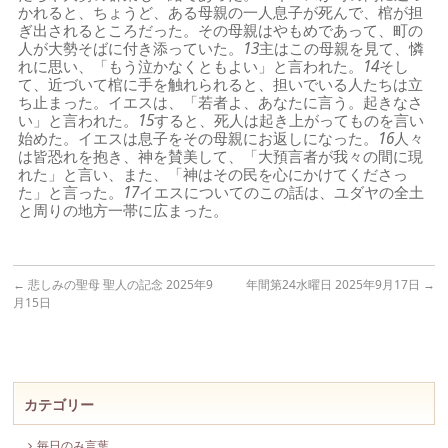
かれると、ちょうど、ある母親の一人息子が死んで、棺が担
ぎ出されるところだった。その母親はやもめであって、町の
人が大勢そばに付き添っていた。
13
主はこの母親を見て、憐
れに思い、「もう泣かなくともよい」と言われた。
14
そし
て、近づいて棺に手を触れられると、担いでいる人たちは立
ち止まった。イエスは、「若者よ、あなたに言う。起きなさ
い」と言われた。
15
すると、死人は起き上がってものを言い
始めた。イエスは息子をその母親にお返しになった。
16
人々
は皆恐れを抱き、神を賛美して、「大預言者が我々の間に現
れた」と言い、また、「神はその民を心にかけてくださっ
た」と言った。
17
イエスについてのこの話は、ユダヤの全土
と周りの地方一帯に広まった。
←
悲しみの聖母 聖人の記念 2025年9
年間第24水曜日 2025年9月17日
→
月15日
カテゴリー
毎日のみ言葉