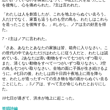
を後悔し、心を痛められた。
7
主は言われた。
「わたしは人を創造したが、これを地上からぬぐい去ろう。
人だけでなく、家畜も這うものも空の鳥も。わたしはこれら
を造ったことを後悔する。」
8
しかし、ノアは主の好意を得
た。
7・1
主はノアに言われた。
「さあ、あなたとあなたの家族は皆、箱舟に入りなさい。こ
の世代の中であなただけはわたしに従う人だと、わたしは認
めている。
2
あなたは清い動物をすべて七つがいずつ取り、
また、清くない動物をすべて一つがいずつ取りなさい。
3
空
の鳥も七つがい取りなさい。全地の面に子孫が生き続けるよ
うに。
4
七日の後、わたしは四十日四十夜地上に雨を降ら
せ、わたしが造ったすべての生き物を地の面からぬぐい去る
ことにした。」
5
ノアは、すべて主が命じられたとおりにし
た。
10
七日が過ぎて、洪水が地上に起こった。
答唱詩編