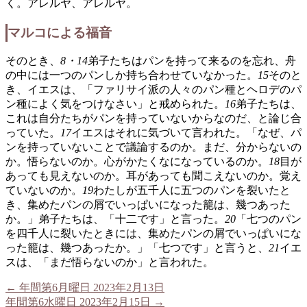
く。アレルヤ、アレルヤ。
マルコによる福音
そのとき、
8・14
弟子たちはパンを持って来るのを忘れ、舟
の中には一つのパンしか持ち合わせていなかった。
15
そのと
き、イエスは、「ファリサイ派の人々のパン種とヘロデのパ
ン種によく気をつけなさい」と戒められた。
16
弟子たちは、
これは自分たちがパンを持っていないからなのだ、と論じ合
っていた。
17
イエスはそれに気づいて言われた。「なぜ、パ
ンを持っていないことで議論するのか。まだ、分からないの
か。悟らないのか。心がかたくなになっているのか。
18
目が
あっても見えないのか。耳があっても聞こえないのか。覚え
ていないのか。
19
わたしが五千人に五つのパンを裂いたと
き、集めたパンの屑でいっぱいになった籠は、幾つあった
か。」弟子たちは、「十二です」と言った。
20
「七つのパン
を四千人に裂いたときには、集めたパンの屑でいっぱいにな
った籠は、幾つあったか。」「七つです」と言うと、
21
イエ
スは、「まだ悟らないのか」と言われた。
←
年間第6月曜日 2023年2月13日
年間第6水曜日 2023年2月15日
→