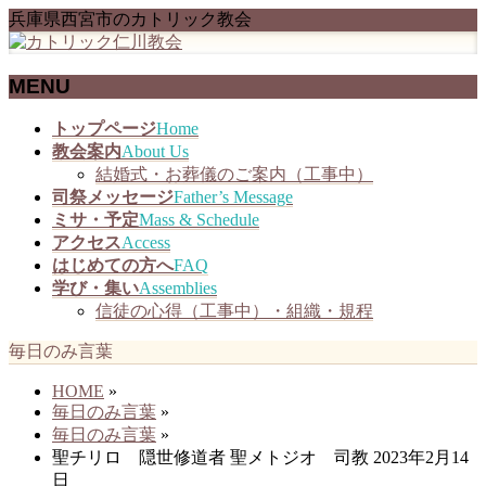
兵庫県西宮市のカトリック教会
MENU
メ
トップページ
Home
ニ
教会案内
About Us
ュ
結婚式・お葬儀のご案内（工事中）
ー
司祭メッセージ
Father’s Message
を
ミサ・予定
Mass & Schedule
飛
アクセス
Access
ば
はじめての方へ
FAQ
す
学び・集い
Assemblies
信徒の心得（工事中）・組織・規程
毎日のみ言葉
HOME
»
毎日のみ言葉
»
毎日のみ言葉
»
聖チリロ 隠世修道者 聖メトジオ 司教 2023年2月14
日