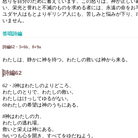
怒りを自分のために蓄えています。この怒りは、神が正しい
い、栄光と誉れと不滅のものを求める者には、永遠の命をお
ユダヤ人はもとよりギリシア人にも、苦しみと悩みが下り、
1
いません。
答唱詩編
詩編62・3+6b、8+9a
わたしは、静かに神を待つ。わたしの救いは神から来る。
詩編62
62・3
神はわたしのよりどころ、
わたしのとりで、わたしの救い。
わたしはけっしてゆるがない。
6b
わたしの希望は神のうちにある。
8
神はわたしの力、
わたしの逃れ場。
救いと栄えは神にある。
9a
いつも心を開き、すべてをゆだねよう。