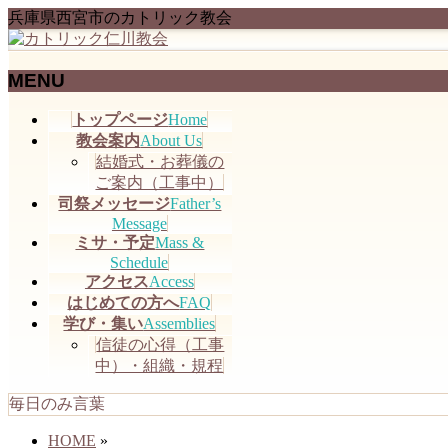
兵庫県西宮市のカトリック教会
MENU
メ
トップページ
Home
ニ
教会案内
About Us
ュ
結婚式・お葬儀の
ー
ご案内（工事中）
を
司祭メッセージ
Father’s
飛
Message
ミサ・予定
Mass &
ば
Schedule
す
アクセス
Access
はじめての方へ
FAQ
学び・集い
Assemblies
信徒の心得（工事
中）・組織・規程
毎日のみ言葉
HOME
»