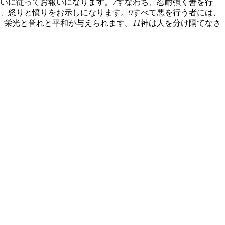
いに従ってお報いになります。
7
すなわち、忍耐強く善を行
、怒りと憤りをお示しになります。
9
すべて悪を行う者には、
、栄光と誉れと平和が与えられます。
11
神は人を分け隔てなさ