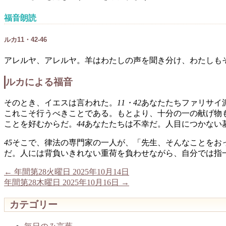
福音朗読
ルカ11・42-46
アレルヤ、アレルヤ。羊はわたしの声を聞き分け、わたしも
ルカによる福音
そのとき、イエスは言われた。
11・42
あなたたちファリサイ
これこそ行うべきことである。もとより、十分の一の献げ物
ことを好むからだ。
44
あなたたちは不幸だ。人目につかない
45
そこで、律法の専門家の一人が、「先生、そんなことをお
だ。人には背負いきれない重荷を負わせながら、自分では指
←
年間第28火曜日 2025年10月14日
年間第28木曜日 2025年10月16日
→
カテゴリー