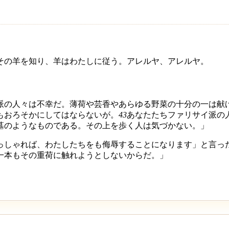
その羊を知り、羊はわたしに従う。アレルヤ、アレルヤ。
派の人々は不幸だ。薄荷や芸香やあらゆる野菜の十分の一は献
もおろそかにしてはならないが。
43
あなたたちファリサイ派の
墓のようなものである。その上を歩く人は気づかない。」
っしゃれば、わたしたちをも侮辱することになります」と言っ
一本もその重荷に触れようとしないからだ。」