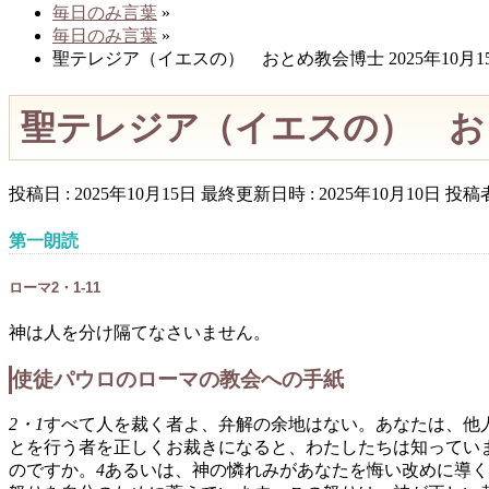
毎日のみ言葉
»
毎日のみ言葉
»
聖テレジア（イエスの） おとめ教会博士 2025年10月1
聖テレジア（イエスの） おとめ
投稿日 : 2025年10月15日
最終更新日時 : 2025年10月10日
投稿者
第一朗読
ローマ2・1-11
神は人を分け隔てなさいません。
使徒パウロのローマの教会への手紙
2・1
すべて人を裁く者よ、弁解の余地はない。あなたは、他
とを行う者を正しくお裁きになると、わたしたちは知ってい
のですか。
4
あるいは、神の憐れみがあなたを悔い改めに導く