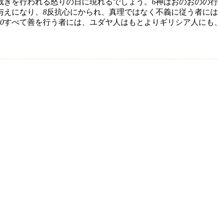
裁きを行われる怒りの日に現れるでしょう。
6
神はおのおのの行
与えになり、
8
反抗心にかられ、真理ではなく不義に従う者には
0
すべて善を行う者には、ユダヤ人はもとよりギリシア人にも