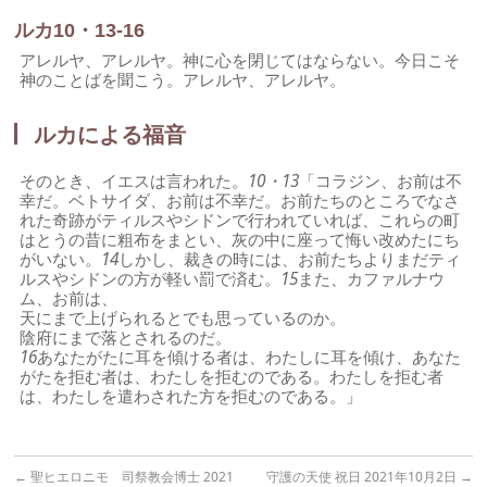
ルカ10・13-16
アレルヤ、アレルヤ。神に心を閉じてはならない。今日こそ
神のことばを聞こう。アレルヤ、アレルヤ。
ルカによる福音
そのとき、イエスは言われた。
10・13
「コラジン、お前は不
幸だ。ベトサイダ、お前は不幸だ。お前たちのところでなさ
れた奇跡がティルスやシドンで行われていれば、これらの町
はとうの昔に粗布をまとい、灰の中に座って悔い改めたにち
がいない。
14
しかし、裁きの時には、お前たちよりまだティ
ルスやシドンの方が軽い罰で済む。
15
また、カファルナウ
ム、お前は、
天にまで上げられるとでも思っているのか。
陰府にまで落とされるのだ。
16
あなたがたに耳を傾ける者は、わたしに耳を傾け、あなた
がたを拒む者は、わたしを拒むのである。わたしを拒む者
は、わたしを遣わされた方を拒むのである。」
←
聖ヒエロニモ 司祭教会博士 2021
守護の天使 祝日 2021年10月2日
→