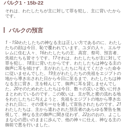
バルク1・15b-22
それは、わたしたちが主に対して罪を犯し、主に背いたから
です。
バルクの預言
1・15b
わたしたちの神なる主は正しい方であるのに、わたし
たちの顔は今日、恥で覆われています。ユダの人々、エルサ
レムに住む人々、
16
わたしたちの王、高官、祭司、預言者、
先祖たちも皆そうです。
17
それは、わたしたちが主に対して
罪を犯し、
18
主に背いたからです。わたしたちは神なる主の
御声に耳を傾けず、主がわたしたちに与えてくださった命令
に従いませんでした。
19
主がわたしたちの先祖をエジプトの
地から導き出された日から今日に至るまで、わたしたちは神
なる主に背き、主を軽んじて、御声に耳を貸しませんでし
た。
20
そのためわたしたちは今日、数々の災いと呪いに付き
まとわれているのです。この呪いは、主が乳と蜜の流れる地
をわたしたちに与えようと、先祖をエジプトの地から導き出
された日に、その僕モーセを通して宣告されたものです。
21
わたしたちは、主から遣わされた預言者のあらゆる警告を無
視して、神なる主の御声に聞き従わず、
22
おのおの、よこし
まな心の思いのままに歩んで、他の神々に仕え、神なる主の
御前で悪を行いました。