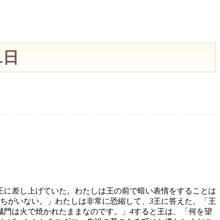
1日
王に差し上げていた。わたしは王の前で暗い表情をすることは
ちがいない。」わたしは非常に恐縮して、
3
王に答えた。「王
城門は火で焼かれたままなのです。」
4
すると王は、「何を望