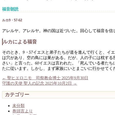
福音朗読
ルカ9・57-62
アレルヤ、アレルヤ。神の国は近づいた。回心して福音を信
ルカによる福音
そのとき、
9・57
イエスと弟子たちが道を進んで行くと、イエ
は穴があり、空の鳥には巣がある。だが、人の子には枕する
さい」と言った。
60
イエスは言われた。「死んでいる者たち
たに従います。しかし、まず家族にいとまごいに行かせてく
←
聖ヒエロニモ 司祭教会博士 2025年9月30日
守護の天使 聖人の記念 2025年10月2日
→
カテゴリー
未分類
巻頭言より