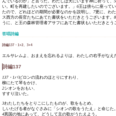
んでいるのか」と言った。わたしは天にいます神に祈って、
5
い。町を再建したいのでございます。」
6
王は傍らに座ってい
たので、どれほどの期間が必要なのかを説明し、
7
更に、わた
ス西方の長官たちにあてた書状をいただきとうございます。
8
うに、と王の森林管理者アサフにあてた書状もいただきとう
答唱詩編
詩編137・1+2、3+4
エルサレムよ、おまえを忘れるよりは、わたしの右手がなえ
詩編137
137・1
バビロンの流れのほとりにすわり、
柳にたて琴をかけ、
2
シオンをおもい、
すすり泣いた。
3
わたしたちをとりこにしたものが、歌をもとめ、
しいたげる者がなぐさみに「シオンの歌をうたえ」と命じた
4
異国の地にあって、どうして主の歌がうたえよう。