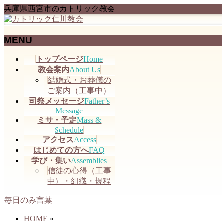
兵庫県西宮市のカトリック教会
MENU
メ
トップページ
Home
ニ
教会案内
About Us
ュ
結婚式・お葬儀の
ー
ご案内（工事中）
を
司祭メッセージ
Father’s
飛
Message
ミサ・予定
Mass &
ば
Schedule
す
アクセス
Access
はじめての方へ
FAQ
学び・集い
Assemblies
信徒の心得（工事
中）・組織・規程
毎日のみ言葉
HOME
»