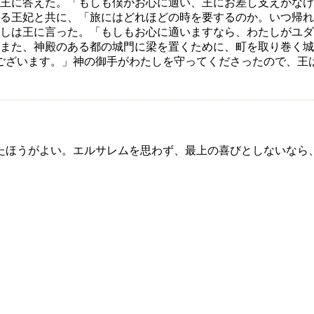
王に答えた。「もしも僕がお心に適い、王にお差し支えがな
る王妃と共に、「旅にはどれほどの時を要するのか。いつ帰れ
しは王に言った。「もしもお心に適いますなら、わたしがユダ
また、神殿のある都の城門に梁を置くために、町を取り巻く
ございます。」神の御手がわたしを守ってくださったので、王
たほうがよい。エルサレムを思わず、最上の喜びとしないなら
。