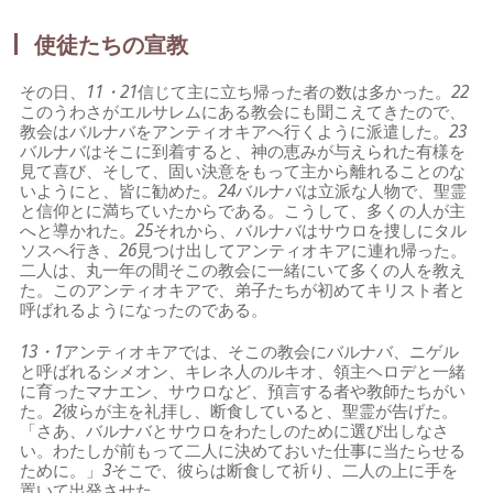
使徒たちの宣教
その日、
11・21
信じて主に立ち帰った者の数は多かった。
22
このうわさがエルサレムにある教会にも聞こえてきたので、
教会はバルナバをアンティオキアへ行くように派遣した。
23
バルナバはそこに到着すると、神の恵みが与えられた有様を
見て喜び、そして、固い決意をもって主から離れることのな
いようにと、皆に勧めた。
24
バルナバは立派な人物で、聖霊
と信仰とに満ちていたからである。こうして、多くの人が主
へと導かれた。
25
それから、バルナバはサウロを捜しにタル
ソスへ行き、
26
見つけ出してアンティオキアに連れ帰った。
二人は、丸一年の間そこの教会に一緒にいて多くの人を教え
た。このアンティオキアで、弟子たちが初めてキリスト者と
呼ばれるようになったのである。
13・1
アンティオキアでは、そこの教会にバルナバ、ニゲル
と呼ばれるシメオン、キレネ人のルキオ、領主ヘロデと一緒
に育ったマナエン、サウロなど、預言する者や教師たちがい
た。
2
彼らが主を礼拝し、断食していると、聖霊が告げた。
「さあ、バルナバとサウロをわたしのために選び出しなさ
い。わたしが前もって二人に決めておいた仕事に当たらせる
ために。」
3
そこで、彼らは断食して祈り、二人の上に手を
置いて出発させた。