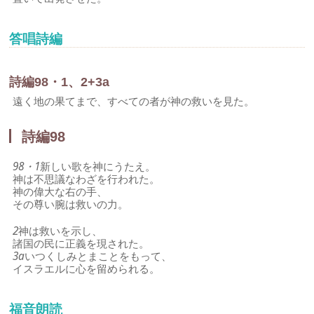
答唱詩編
詩編98・1、2+3a
遠く地の果てまで、すべての者が神の救いを見た。
詩編98
98・1
新しい歌を神にうたえ。
神は不思議なわざを行われた。
神の偉大な右の手、
その尊い腕は救いの力。
2
神は救いを示し、
諸国の民に正義を現された。
3a
いつくしみとまことをもって、
イスラエルに心を留められる。
福音朗読