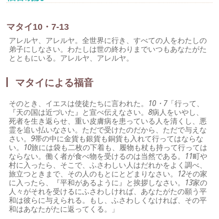
マタイ10・7-13
アレルヤ、アレルヤ。全世界に行き、すべての人をわたしの
弟子にしなさい。わたしは世の終わりまでいつもあなたがた
とともにいる。アレルヤ、アレルヤ。
マタイによる福音
そのとき、イエスは使徒たちに言われた。
10・7
「行って、
『天の国は近づいた』と宣べ伝えなさい。
8
病人をいやし、
死者を生き返らせ、重い皮膚病を患っている人を清くし、悪
霊を追い払いなさい。ただで受けたのだから、ただで与えな
さい。
9
帯の中に金貨も銀貨も銅貨も入れて行ってはならな
い。
10
旅には袋も二枚の下着も、履物も杖も持って行っては
ならない。働く者が食べ物を受けるのは当然である。
11
町や
村に入ったら、そこで、ふさわしい人はだれかをよく調べ、
旅立つときまで、その人のもとにとどまりなさい。
12
その家
に入ったら、『平和があるように』と挨拶しなさい。
13
家の
人々がそれを受けるにふさわしければ、あなたがたの願う平
和は彼らに与えられる。もし、ふさわしくなければ、その平
和はあなたがたに返ってくる。」