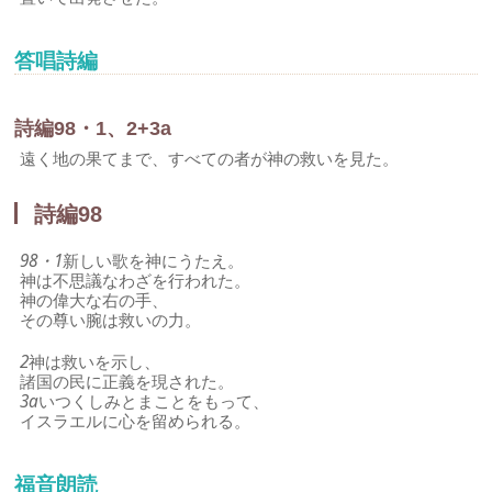
答唱詩編
詩編98・1、2+3a
遠く地の果てまで、すべての者が神の救いを見た。
詩編98
98・1
新しい歌を神にうたえ。
神は不思議なわざを行われた。
神の偉大な右の手、
その尊い腕は救いの力。
2
神は救いを示し、
諸国の民に正義を現された。
3a
いつくしみとまことをもって、
イスラエルに心を留められる。
福音朗読