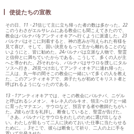
使徒たちの宣教
その日、
11・21
信じて主に立ち帰った者の数は多かった。
22
このうわさがエルサレムにある教会にも聞こえてきたので、
教会はバルナバをアンティオキアへ行くように派遣した。
23
バルナバはそこに到着すると、神の恵みが与えられた有様を
見て喜び、そして、固い決意をもって主から離れることのな
いようにと、皆に勧めた。
24
バルナバは立派な人物で、聖霊
と信仰とに満ちていたからである。こうして、多くの人が主
へと導かれた。
25
それから、バルナバはサウロを捜しにタル
ソスへ行き、
26
見つけ出してアンティオキアに連れ帰った。
二人は、丸一年の間そこの教会に一緒にいて多くの人を教え
た。このアンティオキアで、弟子たちが初めてキリスト者と
呼ばれるようになったのである。
13・1
アンティオキアでは、そこの教会にバルナバ、ニゲル
と呼ばれるシメオン、キレネ人のルキオ、領主ヘロデと一緒
に育ったマナエン、サウロなど、預言する者や教師たちがい
た。
2
彼らが主を礼拝し、断食していると、聖霊が告げた。
「さあ、バルナバとサウロをわたしのために選び出しなさ
い。わたしが前もって二人に決めておいた仕事に当たらせる
ために。」
3
そこで、彼らは断食して祈り、二人の上に手を
置いて出発させた。