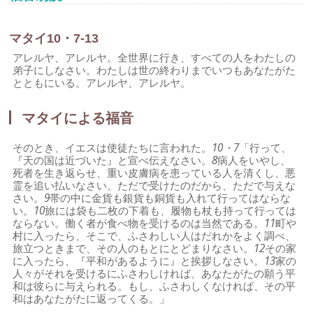
マタイ10・7-13
アレルヤ、アレルヤ。全世界に行き、すべての人をわたしの
弟子にしなさい。わたしは世の終わりまでいつもあなたがた
とともにいる。アレルヤ、アレルヤ。
マタイによる福音
そのとき、イエスは使徒たちに言われた。
10・7
「行って、
『天の国は近づいた』と宣べ伝えなさい。
8
病人をいやし、
死者を生き返らせ、重い皮膚病を患っている人を清くし、悪
霊を追い払いなさい。ただで受けたのだから、ただで与えな
さい。
9
帯の中に金貨も銀貨も銅貨も入れて行ってはならな
い。
10
旅には袋も二枚の下着も、履物も杖も持って行っては
ならない。働く者が食べ物を受けるのは当然である。
11
町や
村に入ったら、そこで、ふさわしい人はだれかをよく調べ、
旅立つときまで、その人のもとにとどまりなさい。
12
その家
に入ったら、『平和があるように』と挨拶しなさい。
13
家の
人々がそれを受けるにふさわしければ、あなたがたの願う平
和は彼らに与えられる。もし、ふさわしくなければ、その平
和はあなたがたに返ってくる。」