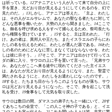
は祈っている。
12
アナニアという人が入って来て自分の上に
手を置き、元どおり目が見えるようにしてくれるのを、幻で
見たのだ。」
13
しかし、アナニアは答えた。「主よ、わたし
は、その人がエルサレムで、あなたの聖なる者たちに対して
どんな悪事を働いたか、大勢の人から聞きました。
14
ここで
も、御名を呼び求める人をすべて捕らえるため、祭司長たち
から権限を受けています。」
15
すると、主は言われた。「行
け。あの者は、異邦人や王たち、またイスラエルの子らにわ
たしの名を伝えるために、わたしが選んだ器である。
16
わた
しの名のためにどんなに苦しまなくてはならないかを、わた
しは彼に示そう。」
17
そこで、アナニアは出かけて行ってユ
ダの家に入り、サウロの上に手を置いて言った。「兄弟サウ
ル、あなたがここへ来る途中に現れてくださった主イエス
は、あなたが元どおり目が見えるようになり、また、聖霊で
満たされるようにと、わたしをお遣わしになったのです。」
18
すると、たちまち目からうろこのようなものが落ち、サウ
ロは元どおり見えるようになった。そこで、身を起こして洗
礼を受け、
19
食事をして元気を取り戻した。
サウロは数日の間、ダマスコの弟子たちと一緒にいて、
20
す
ぐあちこちの会堂で、「この人こそ神の子である」と、イエ
スのことを宣べ伝えた。
21
これを聞いた人々は皆、非常に驚