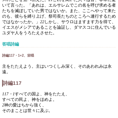
いて言った。「あれは、エルサレムでこの名を呼び求める者
たちを滅ぼしていた男ではないか。また、ここへやって来た
のも、彼らを縛り上げ、祭司長たちのところへ連行するため
ではなかったか。」
22
しかし、サウロはますます力を得て、
イエスがメシアであることを論証し、ダマスコに住んでいる
ユダヤ人をうろたえさせた。
答唱詩編
詩編117・1+2、栄唱
主をたたえよう。主はいつくしみ深く、そのあわれみは永
遠。
詩編117
117・1
すべての国よ、神をたたえ、
すべての民よ、神をほめよ。
2
神の愛はちから強く、
そのまことは世々に及ぶ。