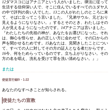
12
ダマスコにはアナニアという人がいました。律法に従って
生活する信仰深い人で、そこに住んでいるすべてのユダヤ人
の中で評判の良い人でした。
13
この人がわたしのところに来
て、そばに立ってこう言いました。『兄弟サウル、元どおり
見えるようになりなさい。』するとそのとき、わたしはその
人が見えるようになったのです。
14
アナニアは言いました。
『わたしたちの先祖の神が、あなたをお選びになった。それ
は、御心を悟らせ、あの正しい方に会わせて、その口からの
声を聞かせるためです。
15
あなたは、見聞きしたことについ
て、すべての人に対してその方の証人となる者だからです。
16
今、何をためらっているのです。立ち上がりなさい。その
方の名を唱え、洗礼を受けて罪を洗い清めなさい。』」
または
使徒言行録9・1-22
あなたのなすべきことが知らされる。
使徒たちの宣教