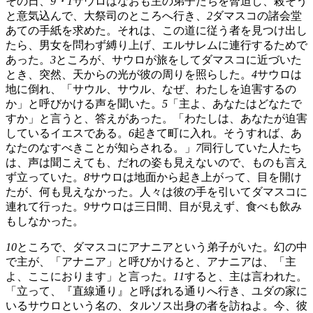
その日、
9・1
サウロはなおも主の弟子たちを脅迫し、殺そう
と意気込んで、大祭司のところへ行き、
2
ダマスコの諸会堂
あての手紙を求めた。それは、この道に従う者を見つけ出し
たら、男女を問わず縛り上げ、エルサレムに連行するためで
あった。
3
ところが、サウロが旅をしてダマスコに近づいた
とき、突然、天からの光が彼の周りを照らした。
4
サウロは
地に倒れ、「サウル、サウル、なぜ、わたしを迫害するの
か」と呼びかける声を聞いた。
5
「主よ、あなたはどなたで
すか」と言うと、答えがあった。「わたしは、あなたが迫害
しているイエスである。
6
起きて町に入れ。そうすれば、あ
なたのなすべきことが知らされる。」
7
同行していた人たち
は、声は聞こえても、だれの姿も見えないので、ものも言え
ず立っていた。
8
サウロは地面から起き上がって、目を開け
たが、何も見えなかった。人々は彼の手を引いてダマスコに
連れて行った。
9
サウロは三日間、目が見えず、食べも飲み
もしなかった。
10
ところで、ダマスコにアナニアという弟子がいた。幻の中
で主が、「アナニア」と呼びかけると、アナニアは、「主
よ、ここにおります」と言った。
11
すると、主は言われた。
「立って、『直線通り』と呼ばれる通りへ行き、ユダの家に
いるサウロという名の、タルソス出身の者を訪ねよ。今、彼