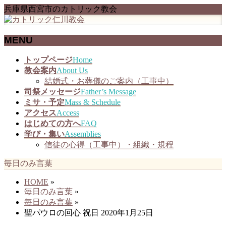
兵庫県西宮市のカトリック教会
MENU
メ
トップページ
Home
ニ
教会案内
About Us
ュ
結婚式・お葬儀のご案内（工事中）
ー
司祭メッセージ
Father’s Message
を
ミサ・予定
Mass & Schedule
飛
アクセス
Access
ば
はじめての方へ
FAQ
す
学び・集い
Assemblies
信徒の心得（工事中）・組織・規程
毎日のみ言葉
HOME
»
毎日のみ言葉
»
毎日のみ言葉
»
聖パウロの回心 祝日 2020年1月25日