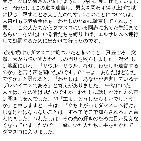
受け、今日の皆さんと同じように、熱心に神に仕えていまし
た。
4
わたしはこの道を迫害し、男女を問わず縛り上げて獄
に投じ、殺すことさえしたのです。
5
このことについては、
大祭司も長老会全体も、わたしのために証言してくれます。
実は、この人たちからダマスコにいる同志にあてた手紙まで
もらい、その地にいる者たちを縛り上げ、エルサレムへ連行
して処罰するために出かけて行ったのです。
6
旅を続けてダマスコに近づいたときのこと、真昼ごろ、突
然、天から強い光がわたしの周りを照らしました。
7
わたし
は地面に倒れ、『サウル、サウル、なぜ、わたしを迫害する
のか』と言う声を聞いたのです。
8
『主よ、あなたはどなた
ですか』と尋ねると、『わたしは、あなたが迫害しているナ
ザレのイエスである』と答えがありました。
9
一緒にいた
人々は、その光は見たのですが、わたしに話しかけた方の声
は聞きませんでした。
10
『主よ、どうしたらよいでしょう
か』と申しますと、主は、『立ち上がってダマスコへ行け。
しなければならないことは、すべてそこで知らされる』と言
われました。
11
わたしは、その光の輝きのために目が見えな
くなっていましたので、一緒にいた人たちに手を引かれて、
ダマスコに入りました。