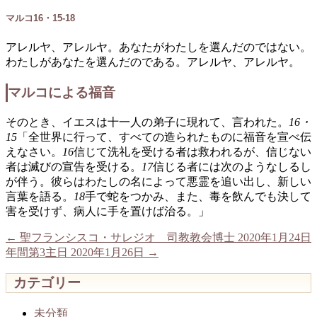
マルコ16・15-18
アレルヤ、アレルヤ。あなたがわたしを選んだのではない。
わたしがあなたを選んだのである。アレルヤ、アレルヤ。
マルコによる福音
そのとき、イエスは十一人の弟子に現れて、言われた。
16・
15
「全世界に行って、すべての造られたものに福音を宣べ伝
えなさい。
16
信じて洗礼を受ける者は救われるが、信じない
者は滅びの宣告を受ける。
17
信じる者には次のようなしるし
が伴う。彼らはわたしの名によって悪霊を追い出し、新しい
言葉を語る。
18
手で蛇をつかみ、また、毒を飲んでも決して
害を受けず、病人に手を置けば治る。」
←
聖フランシスコ・サレジオ 司教教会博士 2020年1月24日
年間第3主日 2020年1月26日
→
カテゴリー
未分類