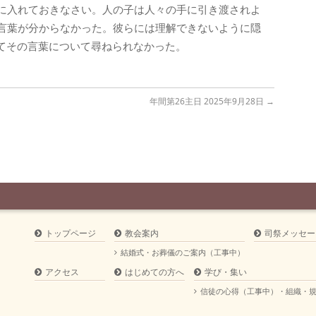
に入れておきなさい。人の子は人々の手に引き渡されよ
言葉が分からなかった。彼らには理解できないように隠
てその言葉について尋ねられなかった。
年間第26主日 2025年9月28日
→
トップページ
教会案内
司祭メッセー
結婚式・お葬儀のご案内（工事中）
アクセス
はじめての方へ
学び・集い
信徒の心得（工事中）・組織・