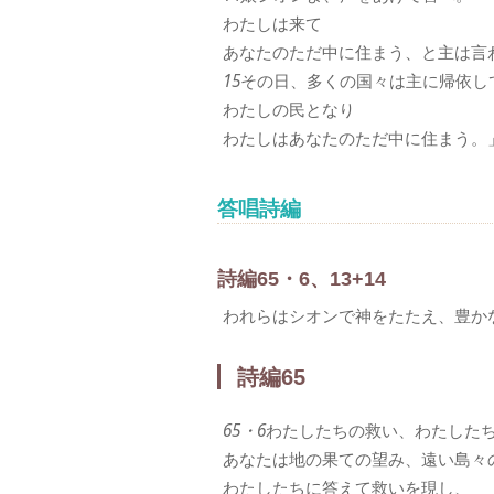
わたしは来て
あなたのただ中に住まう、と主は言
15
その日、多くの国々は主に帰依し
わたしの民となり
わたしはあなたのただ中に住まう。
答唱詩編
詩編65・6、13+14
われらはシオンで神をたたえ、豊か
詩編65
65・6
わたしたちの救い、わたした
あなたは地の果ての望み、遠い島々
わたしたちに答えて救いを現し、