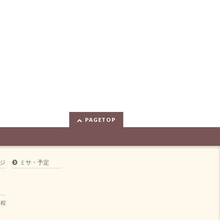
PAGETOP
ジ
ミサ・予定
規程