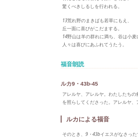
驚くべきしるしを行われる。
13
荒れ野のまきばも若草にもえ、
丘一面に喜びがこだまする。
14
野山は羊の群れに満ち、谷は小麦
人々は喜びにあふれてうたう。
福音朗読
ルカ9・43b-45
アレルヤ、アレルヤ。わたしたちの
を照らしてくださった。アレルヤ、
ルカによる福音
そのとき、
9・43b
イエスがなさった