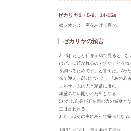
ゼカリヤ2・5-9、14-15a
娘シオンよ、声をあげて喜べ。
ゼカリヤの預言
2・5
わたしが目を留めて見ると、ひ
はどこに行かれるのですか」と尋ね
を調べるためです」と答えた。
7
わ
来て迎え、
8
彼に言った。「あの若
エルサレムは人と家畜に溢れ
城壁のない開かれた所となる。
9
わたし自身が町を囲む火の城壁と
主は言われる。
わたしはその中にあって栄光となる
14
娘シオンよ、声をあげて喜べ。