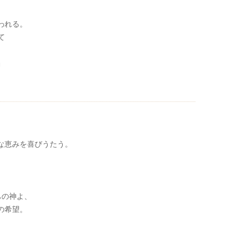
われる。
て
」
な恵みを喜びうたう。
ちの神よ、
の希望。