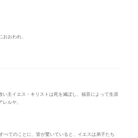
におおわれ、
救い主イエス・キリストは死を滅ぼし、福音によって生涯
アレルヤ。
すべてのことに、皆が驚いていると、イエスは弟子たち