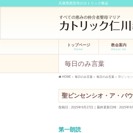
兵庫県西宮市のカトリック教会
トップページ
教会案内
Home
About Us
毎日のみ言葉
HOME
»
毎日のみ言葉
»
毎日のみ言葉
»
聖ビンセン
聖ビンセンシオ・ア・パウロ
投稿日 : 2025年9月27日
最終更新日時 : 2025年9
第一朗読