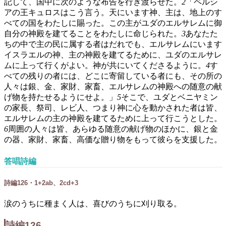
記して、国中に次のような布告を行き渡らせた。
2
「ペルシ
アの王キュロスはこう言う。天にいます神、主は、地上のす
べての国をわたしに賜った。この主がユダのエルサレムに御
自分の神殿を建てることをわたしに命じられた。
3
あなたた
ちの中で主の民に属する者はだれでも、エルサレムにいます
イスラエルの神、主の神殿を建てるために、ユダのエルサレ
ムに上って行くがよい。神が共にいてくださるように。
4
す
べての残りの者には、どこに寄留している者にも、その所の
人々は銀、金、家財、家畜、エルサレムの神殿への随意の献
げ物を持たせるようにせよ。」
5
そこで、ユダとベニヤミン
の家長、祭司、レビ人、つまり神に心を動かされた者は皆、
エルサレムの主の神殿を建てるために上って行こうとした。
6
周囲の人々は皆、あらゆる随意の献げ物のほかに、銀と金
の器、家財、家畜、高価な贈り物をもって彼らを支援した。
答唱詩編
詩編126・1+2ab、2cd+3
涙のうちに種まく人は、喜びのうちに刈り取る。
詩編126