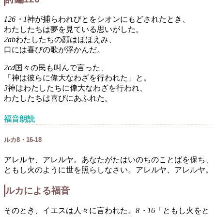
126・1
神が捕らわれびとをシオンにもどされたとき、
わたしたちは夢を見ている思いがした。
2ab
わたしたちの顔はほほえみ、
口には喜びの歌が浮かんだ。
2cd
国々の民も叫んで言った、
「神は彼らに偉大なわざを行われた」と。
3
神はわたしたちに偉大なわざを行われ、
わたしたちは喜びにあふれた。
福音朗読
ルカ8・16-18
アレルヤ、アレルヤ。あなたがたはいのちのことばを保ち、
ともし火のように世を照らしなさい。アレルヤ、アレルヤ。
ルカによる福音
そのとき、イエスは人々に言われた。
8・16
「ともし火をと