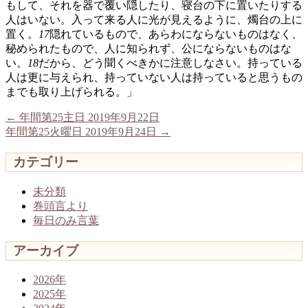
もして、それを器で覆い隠したり、寝台の下に置いたりする
人はいない。入って来る人に光が見えるように、燭台の上に
置く。
17
隠れているもので、あらわにならないものはなく、
秘められたもので、人に知られず、公にならないものはな
い。
18
だから、どう聞くべきかに注意しなさい。持っている
人は更に与えられ、持っていない人は持っていると思うもの
までも取り上げられる。」
←
年間第25主日 2019年9月22日
年間第25火曜日 2019年9月24日
→
カテゴリー
未分類
巻頭言より
毎日のみ言葉
アーカイブ
2026年
2025年