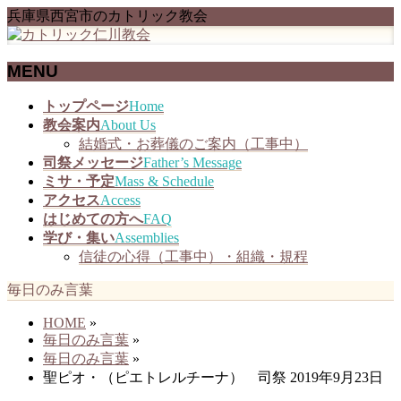
兵庫県西宮市のカトリック教会
MENU
メ
トップページ
Home
ニ
教会案内
About Us
ュ
結婚式・お葬儀のご案内（工事中）
ー
司祭メッセージ
Father’s Message
を
ミサ・予定
Mass & Schedule
飛
アクセス
Access
ば
はじめての方へ
FAQ
す
学び・集い
Assemblies
信徒の心得（工事中）・組織・規程
毎日のみ言葉
HOME
»
毎日のみ言葉
»
毎日のみ言葉
»
聖ピオ・（ピエトレルチーナ） 司祭 2019年9月23日