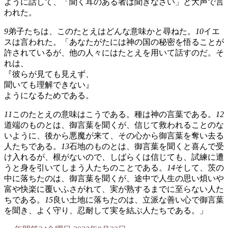
ように話して、「聞く耳のある者は聞きなさい」と大声で言
われた。
9
弟子たちは、このたとえはどんな意味かと尋ねた。
10
イエ
スは言われた。「あなたがたには神の国の秘密を悟ることが
許されているが、他の人々にはたとえを用いて話すのだ。そ
れは、
『彼らが見ても見えず、
聞いても理解できない』
ようになるためである。
11
このたとえの意味はこうである。種は神の言葉である。
12
道端のものとは、御言葉を聞くが、信じて救われることのな
いように、後から悪魔が来て、その心から御言葉を奪い去る
人たちである。
13
石地のものとは、御言葉を聞くと喜んで受
け入れるが、根がないので、しばらくは信じても、試練に遭
うと身を引いてしまう人たちのことである。
14
そして、茨の
中に落ちたのは、御言葉を聞くが、途中で人生の思い煩いや
富や快楽に覆いふさがれて、実が熟するまでに至らない人た
ちである。
15
良い土地に落ちたのは、立派な善い心で御言葉
を聞き、よく守り、忍耐して実を結ぶ人たちである。」