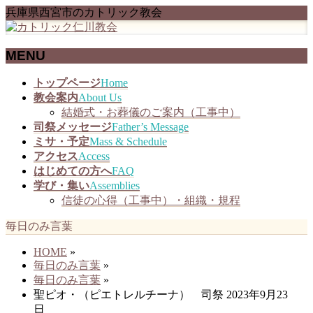
兵庫県西宮市のカトリック教会
MENU
メ
トップページ
Home
ニ
教会案内
About Us
ュ
結婚式・お葬儀のご案内（工事中）
ー
司祭メッセージ
Father’s Message
を
ミサ・予定
Mass & Schedule
飛
アクセス
Access
ば
はじめての方へ
FAQ
す
学び・集い
Assemblies
信徒の心得（工事中）・組織・規程
毎日のみ言葉
HOME
»
毎日のみ言葉
»
毎日のみ言葉
»
聖ピオ・（ピエトレルチーナ） 司祭 2023年9月23
日