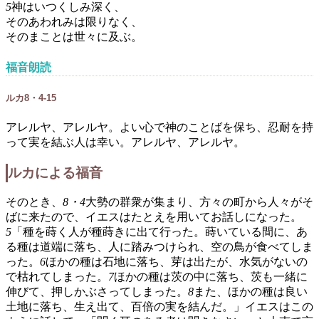
5
神はいつくしみ深く、
そのあわれみは限りなく、
そのまことは世々に及ぶ。
福音朗読
ルカ8・4-15
アレルヤ、アレルヤ。よい心で神のことばを保ち、忍耐を持
って実を結ぶ人は幸い。アレルヤ、アレルヤ。
ルカによる福音
そのとき、
8・4
大勢の群衆が集まり、方々の町から人々がそ
ばに来たので、イエスはたとえを用いてお話しになった。
5
「種を蒔く人が種蒔きに出て行った。蒔いている間に、あ
る種は道端に落ち、人に踏みつけられ、空の鳥が食べてしま
った。
6
ほかの種は石地に落ち、芽は出たが、水気がないの
で枯れてしまった。
7
ほかの種は茨の中に落ち、茨も一緒に
伸びて、押しかぶさってしまった。
8
また、ほかの種は良い
土地に落ち、生え出て、百倍の実を結んだ。」イエスはこの