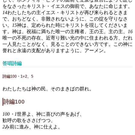
をなさったキリスト・イエスの御前で、あなたに命じます。
14
わたしたちの主イエス・キリストが再び来られるときま
で、おちどなく、非難されないように、この掟を守りなさ
い。
15
神は、定められた時にキリストを現してくださいま
す。神は、祝福に満ちた唯一の主権者、王の王、主の主、
16
唯一の不死の存在、近寄り難い光の中に住まわれる方、だれ
一人見たことがなく、見ることのできない方です。この神に
誉れと永遠の支配がありますように、アーメン。
答唱詩編
詩編100・1+2、5
わたしたちは神の民、そのまきばの群れ。
詩編100
100・1
世界よ、神に喜びの声をあげ、
歓呼の歌をささげつつ、
2
み前に進み、神に仕えよ。