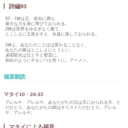
詩編93
93・1
神は王。栄光に満ち、
偉大な力を身に帯びておられる。
2
神は世界をゆるぎなく建て、
とこしえに王座をすえ、永遠に座しておられる。
5
神よ、あなたのことばは変わることなく、
あなたの家はとこしえにとうとい。
栄唱
栄光は父と子と聖霊に。
初めのように今もいつも世々に。アーメン。
福音朗読
マタイ10・24-33
アレルヤ、アレルヤ。あなたがたの父は天におられる方、た
だひとり。あなたがたの師はキリストただひとり。アレル
ヤ、アレルヤ。
マタイによる福音