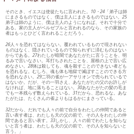
そのとき、イエスは使徒たちに言われた。
10・24
「弟子は師
にまさるものではなく、僕は主人にまさるものではない。
25
弟子は師のように、僕は主人のようになれば、それで十分で
ある。家の主人がベルゼブルと言われるのなら、その家族の
者はもっとひどく言われることだろう。
26
人々を恐れてはならない。覆われているもので現されない
ものはなく、隠されているもので知られずに済むものはない
からである。
27
わたしが暗闇であなたがたに言うことを、明
るみで言いなさい。耳打ちされたことを、屋根の上で言い広
めなさい。
28
体は殺しても、魂を殺すことのできない者ども
を恐れるな。むしろ、魂も体も地獄で滅ぼすことのできる方
を恐れなさい。
29
二羽の雀が一アサリオンで売られているで
はないか。だが、その一羽さえ、あなたがたの父のお許しが
なければ、地に落ちることはない。
30
あなたがたの髪の毛ま
でも一本残らず数えられている。
31
だから、恐れるな。あな
たがたは、たくさんの雀よりもはるかにまさっている。
32
だから、だれでも人々の前で自分をわたしの仲間であると
言い表す者は、わたしも天の父の前で、その人をわたしの仲
間であると言い表す。
33
しかし、人々の前でわたしを知らな
いと言う者は、わたしも天の父の前で、その人を知らないと
言う。」