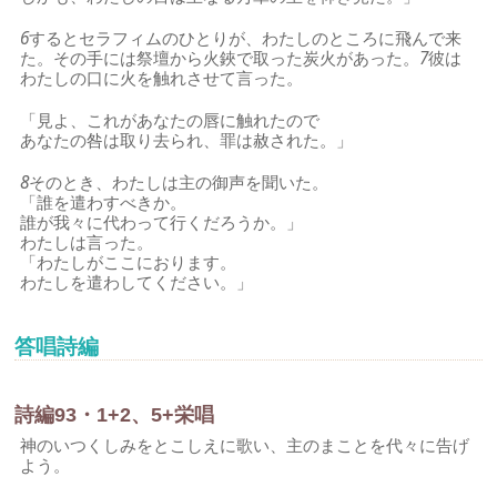
6
するとセラフィムのひとりが、わたしのところに飛んで来
た。その手には祭壇から火鋏で取った炭火があった。
7
彼は
わたしの口に火を触れさせて言った。
「見よ、これがあなたの唇に触れたので
あなたの咎は取り去られ、罪は赦された。」
8
そのとき、わたしは主の御声を聞いた。
「誰を遣わすべきか。
誰が我々に代わって行くだろうか。」
わたしは言った。
「わたしがここにおります。
わたしを遣わしてください。」
答唱詩編
詩編93・1+2、5+栄唱
神のいつくしみをとこしえに歌い、主のまことを代々に告げ
よう。