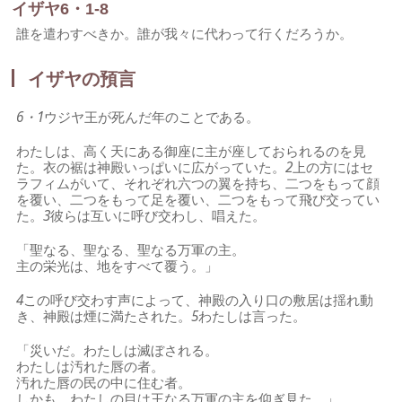
イザヤ6・1-8
誰を遣わすべきか。誰が我々に代わって行くだろうか。
イザヤの預言
6・1
ウジヤ王が死んだ年のことである。
わたしは、高く天にある御座に主が座しておられるのを見
た。衣の裾は神殿いっぱいに広がっていた。
2
上の方にはセ
ラフィムがいて、それぞれ六つの翼を持ち、二つをもって顔
を覆い、二つをもって足を覆い、二つをもって飛び交ってい
た。
3
彼らは互いに呼び交わし、唱えた。
「聖なる、聖なる、聖なる万軍の主。
主の栄光は、地をすべて覆う。」
4
この呼び交わす声によって、神殿の入り口の敷居は揺れ動
き、神殿は煙に満たされた。
5
わたしは言った。
「災いだ。わたしは滅ぼされる。
わたしは汚れた唇の者。
汚れた唇の民の中に住む者。
しかも、わたしの目は王なる万軍の主を仰ぎ見た。」