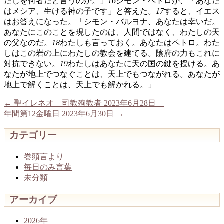
たしを何者だと言うのか。」
16
シモン・ペトロが、「あなた
はメシア、生ける神の子です」と答えた。
17
すると、イエス
はお答えになった。「シモン・バルヨナ、あなたは幸いだ。
あなたにこのことを現したのは、人間ではなく、わたしの天
の父なのだ。
18
わたしも言っておく。あなたはペトロ。わた
しはこの岩の上にわたしの教会を建てる。陰府の力もこれに
対抗できない。
19
わたしはあなたに天の国の鍵を授ける。あ
なたが地上でつなぐことは、天上でもつながれる。あなたが
地上で解くことは、天上でも解かれる。」
←
聖イレネオ 司教殉教者 2023年6月28日
年間第12金曜日 2023年6月30日
→
カテゴリー
巻頭言より
毎日のみ言葉
未分類
アーカイブ
2026年