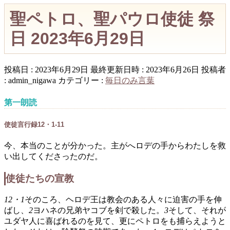
聖ペトロ、聖パウロ使徒 祭
日 2023年6月29日
投稿日 : 2023年6月29日
最終更新日時 : 2023年6月26日
投稿者
:
admin_nigawa
カテゴリー :
毎日のみ言葉
第一朗読
使徒言行録12・1-11
今、本当のことが分かった。主がへロデの手からわたしを救
い出してくださったのだ。
使徒たちの宣教
12・1
そのころ、ヘロデ王は教会のある人々に迫害の手を伸
ばし、
2
ヨハネの兄弟ヤコブを剣で殺した。
3
そして、それが
ユダヤ人に喜ばれるのを見て、更にペトロをも捕らえようと