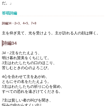
だ。」
答唱詩編
詩編34・2+3、4+5、7+8
主を仰ぎ見て、光を受けよう。主が訪れる人の顔は輝く。
詩編34
34・2
主をたたえよう、
明け暮れ賛美をくちにして。
3
主はわたしたちの口のほこり、
苦しむときの心のよろこび。
4
心を合わせて主をあがめ、
ともにその名をたたえよう。
5
主はわたしたちの祈りに心を留め、
すべての恐れを遠ざけてくださる。
7
主は貧しい者の叫びを聞き、
悩みの中からすくい出し、