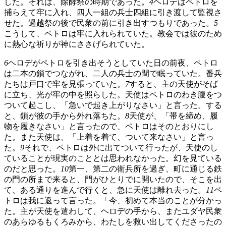
した。それは、除酵祭の時期であった。
4
ヘロデはペトロを
捕らえて牢に入れ、四人一組の兵士四組に引き渡して監視さ
せた。過越祭の後で民衆の前に引き出すつもりであった。
5
こうして、ペトロは牢に入れられていた。教会では彼のため
に熱心な祈りが神にささげられていた。
6
ヘロデがペトロを引き出そうとしていた日の前夜、ペトロ
は二本の鎖でつながれ、二人の兵士の間で眠っていた。番兵
たちは戸口で牢を見張っていた。
7
すると、主の天使がそば
に立ち、光が牢の中を照らした。天使はペトロのわき腹をつ
ついて起こし、「急いで起き上がりなさい」と言った。する
と、鎖が彼の手から外れ落ちた。
8
天使が、「帯を締め、履
物を履きなさい」と言ったので、ペトロはそのとおりにし
た。また天使は、「上着を着て、ついて来なさい」と言っ
た。
9
それで、ペトロは外に出てついて行ったが、天使のし
ていることが現実のこととは思われなかった。幻を見ている
のだと思った。
10
第一、第二の衛兵所を過ぎ、町に通じる鉄
の門の所まで来ると、門がひとりでに開いたので、そこを出
て、ある通りを進んで行くと、急に天使は離れ去った。
11
ペ
トロは我に返って言った。「今、初めて本当のことが分かっ
た。主が天使を遣わして、ヘロデの手から、またユダヤ民衆
のあらゆるもくろみから、わたしを救い出してくださったの