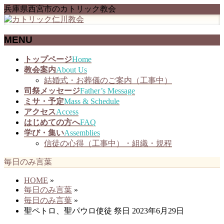
兵庫県西宮市のカトリック教会
MENU
メ
トップページ
Home
ニ
教会案内
About Us
ュ
結婚式・お葬儀のご案内（工事中）
ー
司祭メッセージ
Father’s Message
を
ミサ・予定
Mass & Schedule
飛
アクセス
Access
ば
はじめての方へ
FAQ
す
学び・集い
Assemblies
信徒の心得（工事中）・組織・規程
毎日のみ言葉
HOME
»
毎日のみ言葉
»
毎日のみ言葉
»
聖ペトロ、聖パウロ使徒 祭日 2023年6月29日