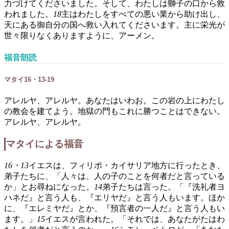
力づけてくださいました。そして、わたしは獅子の口から救
われました。
18
主はわたしをすべての悪い業から助け出し、
天にある御自分の国へ救い入れてくださいます。主に栄光が
世々限りなくありますように、アーメン。
福音朗読
マタイ16・13-19
アレルヤ、アレルヤ。あなたはいわお。この岩の上にわたし
の教会を建てよう。地獄の門もこれに勝つことはできない。
アレルヤ、アレルヤ。
マタイによる福音
16・13
イエスは、フィリポ・カイサリア地方に行ったとき、
弟子たちに、「人々は、人の子のことを何者だと言っている
か」とお尋ねになった。
14
弟子たちは言った。「『洗礼者ヨ
ハネだ』と言う人も、『エリヤだ』と言う人もいます。ほか
に、『エレミヤだ』とか、『預言者の一人だ』と言う人もい
ます。」
15
イエスが言われた。「それでは、あなたがたはわ