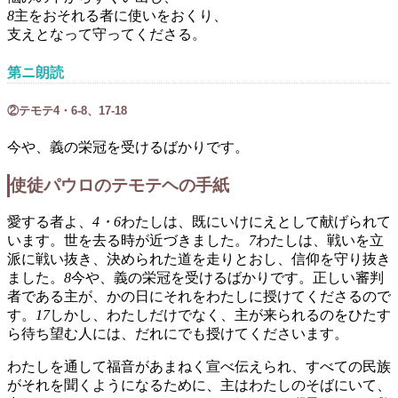
8
主をおそれる者に使いをおくり、
支えとなって守ってくださる。
第ニ朗読
②テモテ4・6-8、17-18
今や、義の栄冠を受けるばかりです。
使徒パウロのテモテヘの手紙
愛する者よ、
4・6
わたしは、既にいけにえとして献げられて
います。世を去る時が近づきました。
7
わたしは、戦いを立
派に戦い抜き、決められた道を走りとおし、信仰を守り抜き
ました。
8
今や、義の栄冠を受けるばかりです。正しい審判
者である主が、かの日にそれをわたしに授けてくださるので
す。
17
しかし、わたしだけでなく、主が来られるのをひたす
ら待ち望む人には、だれにでも授けてくださいます。
わたしを通して福音があまねく宣べ伝えられ、すべての民族
がそれを聞くようになるために、主はわたしのそばにいて、