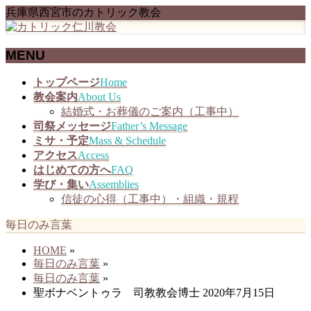
兵庫県西宮市のカトリック教会
MENU
メ
トップページ
Home
ニ
教会案内
About Us
ュ
結婚式・お葬儀のご案内（工事中）
ー
司祭メッセージ
Father’s Message
を
ミサ・予定
Mass & Schedule
飛
アクセス
Access
ば
はじめての方へ
FAQ
す
学び・集い
Assemblies
信徒の心得（工事中）・組織・規程
毎日のみ言葉
HOME
»
毎日のみ言葉
»
毎日のみ言葉
»
聖ボナベントゥラ 司教教会博士 2020年7月15日