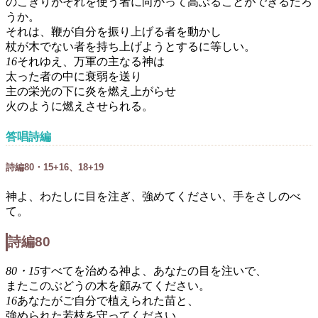
のこぎりがそれを使う者に向かって高ぶることができるだろ
うか。
それは、鞭が自分を振り上げる者を動かし
杖が木でない者を持ち上げようとするに等しい。
16
それゆえ、万軍の主なる神は
太った者の中に衰弱を送り
主の栄光の下に炎を燃え上がらせ
火のように燃えさせられる。
答唱詩編
詩編80・15+16、18+19
神よ、わたしに目を注ぎ、強めてください、手をさしのべ
て。
詩編80
80・15
すべてを治める神よ、あなたの目を注いで、
またこのぶどうの木を顧みてください。
16
あなたがご自分で植えられた苗と、
強められた若枝を守ってください。