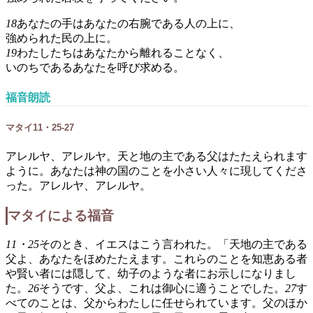
18
あなたの手はあなたの右腕である人の上に、
強められた民の上に。
19
わたしたちはあなたから離れることなく、
いのちであるあなたを呼び求める。
福音朗読
マタイ11・25-27
アレルヤ、アレルヤ。天と地の主である父はたたえられます
ように。あなたは神の国のことを小さい人々に現してくださ
った。アレルヤ、アレルヤ。
マタイによる福音
11・25
そのとき、イエスはこう言われた。「天地の主である
父よ、あなたをほめたたえます。これらのことを知恵ある者
や賢い者には隠して、幼子のような者にお示しになりまし
た。
26
そうです、父よ、これは御心に適うことでした。
27
す
べてのことは、父からわたしに任せられています。父のほか