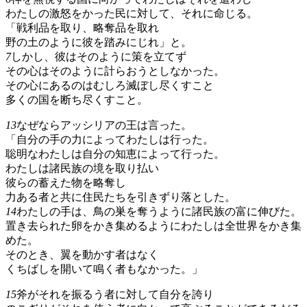
わたしの激怒をかった民に対して、それに命じる。
「戦利品を取り、略奪品を取れ
野の土のように彼を踏みにじれ」と。
7
しかし、彼はそのように策を立てず
その心はそのように計らおうとしなかった。
その心にあるのはむしろ滅ぼし尽くすこと
多くの国を断ち尽くすこと。
13
なぜならアッシリアの王は言った。
「自分の手の力によってわたしは行った。
聡明なわたしは自分の知恵によって行った。
わたしは諸民族の境を取り払い
彼らの蓄えた物を略奪し
力ある者と共に住民たちを引きずり落とした。
14
わたしの手は、鳥の巣を奪うように諸民族の富に伸びた。
置き去られた卵をかき集めるようにわたしは全世界をかき集
めた。
そのとき、翼を動かす者はなく
くちばしを開いて鳴く者もなかった。」
15
斧がそれを振るう者に対して自分を誇り