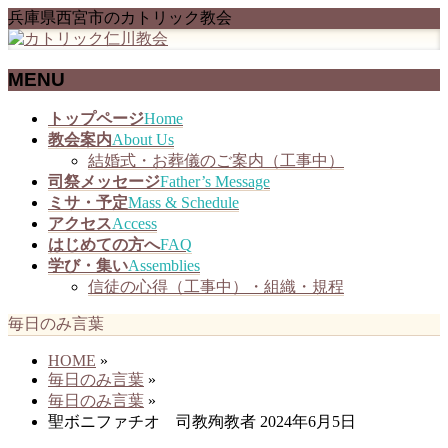
兵庫県西宮市のカトリック教会
MENU
メ
トップページ
Home
ニ
教会案内
About Us
ュ
結婚式・お葬儀のご案内（工事中）
ー
司祭メッセージ
Father’s Message
を
ミサ・予定
Mass & Schedule
飛
アクセス
Access
ば
はじめての方へ
FAQ
す
学び・集い
Assemblies
信徒の心得（工事中）・組織・規程
毎日のみ言葉
HOME
»
毎日のみ言葉
»
毎日のみ言葉
»
聖ボニファチオ 司教殉教者 2024年6月5日