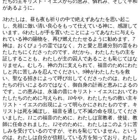
たちの主キリスト・イエスからの恵み、憐れみ、そして平和
があるように。
3
わたしは、昼も夜も祈りの中で絶えずあなたを思い起こ
し、先祖に倣い清い良心をもって仕えている神に、感謝して
います。
6
わたしが手を置いたことによってあなたに与えら
れている神の賜物を、再び燃えたたせるように勧めます。
7
神は、おくびょうの霊ではなく、力と愛と思慮分別の霊をわ
たしたちにくださったのです。
8
だから、わたしたちの主を
証しすることも、わたしが主の囚人であることも恥じてはな
りません。むしろ、神の力に支えられて、福音のためにわた
しと共に苦しみを忍んでください。
9
神がわたしたちを救
い、聖なる招きによって呼び出してくださったのは、わたし
たちの行いによるのではなく、御自身の計画と恵みによるの
です。この恵みは、永遠の昔にキリスト・イエスにおいてわ
たしたちのために与えられ、
10
今や、わたしたちの救い主キ
リスト・イエスの出現によって明らかにされたものです。キ
リストは死を滅ぼし、福音を通して不滅の命を現してくださ
いました。
11
この福音のために、わたしは宣教者、使徒、教
師に任命されました。
12
そのために、わたしはこのように苦
しみを受けているのですが、それを恥じていません。という
のは、わたしは自分が信頼している方を知っており、わたし