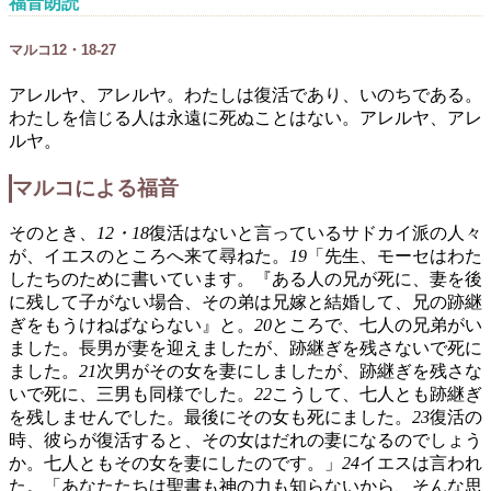
福音朗読
マルコ12・18-27
アレルヤ、アレルヤ。わたしは復活であり、いのちである。
わたしを信じる人は永遠に死ぬことはない。アレルヤ、アレ
ルヤ。
マルコによる福音
そのとき、
12・18
復活はないと言っているサドカイ派の人々
が、イエスのところへ来て尋ねた。
19
「先生、モーセはわた
したちのために書いています。『ある人の兄が死に、妻を後
に残して子がない場合、その弟は兄嫁と結婚して、兄の跡継
ぎをもうけねばならない』と。
20
ところで、七人の兄弟がい
ました。長男が妻を迎えましたが、跡継ぎを残さないで死に
ました。
21
次男がその女を妻にしましたが、跡継ぎを残さな
いで死に、三男も同様でした。
22
こうして、七人とも跡継ぎ
を残しませんでした。最後にその女も死にました。
23
復活の
時、彼らが復活すると、その女はだれの妻になるのでしょう
か。七人ともその女を妻にしたのです。」
24
イエスは言われ
た。「あなたたちは聖書も神の力も知らないから、そんな思