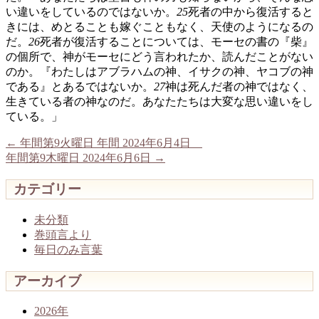
い違いをしているのではないか。
25
死者の中から復活すると
きには、めとることも嫁ぐこともなく、天使のようになるの
だ。
26
死者が復活することについては、モーセの書の『柴』
の個所で、神がモーセにどう言われたか、読んだことがない
のか。『わたしはアブラハムの神、イサクの神、ヤコブの神
である』とあるではないか。
27
神は死んだ者の神ではなく、
生きている者の神なのだ。あなたたちは大変な思い違いをし
ている。」
←
年間第9火曜日 年間 2024年6月4日
年間第9木曜日 2024年6月6日
→
カテゴリー
未分類
巻頭言より
毎日のみ言葉
アーカイブ
2026年