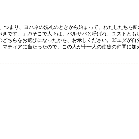
、つまり、ヨハネの洗礼のときから始まって、わたしたちを離
べきです。」
23
そこで人々は、バルサバと呼ばれ、ユストとも
のどちらをお選びになったかを、お示しください。
25
ユダが自
、マティアに当たったので、この人が十一人の使徒の仲間に加