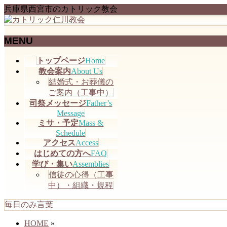
兵庫県西宮市のカトリック教会
MENU
メ
トップページ
Home
ニ
教会案内
About Us
ュ
結婚式・お葬儀の
ー
ご案内（工事中）
を
司祭メッセージ
Father’s
飛
Message
ミサ・予定
Mass &
ば
Schedule
す
アクセス
Access
はじめての方へ
FAQ
学び・集い
Assemblies
信徒の心得（工事
中）・組織・規程
毎日のみ言葉
HOME
»