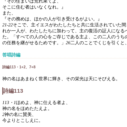
『その住まいは荒れ果てよ、
そこに住む者はいなくなれ。』
また、
『その務めは、ほかの人が引き受けるがよい。』
21‐22
そこで、主イエスがわたしたちと共に生活されていた間
れか一人が、わたしたちに加わって、主の復活の証人になる
た。「すべての人の心をご存じである主よ、この二人のうち
の任務を継がせるためです。」
26
二人のことでくじを引くと
答唱詩編
詩編113・1+2、7+8
神の名はあまねく世界に輝き、その栄光は天にそびえる。
詩編113
113・1
ほめよ、神に仕える者よ、
神の名をほめたたえよ。
2
神の名に賛美、
今よりとこしえに。