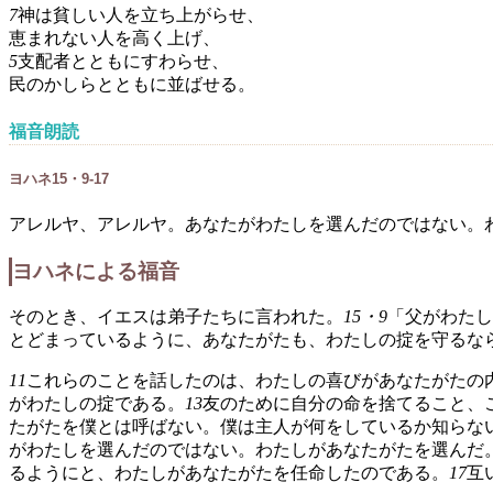
7
神は貧しい人を立ち上がらせ、
恵まれない人を高く上げ、
5
支配者とともにすわらせ、
民のかしらとともに並ばせる。
福音朗読
ヨハネ15・9-17
アレルヤ、アレルヤ。あなたがわたしを選んだのではない。
ヨハネによる福音
そのとき、イエスは弟子たちに言われた。
15・9
「父がわたし
とどまっているように、あなたがたも、わたしの掟を守るな
11
これらのことを話したのは、わたしの喜びがあなたがたの
がわたしの掟である。
13
友のために自分の命を捨てること、
たがたを僕とは呼ばない。僕は主人が何をしているか知らな
がわたしを選んだのではない。わたしがあなたがたを選んだ
るようにと、わたしがあなたがたを任命したのである。
17
互