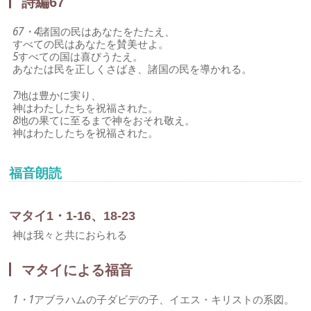
詩編67
67・4
諸国の民はあなたをたたえ、
すべての民はあなたを賛美せよ。
5
すべての国は喜びうたえ。
あなたは民を正しくさばき、諸国の民を導かれる。
7
地は豊かに実り、
神はわたしたちを祝福された。
8
地の果てに至るまで神をおそれ敬え。
神はわたしたちを祝福された。
福音朗読
マタイ1・1-16、18-23
神は我々と共におられる
マタイによる福音
1・1
アブラハムの子ダビデの子、イエス・キリストの系図。