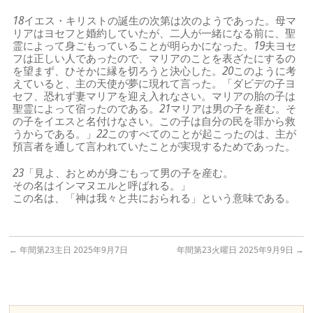
18
イエス・キリストの誕生の次第は次のようであった。母マ
リアはヨセフと婚約していたが、二人が一緒になる前に、聖
霊によって身ごもっていることが明らかになった。
19
夫ヨセ
フは正しい人であったので、マリアのことを表ざたにするの
を望まず、ひそかに縁を切ろうと決心した。
20
このように考
えていると、主の天使が夢に現れて言った。「ダビデの子ヨ
セフ、恐れず妻マリアを迎え入れなさい。マリアの胎の子は
聖霊によって宿ったのである。
21
マリアは男の子を産む。そ
の子をイエスと名付けなさい。この子は自分の民を罪から救
うからである。」
22
このすべてのことが起こったのは、主が
預言者を通して言われていたことが実現するためであった。
23
「見よ、おとめが身ごもって男の子を産む。
その名はインマヌエルと呼ばれる。」
この名は、「神は我々と共におられる」という意味である。
←
年間第23主日 2025年9月7日
年間第23火曜日 2025年9月9日
→