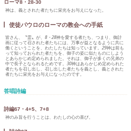
ローマ8・28-30
神は、義とされた者たちに栄光をお与えになった。
使徒パウロのローマの教会への手紙
皆さん、〝霊〟が、
8・28
神を愛する者たち、つまり、御計
画に従って召された者たちには、万事が益となるように共に
働くということを、わたしたちは知っています。
29
神は前も
って知っておられた者たちを、御子の姿に似たものにしよう
とあらかじめ定められました。それは、御子が多くの兄弟の
中で長子となられるためです。
30
神はあらかじめ定められた
者たちを召し出し、召し出した者たちを義とし、義とされた
者たちに栄光をお与えになったのです。
答唱詩編
詩編67・4+5、7+8
神のみ旨を行うことは、わたしの心の喜び。