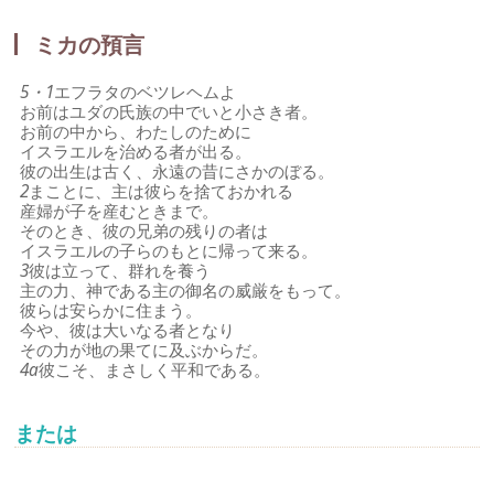
ミカの預言
5・1
エフラタのベツレヘムよ
お前はユダの氏族の中でいと小さき者。
お前の中から、わたしのために
イスラエルを治める者が出る。
彼の出生は古く、永遠の昔にさかのぼる。
2
まことに、主は彼らを捨ておかれる
産婦が子を産むときまで。
そのとき、彼の兄弟の残りの者は
イスラエルの子らのもとに帰って来る。
3
彼は立って、群れを養う
主の力、神である主の御名の威厳をもって。
彼らは安らかに住まう。
今や、彼は大いなる者となり
その力が地の果てに及ぶからだ。
4a
彼こそ、まさしく平和である。
または