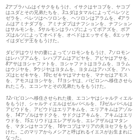
2
アブラハムはイサクをもうけ、イサクはヤコブを、ヤコブ
はユダとその兄弟たちを、
3
ユダはタマルによってペレツと
ゼラを、ペレツはヘツロンを、ヘツロンはアラムを、
4
アラ
ムはアミナダブを、アミナダブはナフションを、ナフション
はサルモンを、
5
サルモンはラハブによってボアズを、ボア
ズはルツによってオベドを、オベドはエッサイを、
6
エッサ
イはダビデ王をもうけた。
ダビデはウリヤの妻によってソロモンをもうけ、
7
ソロモン
はレハブアムを、レハブアムはアビヤを、アビヤはアサを、
8
アサはヨシャファトを、ヨシャファトはヨラムを、ヨラム
はウジヤを、
9
ウジヤはヨタムを、ヨタムはアハズを、アハ
ズはヒゼキヤを、
10
ヒゼキヤはマナセを、マナセはアモス
を、アモスはヨシヤを、
11
ヨシヤは、バビロンへ移住させら
れたころ、エコンヤとその兄弟たちをもうけた。
12
バビロンへ移住させられた後、エコンヤはシャルティエル
をもうけ、シャルティエルはゼルバベルを、
13
ゼルバベルは
アビウドを、アビウドはエリアキムを、エリアキムはアゾル
を、
14
アゾルはサドクを、サドクはアキムを、アキムはエリ
ウドを、
15
エリウドはエレアザルを、エレアザルはマタン
を、マタンはヤコブを、
16
ヤコブはマリアの夫ヨセフをもう
けた。このマリアからメシアと呼ばれるイエスがお生まれに
なった。