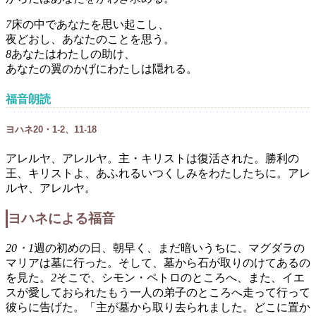
7
床の中であなたを思い起こし、
夜どおし、あなたのことを思う。
8
あなたはわたしの助け、
あなたの翼のかげにわたしは隠れる。
福音朗読
ヨハネ20・1-2、11-18
アレルヤ、アレルヤ。主・キリストは復活された。勝利の
王、キリストよ、あふれるいつくしみをわたしたちに。アレ
ルヤ、アレルヤ。
ヨハネによる福音
20・1
週の初めの日、朝早く、まだ暗いうちに、マグダラの
マリアは墓に行った。そして、墓から石が取りのけてあるの
を見た。
2
そこで、シモン・ペトロのところへ、また、イエ
スが愛しておられたもう一人の弟子のところへ走って行って
彼らに告げた。「主が墓から取り去られました。どこに置か