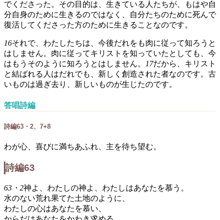
でくださった。その目的は、生きている人たちが、もはや自
分自身のために生きるのではなく、自分たちのために死んで
復活してくださった方のために生きることなのです。
16
それで、わたしたちは、今後だれをも肉に従って知ろうと
はしません。肉に従ってキリストを知っていたとしても、今
はもうそのように知ろうとはしません。
17
だから、キリスト
と結ばれる人はだれでも、新しく創造された者なのです。古
いものは過ぎ去り、新しいものが生じたのです。
答唱詩編
詩編63・2、7+8
わが心、喜びに満ちあふれ、主を待ち望む。
詩編63
63・2
神よ、わたしの神よ、わたしはあなたを慕う。
水のない荒れ果てた土地のように、
わたしの心はあなたを慕い、
からだはあなたをかわき求める。