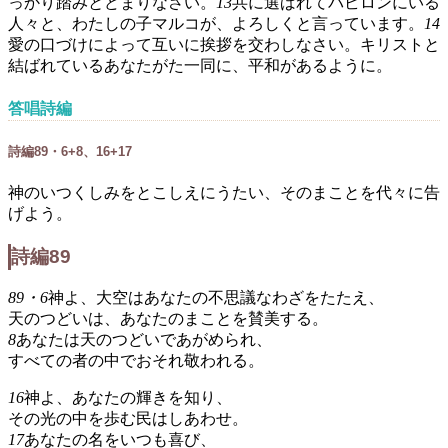
っかり踏みとどまりなさい。
13
共に選ばれてバビロンにいる
人々と、わたしの子マルコが、よろしくと言っています。
14
愛の口づけによって互いに挨拶を交わしなさい。キリストと
結ばれているあなたがた一同に、平和があるように。
答唱詩編
詩編89・6+8、16+17
神のいつくしみをとこしえにうたい、そのまことを代々に告
げよう。
詩編89
89・6
神よ、大空はあなたの不思議なわざをたたえ、
天のつどいは、あなたのまことを賛美する。
8
あなたは天のつどいであがめられ、
すべての者の中でおそれ敬われる。
16
神よ、あなたの輝きを知り、
その光の中を歩む民はしあわせ。
17
あなたの名をいつも喜び、