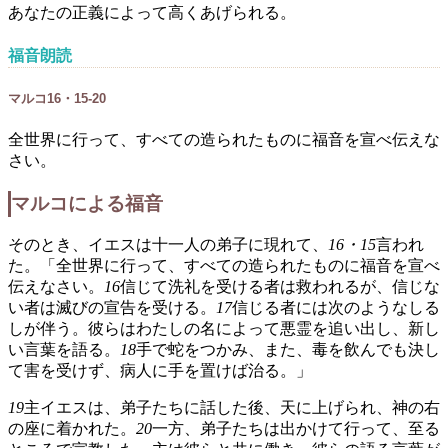
あなたの正義によって高くあげられる。
福音朗読
マルコ16・15-20
全世界に行って、すべての造られたものに福音を宣べ伝えな
さい。
マルコによる福音
そのとき、イエスは十一人の弟子に現れて、
16・15
言われ
た。「全世界に行って、すべての造られたものに福音を宣べ
伝えなさい。
16
信じて洗礼を受ける者は救われるが、信じな
い者は滅びの宣告を受ける。
17
信じる者には次のようなしる
しが伴う。彼らはわたしの名によって悪霊を追い出し、新し
い言葉を語る。
18
手で蛇をつかみ、また、毒を飲んでも決し
て害を受けず、病人に手を置けば治る。」
19
主イエスは、弟子たちに話した後、天に上げられ、神の右
の座に着かれた。
20
一方、弟子たちは出かけて行って、至る