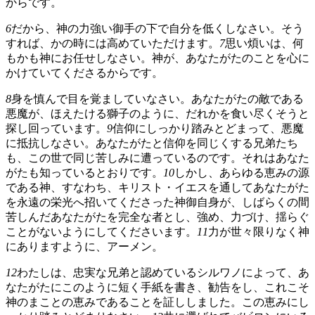
からです。
6
だから、神の力強い御手の下で自分を低くしなさい。そう
すれば、かの時には高めていただけます。
7
思い煩いは、何
もかも神にお任せしなさい。神が、あなたがたのことを心に
かけていてくださるからです。
8
身を慎んで目を覚ましていなさい。あなたがたの敵である
悪魔が、ほえたける獅子のように、だれかを食い尽くそうと
探し回っています。
9
信仰にしっかり踏みとどまって、悪魔
に抵抗しなさい。あなたがたと信仰を同じくする兄弟たち
も、この世で同じ苦しみに遭っているのです。それはあなた
がたも知っているとおりです。
10
しかし、あらゆる恵みの源
である神、すなわち、キリスト・イエスを通してあなたがた
を永遠の栄光へ招いてくださった神御自身が、しばらくの間
苦しんだあなたがたを完全な者とし、強め、力づけ、揺らぐ
ことがないようにしてくださいます。
11
力が世々限りなく神
にありますように、アーメン。
12
わたしは、忠実な兄弟と認めているシルワノによって、あ
なたがたにこのように短く手紙を書き、勧告をし、これこそ
神のまことの恵みであることを証ししました。この恵みにし