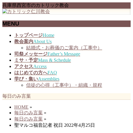
兵庫県西宮市のカトリック教会
MENU
メ
トップページ
Home
ニ
教会案内
About Us
ュ
結婚式・お葬儀のご案内（工事中）
ー
司祭メッセージ
Father’s Message
を
ミサ・予定
Mass & Schedule
飛
アクセス
Access
ば
はじめての方へ
FAQ
す
学び・集い
Assemblies
信徒の心得（工事中）・組織・規程
毎日のみ言葉
HOME
»
毎日のみ言葉
»
毎日のみ言葉
»
聖マルコ福音記者 祝日 2022年4月25日