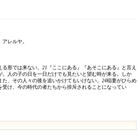
、アレルヤ。
える形では来ない。
21
『ここにある』『あそこにある』と言え
が、人の子の日を一日だけでも見たいと望む時が来る。しか
また、その人々の後を追いかけてもいけない。
24
稲妻がひらめ
を受け、今の時代の者たちから排斥されることになってい