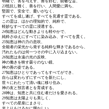
明確で、害を与えず、善を好む、鋭敏な霊、
23
抵抗し難く、善を行い、人間愛に満ち、
堅固で、安全で、憂いがなく、
すべてを成し遂げ、すべてを見通す霊である。
この霊は、ほかの理知的で、純粋で、
軽妙なすべての霊に浸透する。
24
知恵はどんな動きよりも軽やかで、
純粋さゆえにすべてに染み込み、すべてを貫く。
25
知恵は神の力の息吹、
全能者の栄光から発する純粋な輝きであるから、
汚れたものは何一つその中に入り込まない。
26
知恵は永遠の光の反映、
神の働きを映す曇りのない鏡、
神の善の姿である。
27
知恵はひとりであってもすべてができ、
自らは変わらずにすべてを新たにし、
世々にわたって清い魂に移り住み、
神の友と預言者とを育成する。
28
神は、知恵と共に住む者だけを愛される。
29
知恵は太陽よりも美しく、
すべての星座にまさり、
光よりもはるかに輝かしい。