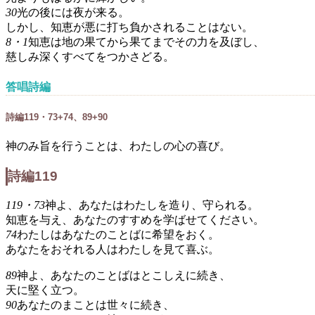
30
光の後には夜が来る。
しかし、知恵が悪に打ち負かされることはない。
8・1
知恵は地の果てから果てまでその力を及ぼし、
慈しみ深くすべてをつかさどる。
答唱詩編
詩編119・73+74、89+90
神のみ旨を行うことは、わたしの心の喜び。
詩編119
119・73
神よ、あなたはわたしを造り、守られる。
知恵を与え、あなたのすすめを学ばせてください。
74
わたしはあなたのことばに希望をおく。
あなたをおそれる人はわたしを見て喜ぶ。
89
神よ、あなたのことばはとこしえに続き、
天に堅く立つ。
90
あなたのまことは世々に続き、