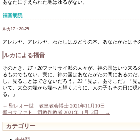
あなたにすえられた地はゆるがない。
福音朗読
ルカ17・20-25
アレルヤ、アレルヤ。わたしはぶどうの木、あなたがたはそ
ルカによる福音
そのとき、
17・20
ファリサイ派の人々が、神の国はいつ来る
るものでもない。実に、神の国はあなたがたの間にあるのだ
し、見ることはできないだろう。
23
『見よ、あそこだ』『見
いて、大空の端から端へと輝くように、人の子もその日に現
る。」
←
聖レオ一世 教皇教会博士 2021年11月10日
聖ヨサファト 司教殉教者 2021年11月12日
→
カテゴリー
未分類