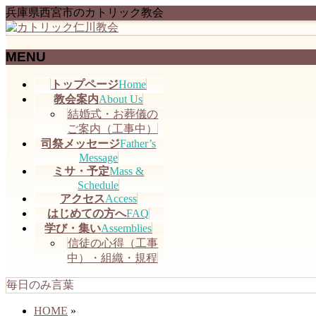
兵庫県西宮市のカトリック教会
MENU
メ
トップページ
Home
ニ
教会案内
About Us
ュ
結婚式・お葬儀の
ー
ご案内（工事中）
を
司祭メッセージ
Father’s
飛
Message
ミサ・予定
Mass &
ば
Schedule
す
アクセス
Access
はじめての方へ
FAQ
学び・集い
Assemblies
信徒の心得（工事
中）・組織・規程
毎日のみ言葉
HOME
»