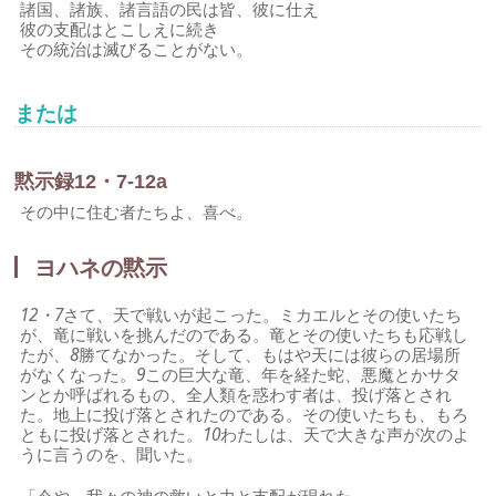
諸国、諸族、諸言語の民は皆、彼に仕え
彼の支配はとこしえに続き
その統治は滅びることがない。
または
黙示録12・7-12a
その中に住む者たちよ、喜べ。
ヨハネの黙示
12・7
さて、天で戦いが起こった。ミカエルとその使いたち
が、竜に戦いを挑んだのである。竜とその使いたちも応戦し
たが、
8
勝てなかった。そして、もはや天には彼らの居場所
がなくなった。
9
この巨大な竜、年を経た蛇、悪魔とかサタ
ンとか呼ばれるもの、全人類を惑わす者は、投げ落とされ
た。地上に投げ落とされたのである。その使いたちも、もろ
ともに投げ落とされた。
10
わたしは、天で大きな声が次のよ
うに言うのを、聞いた。