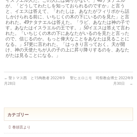
イスラエル人だ。この人には偽りがない。」
48
ナタナエル
が、「どうしてわたしを知っておられるのですか」と言う
と、イエスは答えて、「わたしは、あなたがフィリポから話
しかけられる前に、いちじくの木の下にいるのを見た」と言
われた。
49
ナタナエルは答えた。「ラビ、あなたは神の子で
す。あなたはイスラエルの王です。」
50
イエスは答えて言わ
れた。「いちじくの木の下にあなたがいるのを見たと言った
ので、信じるのか。もっと偉大なことをあなたは見ることに
なる。」
51
更に言われた。「はっきり言っておく。天が開
け、神の天使たちが人の子の上に昇り降りするのを、あなた
がたは見ることになる。」
←
聖トマス西 と15殉教者 2022年9
聖ヒエロニモ 司祭教会博士 2022年9
月28日
月30日
→
カテゴリー
巻頭言より