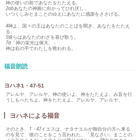
神の使いの前であなたをたたえる。
2ab
あなたの神殿に向かってひれ伏し、
いつくしみとまことのゆえにあなたに感謝をささげる。
4
神よ、国々の王はあなたのことばを聞き、あなたをたたえ
る。
5
彼らはあなたのわざを喜び歌う。
7d
「神の栄光は偉大。」
神は右の手でわたしを救われる。
福音朗読
ヨハネ1・47-51
アレルヤ、アレルヤ。神の使いよ、神をたたえよ。み旨を行
うしもべたちよ、神をたたえよ。アレルヤ、アレルヤ。
ヨハネによる福音
そのとき、
1・47
イエスは、ナタナエルが御自分の方へ来る
のを見て、彼のことをこう言われた。「見なさい。まことの