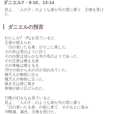
ダニエル7・9-10、13-14
見よ、「人の子」のような者が天の雲に乗り、王権を受け
た。
ダニエルの預言
わたしが
7・9
なお見ていると、
王座が据えられ
「日の老いたる者」がそこに座した。
その衣は雪のように白く
その白髪は清らかな羊の毛のようであった。
その王座は燃える炎
その車輪は燃える火
10
その前から火の川が流れ出ていた。
幾千人が御前に仕え
幾万人が御前に立った。
裁き主は席に着き
巻物が繰り広げられた。
13
夜の幻をなお見ていると、
見よ、「人の子」のような者が天の雲に乗り
「日の老いたる者」の前に来て、そのもとに進み
14
権威、威光、王権を受けた。