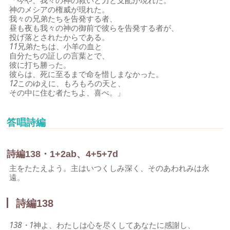
「今や、我々の神の救いと力と支配が現れた。
神のメシアの権威が現れた。
我々の兄弟たちを告発する者、
昼も夜も我々の神の御前で彼らを告発する者が、
投げ落とされたからである。
11
兄弟たちは、小羊の血と
自分たちの証しの言葉とで、
彼に打ち勝った。
彼らは、死に至るまで命を惜しまなかった。
12
このゆえに、もろもろの天と、
その中に住む者たちよ、喜べ。」
答唱詩編
詩編138・1+2ab、4+5+7d
主をたたえよう。主はいつくしみ深く、そのあわれみは永
遠。
詩編138
138・1
神よ、わたしは心を尽くしてあなたに感謝し、