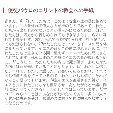
使徒パウロのコリントの教会への手紙
皆さん、
4・7
わたしたちは、このような宝を土の器に納めて
います。この並外れて偉大な力が神のものであって、わたし
たちから出たものでないことが明らかになるために。
8
わた
したちは、四方から苦しめられても行き詰まらず、途方に暮
れても失望せず、
9
虐げられても見捨てられず、打ち倒され
ても滅ぼされない。
10
わたしたちは、いつもイエスの死を体
にまとっています、イエスの命がこの体に現れるために。
11
わたしたちは生きている間、絶えずイエスのために死にさら
されています、死ぬはずのこの身にイエスの命が現れるため
に。
12
こうして、わたしたちの内には死が働き、あなたがた
の内には命が働いていることになります。
13
「わたしは信じ
た。それで、わたしは語った」と書いてあるとおり、それと
同じ信仰の霊を持っているので、わたしたちも信じ、それだ
からこそ語ってもいます。
14
主イエスを復活させた神が、イ
エスと共にわたしたちをも復活させ、あなたがたと一緒に御
前に立たせてくださると、わたしたちは知っています。
15
す
べてこれらのことは、あなたがたのためであり、多くの人々
が豊かに恵みを受け、感謝の念に満ちて神に栄光を帰すよう
になるためです。