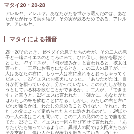
マタイ20・20-28
アレルヤ、アレルヤ。あなたがたを世から選んだのは、あな
たがたが行って実を結び、その実が残るためである。アレル
ヤ、アレルヤ。
マタイによる福音
20・20
そのとき、ゼベダイの息子たちの母が、その二人の息
子と一緒にイエスのところに来て、ひれ伏し、何かを願おう
とした。
21
イエスが、「何が望みか」と言われると、彼女は
言った。「王座にお着きになるとき、この二人の息子が、一
人はあなたの右に、もう一人は左に座れるとおっしゃってく
ださい。」
22
イエスはお答えになった。「あなたがたは、自
分が何を願っているか、分かっていない。このわたしが飲も
うとしている杯を飲むことができるか。」二人が、「できま
す」と言うと、
23
イエスは言われた。「確かに、あなたがた
はわたしの杯を飲むことになる。しかし、わたしの右と左に
だれが座るかは、わたしの決めることではない。それは、わ
たしの父によって定められた人々に許されるのだ。」
24
ほか
の十人の者はこれを聞いて、この二人の兄弟のことで腹を立
てた。
25
そこで、イエスは一同を呼び寄せて言われた。「あ
なたがたも知っているように、異邦人の間では支配者たちが
民を支配し、偉い人たちが権力を振るっている。
26
しかし、