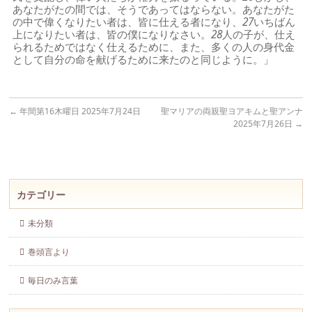
あなたがたの間では、そうであってはならない。あなたがた
の中で偉くなりたい者は、皆に仕える者になり、
27
いちばん
上になりたい者は、皆の僕になりなさい。
28
人の子が、仕え
られるためではなく仕えるために、また、多くの人の身代金
として自分の命を献げるために来たのと同じように。」
←
年間第16木曜日 2025年7月24日
聖マリアの両親聖ヨアキムと聖アンナ
2025年7月26日
→
カテゴリー
未分類
巻頭言より
毎日のみ言葉