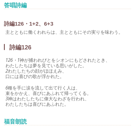
答唱詩編
詩編126・1+2、6+3
主とともに働くわれらは、主とともにその実りを味わう。
詩編126
126・1
神が捕われびとをシオンにもどされたとき、
わたしたちは夢を見ている思いがした。
2
わたしたちの顔がほほえみ、
口には喜びの歌が浮かれた。
6
種を手に涙を流して出て行く人は、
束をかかえ、喜びにあふれて帰ってくる。
3
神はわたしたちに偉大なわざを行われ、
わたしたちは喜びにあふれた。
福音朗読