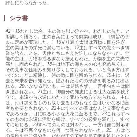
許しにならなかった。
シラ書
42・15
わたしは今、主の業を思い浮かべ、わたしの見たこと
を詳しく語ろう。主の言葉によって御業は成り、〔御旨のま
まに定めが実現した。〕
16
光り輝く太陽は万物に目を注ぎ、
主の業はその栄光に満ちている。
17
主はすべての驚くべき御
業を語ることを、天使たちにさえお許しにならなかった。全
能の主は、万物を揺るぎなく据えられた。万物を主の栄光で
満たし固められた。
18
主は地下の海も人の心も究め尽くし、
その見事な仕組みを知り尽くしておられる。いと高き方はす
べてのことに精通し、時の徴に目を留められる。
19
主は、過
去と未来を告げ知らせ、隠されたものの形跡を明るみに出さ
れる。
20
いかなる思いも、主は見逃さず、一言半句も主は聞
き逃されない。
21
主は、御自分の知恵による壮大な業を秩序
立て、永遠から永遠にわたって変わらぬ方であられる。主に
は、付け加えるものも取り去るものもなく主はいかなる助言
者も必要とされない。
22
主のすべての業はなんと見事なもの
であろうか。目に映る小さな火花に至るまで。
23
これらすべ
てのものは永遠に活動を続け、すべての必要を満たし、すべ
てに応じる。
24
すべてのものは対をなし、一方は他に対応す
る。主は不完全なものを何一つ造られなかった。
25
一方は他
の長所を更に強める。だれが主の栄光を見て飽き足りたとい