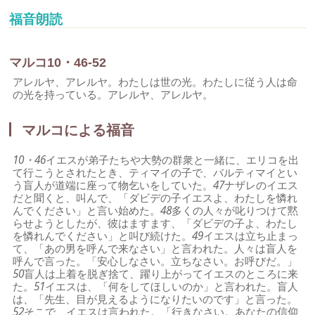
福音朗読
マルコ10・46-52
アレルヤ、アレルヤ。わたしは世の光。わたしに従う人は命
の光を持っている。アレルヤ、アレルヤ。
マルコによる福音
10・46
イエスが弟子たちや大勢の群衆と一緒に、エリコを出
て行こうとされたとき、ティマイの子で、バルティマイとい
う盲人が道端に座って物乞いをしていた。
47
ナザレのイエス
だと聞くと、叫んで、「ダビデの子イエスよ、わたしを憐れ
んでください」と言い始めた。
48
多くの人々が叱りつけて黙
らせようとしたが、彼はますます、「ダビデの子よ、わたし
を憐れんでください」と叫び続けた。
49
イエスは立ち止まっ
て、「あの男を呼んで来なさい」と言われた。人々は盲人を
呼んで言った。「安心しなさい。立ちなさい。お呼びだ。」
50
盲人は上着を脱ぎ捨て、躍り上がってイエスのところに来
た。
51
イエスは、「何をしてほしいのか」と言われた。盲人
は、「先生、目が見えるようになりたいのです」と言った。
52
そこで、イエスは言われた。「行きなさい。あなたの信仰