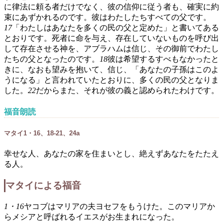
に律法に頼る者だけでなく、彼の信仰に従う者も、確実に約
束にあずかれるのです。彼はわたしたちすべての父です。
17
「わたしはあなたを多くの民の父と定めた」と書いてある
とおりです。死者に命を与え、存在していないものを呼び出
して存在させる神を、アブラハムは信じ、その御前でわたし
たちの父となったのです。
18
彼は希望するすべもなかったと
きに、なおも望みを抱いて、信じ、「あなたの子孫はこのよ
うになる」と言われていたとおりに、多くの民の父となりま
した。
22
だからまた、それが彼の義と認められたわけです。
福音朗読
マタイ1・16、18-21、24a
幸せな人、あなたの家を住まいとし、絶えずあなたをたたえ
る人。
マタイによる福音
1・16
ヤコブはマリアの夫ヨセフをもうけた。このマリアか
らメシアと呼ばれるイエスがお生まれになった。