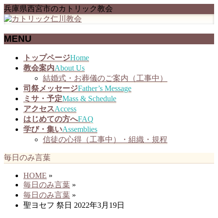
兵庫県西宮市のカトリック教会
MENU
メ
トップページ
Home
ニ
教会案内
About Us
ュ
結婚式・お葬儀のご案内（工事中）
ー
司祭メッセージ
Father’s Message
を
ミサ・予定
Mass & Schedule
飛
アクセス
Access
ば
はじめての方へ
FAQ
す
学び・集い
Assemblies
信徒の心得（工事中）・組織・規程
毎日のみ言葉
HOME
»
毎日のみ言葉
»
毎日のみ言葉
»
聖ヨセフ 祭日 2022年3月19日