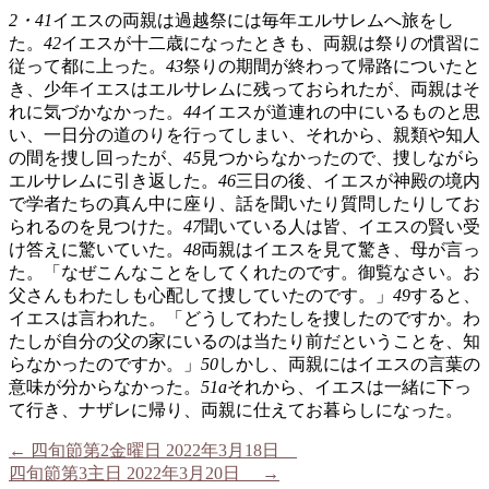
2・41
イエスの両親は過越祭には毎年エルサレムへ旅をし
た。
42
イエスが十二歳になったときも、両親は祭りの慣習に
従って都に上った。
43
祭りの期間が終わって帰路についたと
き、少年イエスはエルサレムに残っておられたが、両親はそ
れに気づかなかった。
44
イエスが道連れの中にいるものと思
い、一日分の道のりを行ってしまい、それから、親類や知人
の間を捜し回ったが、
45
見つからなかったので、捜しながら
エルサレムに引き返した。
46
三日の後、イエスが神殿の境内
で学者たちの真ん中に座り、話を聞いたり質問したりしてお
られるのを見つけた。
47
聞いている人は皆、イエスの賢い受
け答えに驚いていた。
48
両親はイエスを見て驚き、母が言っ
た。「なぜこんなことをしてくれたのです。御覧なさい。お
父さんもわたしも心配して捜していたのです。」
49
すると、
イエスは言われた。「どうしてわたしを捜したのですか。わ
たしが自分の父の家にいるのは当たり前だということを、知
らなかったのですか。」
50
しかし、両親にはイエスの言葉の
意味が分からなかった。
51a
それから、イエスは一緒に下っ
て行き、ナザレに帰り、両親に仕えてお暮らしになった。
←
四旬節第2金曜日 2022年3月18日
四旬節第3主日 2022年3月20日
→