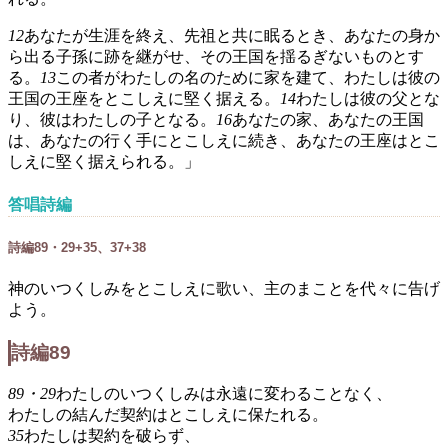
12
あなたが生涯を終え、先祖と共に眠るとき、あなたの身か
ら出る子孫に跡を継がせ、その王国を揺るぎないものとす
る。
13
この者がわたしの名のために家を建て、わたしは彼の
王国の王座をとこしえに堅く据える。
14
わたしは彼の父とな
り、彼はわたしの子となる。
16
あなたの家、あなたの王国
は、あなたの行く手にとこしえに続き、あなたの王座はとこ
しえに堅く据えられる。」
答唱詩編
詩編89・29+35、37+38
神のいつくしみをとこしえに歌い、主のまことを代々に告げ
よう。
詩編89
89・29
わたしのいつくしみは永遠に変わることなく、
わたしの結んだ契約はとこしえに保たれる。
35
わたしは契約を破らず、