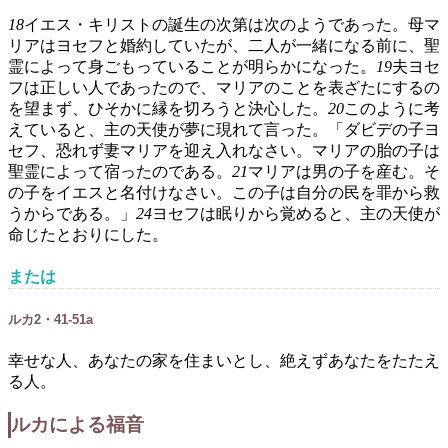
18
イエス・キリストの誕生の次第は次のようであった。母マ
リアはヨセフと婚約していたが、二人が一緒になる前に、聖
霊によって身ごもっていることが明らかになった。
19
夫ヨセ
フは正しい人であったので、マリアのことを表ざたにするの
を望まず、ひそかに縁を切ろうと決心した。
20
このように考
えていると、主の天使が夢に現れて言った。「ダビデの子ヨ
セフ、恐れず妻マリアを迎え入れなさい。マリアの胎の子は
聖霊によって宿ったのである。
21
マリアは男の子を産む。そ
の子をイエスと名付けなさい。この子は自分の民を罪から救
うからである。」
24
ヨセフは眠りから覚めると、主の天使が
命じたとおりにした。
または
ルカ2・41-51a
幸せな人、あなたの家を住まいとし、絶えずあなたをたたえ
る人。
ルカによる福音