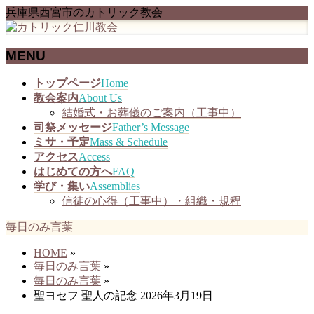
兵庫県西宮市のカトリック教会
MENU
メ
トップページ
Home
ニ
教会案内
About Us
ュ
結婚式・お葬儀のご案内（工事中）
ー
司祭メッセージ
Father’s Message
を
ミサ・予定
Mass & Schedule
飛
アクセス
Access
ば
はじめての方へ
FAQ
す
学び・集い
Assemblies
信徒の心得（工事中）・組織・規程
毎日のみ言葉
HOME
»
毎日のみ言葉
»
毎日のみ言葉
»
聖ヨセフ 聖人の記念 2026年3月19日