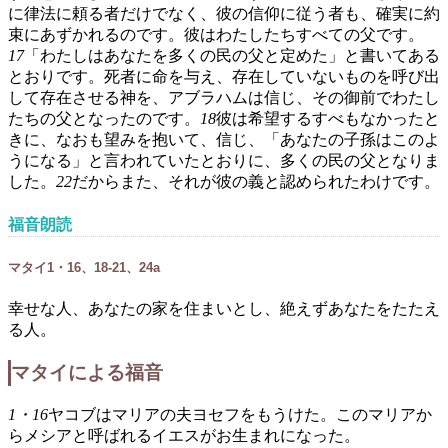
に律法に頼る者だけでなく、彼の信仰に従う者も、確実に約
束にあずかれるのです。彼はわたしたちすべての父です。
17
「わたしはあなたを多くの民の父と定めた」と書いてある
とおりです。死者に命を与え、存在していないものを呼び出
して存在させる神を、アブラハムは信じ、その御前でわたし
たちの父となったのです。
18
彼は希望するすべもなかったと
きに、なおも望みを抱いて、信じ、「あなたの子孫はこのよ
うになる」と言われていたとおりに、多くの民の父となりま
した。
22
だからまた、それが彼の義と認められたわけです。
福音朗読
マタイ1・16、18-21、24a
幸せな人、あなたの家を住まいとし、絶えずあなたをたたえ
る人。
マタイによる福音
1・16
ヤコブはマリアの夫ヨセフをもうけた。このマリアか
らメシアと呼ばれるイエスがお生まれになった。