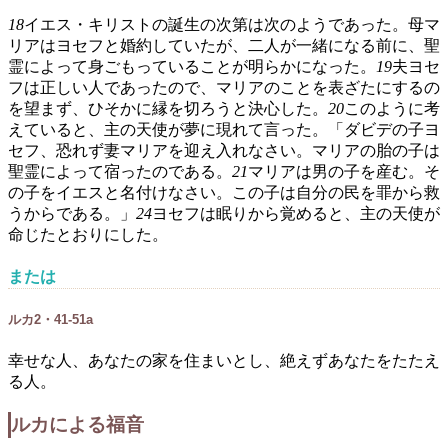
18
イエス・キリストの誕生の次第は次のようであった。母マ
リアはヨセフと婚約していたが、二人が一緒になる前に、聖
霊によって身ごもっていることが明らかになった。
19
夫ヨセ
フは正しい人であったので、マリアのことを表ざたにするの
を望まず、ひそかに縁を切ろうと決心した。
20
このように考
えていると、主の天使が夢に現れて言った。「ダビデの子ヨ
セフ、恐れず妻マリアを迎え入れなさい。マリアの胎の子は
聖霊によって宿ったのである。
21
マリアは男の子を産む。そ
の子をイエスと名付けなさい。この子は自分の民を罪から救
うからである。」
24
ヨセフは眠りから覚めると、主の天使が
命じたとおりにした。
または
ルカ2・41-51a
幸せな人、あなたの家を住まいとし、絶えずあなたをたたえ
る人。
ルカによる福音