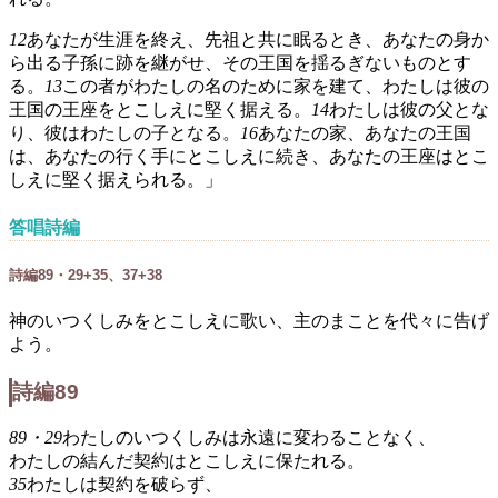
12
あなたが生涯を終え、先祖と共に眠るとき、あなたの身か
ら出る子孫に跡を継がせ、その王国を揺るぎないものとす
る。
13
この者がわたしの名のために家を建て、わたしは彼の
王国の王座をとこしえに堅く据える。
14
わたしは彼の父とな
り、彼はわたしの子となる。
16
あなたの家、あなたの王国
は、あなたの行く手にとこしえに続き、あなたの王座はとこ
しえに堅く据えられる。」
答唱詩編
詩編89・29+35、37+38
神のいつくしみをとこしえに歌い、主のまことを代々に告げ
よう。
詩編89
89・29
わたしのいつくしみは永遠に変わることなく、
わたしの結んだ契約はとこしえに保たれる。
35
わたしは契約を破らず、