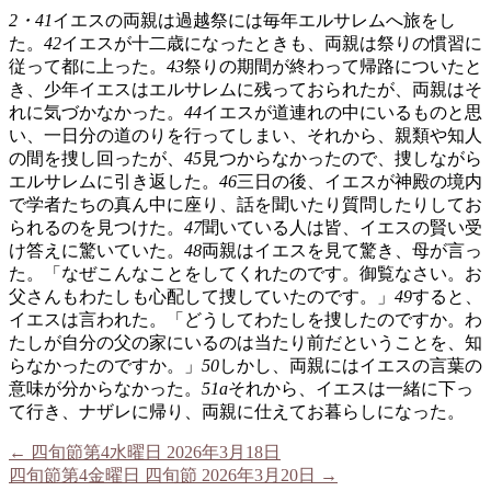
2・41
イエスの両親は過越祭には毎年エルサレムへ旅をし
た。
42
イエスが十二歳になったときも、両親は祭りの慣習に
従って都に上った。
43
祭りの期間が終わって帰路についたと
き、少年イエスはエルサレムに残っておられたが、両親はそ
れに気づかなかった。
44
イエスが道連れの中にいるものと思
い、一日分の道のりを行ってしまい、それから、親類や知人
の間を捜し回ったが、
45
見つからなかったので、捜しながら
エルサレムに引き返した。
46
三日の後、イエスが神殿の境内
で学者たちの真ん中に座り、話を聞いたり質問したりしてお
られるのを見つけた。
47
聞いている人は皆、イエスの賢い受
け答えに驚いていた。
48
両親はイエスを見て驚き、母が言っ
た。「なぜこんなことをしてくれたのです。御覧なさい。お
父さんもわたしも心配して捜していたのです。」
49
すると、
イエスは言われた。「どうしてわたしを捜したのですか。わ
たしが自分の父の家にいるのは当たり前だということを、知
らなかったのですか。」
50
しかし、両親にはイエスの言葉の
意味が分からなかった。
51a
それから、イエスは一緒に下っ
て行き、ナザレに帰り、両親に仕えてお暮らしになった。
←
四旬節第4水曜日 2026年3月18日
四旬節第4金曜日 四旬節 2026年3月20日
→