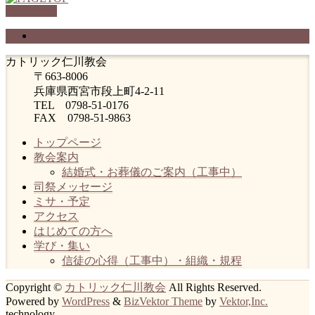
PAGETOP
プライバシーポリシー
カトリック仁川教会
〒663-8006
兵庫県西宮市段上町4-2-11
TEL 0798-51-0176
FAX 0798-51-9863
トップページ
教会案内
結婚式・お葬儀のご案内（工事中）
司祭メッセージ
ミサ・予定
アクセス
はじめての方へ
学び・集い
信徒の心得（工事中）・組織・規程
Copyright ©
カトリック仁川教会
All Rights Reserved.
Powered by
WordPress
&
BizVektor Theme
by
Vektor,Inc.
technology.