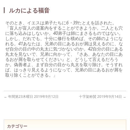
ルカによる福音
そのとき、イエスは弟子たちに
6・39
たとえを話された。
「盲人が盲人の道案内をすることができようか。二人とも穴
に落ち込みはしないか。
40
弟子は師にまさるものではない。
しかし、だれでも、十分に修行を積めば、その師のようにな
れる。
41
あなたは、兄弟の目にあるおが屑は見えるのに、な
ぜ自分の目の中の丸太に気づかないのか。
42
自分の目にある
丸太を見ないで、兄弟に向かって、『さあ、あなたの目にあ
るおが屑を取らせてください』と、どうして言えるだろう
か。偽善者よ、まず自分の目から丸太を取り除け。そうすれ
ば、はっきり見えるようになって、兄弟の目にあるおが屑を
取り除くことができる。」
←
年間第23木曜日 2019年9月12日
十字架称賛 2019年9月14日
→
カテゴリー