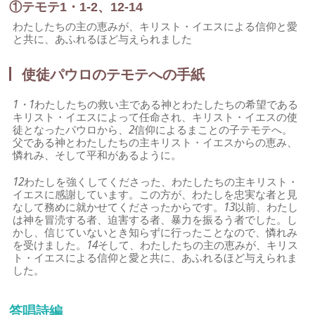
①テモテ1・1-2、12-14
わたしたちの主の恵みが、キリスト・イエスによる信仰と愛
と共に、あふれるほど与えられました
使徒パウロのテモテへの手紙
1・1
わたしたちの救い主である神とわたしたちの希望である
キリスト・イエスによって任命され、キリスト・イエスの使
徒となったパウロから、
2
信仰によるまことの子テモテへ。
父である神とわたしたちの主キリスト・イエスからの恵み、
憐れみ、そして平和があるように。
12
わたしを強くしてくださった、わたしたちの主キリスト・
イエスに感謝しています。この方が、わたしを忠実な者と見
なして務めに就かせてくださったからです。
13
以前、わたし
は神を冒涜する者、迫害する者、暴力を振るう者でした。し
かし、信じていないとき知らずに行ったことなので、憐れみ
を受けました。
14
そして、わたしたちの主の恵みが、キリス
ト・イエスによる信仰と愛と共に、あふれるほど与えられま
した。
答唱詩編