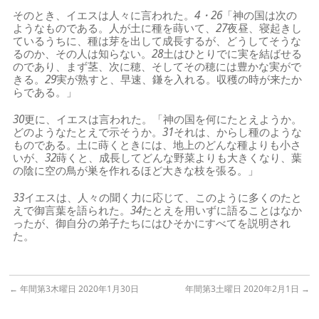
そのとき、イエスは人々に言われた。
4・26
「神の国は次の
ようなものである。人が土に種を蒔いて、
27
夜昼、寝起きし
ているうちに、種は芽を出して成長するが、どうしてそうな
るのか、その人は知らない。
28
土はひとりでに実を結ばせる
のであり、まず茎、次に穂、そしてその穂には豊かな実がで
きる。
29
実が熟すと、早速、鎌を入れる。収穫の時が来たか
らである。」
30
更に、イエスは言われた。「神の国を何にたとえようか。
どのようなたとえで示そうか。
31
それは、からし種のような
ものである。土に蒔くときには、地上のどんな種よりも小さ
いが、
32
蒔くと、成長してどんな野菜よりも大きくなり、葉
の陰に空の鳥が巣を作れるほど大きな枝を張る。」
33
イエスは、人々の聞く力に応じて、このように多くのたと
えで御言葉を語られた。
34
たとえを用いずに語ることはなか
ったが、御自分の弟子たちにはひそかにすべてを説明され
た。
←
年間第3木曜日 2020年1月30日
年間第3土曜日 2020年2月1日
→