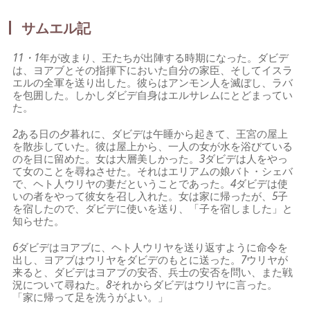
サムエル記
11・1
年が改まり、王たちが出陣する時期になった。ダビデ
は、ヨアブとその指揮下においた自分の家臣、そしてイスラ
エルの全軍を送り出した。彼らはアンモン人を滅ぼし、ラバ
を包囲した。しかしダビデ自身はエルサレムにとどまってい
た。
2
ある日の夕暮れに、ダビデは午睡から起きて、王宮の屋上
を散歩していた。彼は屋上から、一人の女が水を浴びている
のを目に留めた。女は大層美しかった。
3
ダビデは人をやっ
て女のことを尋ねさせた。それはエリアムの娘バト・シェバ
で、ヘト人ウリヤの妻だということであった。
4
ダビデは使
いの者をやって彼女を召し入れた。女は家に帰ったが、
5
子
を宿したので、ダビデに使いを送り、「子を宿しました」と
知らせた。
6
ダビデはヨアブに、ヘト人ウリヤを送り返すように命令を
出し、ヨアブはウリヤをダビデのもとに送った。
7
ウリヤが
来ると、ダビデはヨアブの安否、兵士の安否を問い、また戦
況について尋ねた。
8
それからダビデはウリヤに言った。
「家に帰って足を洗うがよい。」