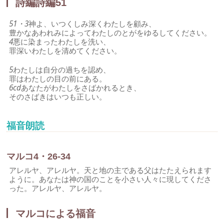
詩編詩編51
51・3
神よ、いつくしみ深くわたしを顧み、
豊かなあわれみによってわたしのとがをゆるしてください。
4
悪に染まったわたしを洗い、
罪深いわたしを清めてください。
5
わたしは自分の過ちを認め、
罪はわたしの目の前にある。
6cd
あなたがわたしをさばかれるとき、
そのさばきはいつも正しい。
福音朗読
マルコ4・26-34
アレルヤ、アレルヤ。天と地の主である父はたたえられます
ように。あなたは神の国のことを小さい人々に現してくださ
った。アレルヤ、アレルヤ。
マルコによる福音