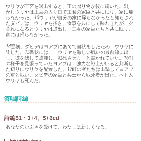
ウリヤが王宮を退出すると、王の贈り物が後に続いた。
9
し
かしウリヤは王宮の入り口で主君の家臣と共に眠り、家に帰
らなかった。
10
ウリヤが自分の家に帰らなかったと知らされ
たダビデは、ウリヤを招き、食事を共にして酔わせたが、夕
暮れになるとウリヤは退出し、主君の家臣たちと共に眠り、
家には帰らなかった。
14
翌朝、ダビデはヨアブにあてて書状をしたため、ウリヤに
託した。
15
書状には、「ウリヤを激しい戦いの最前線に出
し、彼を残して退却し、戦死させよ」と書かれていた。
16
町
の様子を見張っていたヨアブは、強力な戦士がいると判断し
た辺りにウリヤを配置した。
17
町の者たちは出撃してヨアブ
の軍と戦い、ダビデの家臣と兵士から戦死者が出た。ヘト人
ウリヤも死んだ。
答唱詩編
詩編51・3+4、5+6cd
あなたのいぶきを受けて、わたしは新しくなる。